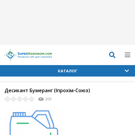
КАТАЛОГ
Десикант Бумеранг (Іпрохім-Союз)
203