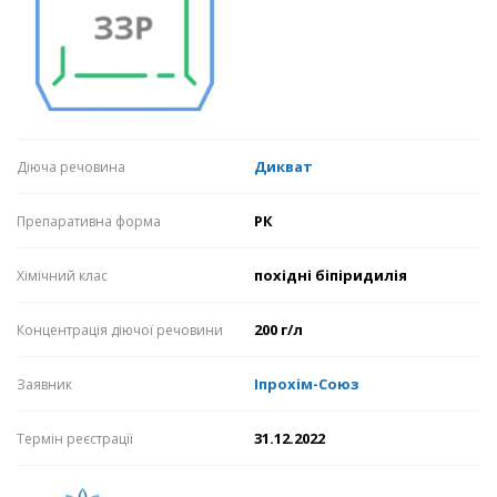
Дикват
Діюча речовина
РК
Препаративна форма
похідні біпіридилія
Хімічний клас
200 г/л
Концентрація діючої речовини
Іпрохім-Союз
Заявник
31.12.2022
Термін реєстрації