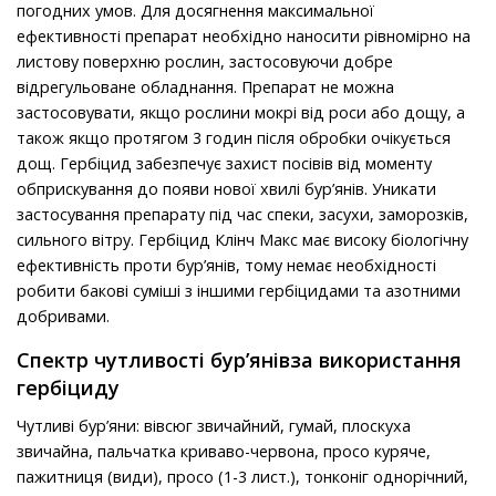
погодних умов. Для досягнення максимальної
ефективності препарат необхідно наносити рівномірно на
листову поверхню рослин, застосовуючи добре
відрегульоване обладнання. Препарат не можна
застосовувати, якщо рослини мокрі від роси або дощу, а
також якщо протягом 3 годин після обробки очікується
дощ. Гербіцид забезпечує захист посівів від моменту
обприскування до появи нової хвилі бур’янів. Уникати
застосування препарату під час спеки, засухи, заморозків,
сильного вітру. Гербіцид Клінч Макс має високу біологічну
ефективність проти бур’янів, тому немає необхідності
робити бакові суміші з іншими гербіцидами та азотними
добривами.
Спектр чутливості бур’янівза використання
гербіциду
Чутливі бур’яни: вівсюг звичайний, гумай, плоскуха
звичайна, пальчатка криваво-червона, просо куряче,
пажитниця (види), просо (1-3 лист.), тонконіг однорічний,