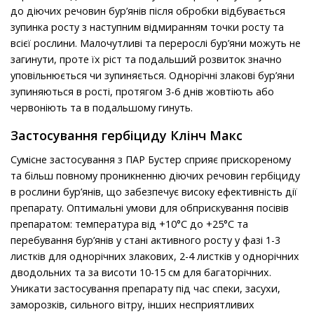
до діючих речовин бур’янів після обробки відбувається
зупинка росту з наступним відмиранням точки росту та
всієї рослини. Малочутливі та перерослі бур’яни можуть не
загинути, проте їх ріст та подальший розвиток значно
уповільнюється чи зупиняється. Однорічні злакові бур’яни
зупиняються в рості, протягом 3-6 днів жовтіють або
червоніють та в подальшому гинуть.
Застосування гербіциду Клінч Макс
Сумісне застосування з ПАР Бустер сприяє прискореному
та більш повному проникненню діючих речовин гербіциду
в рослини бур’янів, що забезпечує високу ефективність дії
препарату. Оптимальні умови для обприскування посівів
препаратом: температура від +10°С до +25°С та
перебування бур’янів у стані активного росту у фазі 1-3
листків для однорічних злакових, 2-4 листків у однорічних
дводольних та за висоти 10-15 см для багаторічних.
Уникати застосування препарату під час спеки, засухи,
заморозків, сильного вітру, інших несприятливих