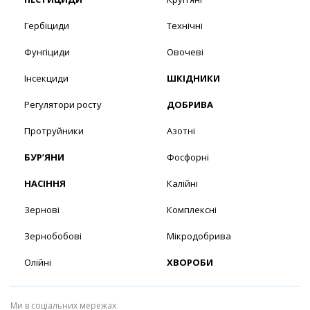
Гербіциди
Технічні
Фунгіциди
Овочеві
Інсекциди
ШКІДНИКИ
Регулятори росту
ДОБРИВА
Протруйники
Азотні
БУР’ЯНИ
Фосфорні
НАСІННЯ
Калійні
Зернові
Комплексні
Зернобобові
Мікродобрива
Олійні
ХВОРОБИ
Ми в соціальних мережах