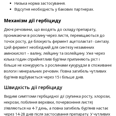
Низька норма застосування.
Відсутня необхідність у бакових партнерах.
Механізм дії гербіциду
Діючі речовини, що входять до складу препарату,
проникаючи в рослину через листя, переміщаються до
точок росту, де блокують фермент ацетолактат- синтазу.
Цей фермент необхідний для синтезу незамінних
амінокислот – валіну, лейцину та ізолейцину. Уже через
кілька годин сприйнятливі бур’яни припиняють ріст і
більше не конкурують з рослинами кукурудзи в споживанні
вологи і мінеральних речовин. Повна загибель чутливих
бур’янів відбувається через 15 і більше днів.
Швидкість дії гербіциду
Видимі симптоми гербіцидної дії (зупинка росту, хлорози,
некрози, побіління верхівки, почервоніння листя)
з’являються на 4-7 день, а повна загибель бур’янів настає
через 14-28 днів після застосування препарату. У чутливих