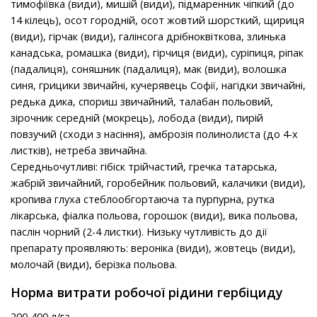
тимофіївка (види), мишій (види), підмаренник чіпкий (до
14 кілець), осот городній, осот жовтий шорсткий, щириця
(види), гірчак (види), галінсога дрібноквіткова, злинька
канадська, ромашка (види), гірчиця (види), суріпиця, ріпак
(падалиця), соняшник (падалиця), мак (види), волошка
синя, грицики звичайні, кучерявець Софії, нагідки звичайні,
редька дика, спориш звичайний, талабан польовий,
зірочник середній (мокрець), лобода (види), пирій
повзучий (сходи з насіння), амброзія полинолиста (до 4-х
листків), нетреба звичайна.
Середньочутливі: гібіск трійчастий, гречка татарська,
жабрій звичайний, горобейник польовий, калачики (види),
кропива глуха стеблообгортаюча та пурпурна, рутка
лікарська, фіалка польова, горошок (види), вика польова,
паслін чорний (2-4 листки). Низьку чутливість до дії
препарату проявляють: вероніка (види), жовтець (види),
молочай (види), берізка польова.
Норма витрати робочої рідини гербіциду
200-400 л/га.