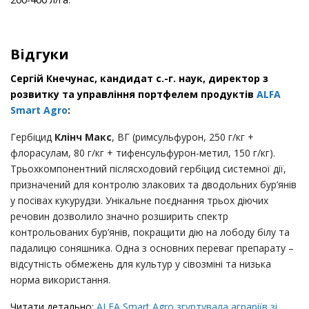
Відгуки
Сергій Кнечунас, кандидат с.-г. наук,
директор з
розвитку та управління портфелем продуктів
ALFA
Smart Agro
:
Гербіцид
Клінч Макс
, ВГ (римсульфурон, 250 г/кг +
флорасулам, 80 г/кг + тифенсульфурон-метил, 150 г/кг).
Трьохкомпонентний післясходовий гербіцид системної дії,
призначений для контролю злакових та дводольних бур’янів
у посівах кукурудзи. Унікальне поєднання трьох діючих
речовин дозволило значно розширить спектр
контрольованих бур’янів, покращити дію на лободу білу та
падалицю соняшника. Одна з основних переваг препарату –
відсутність обмежень для культур у сівозміні та низька
норма використання.
Читати детально:
ALFA Smart Agro згуртувала аграріїв зі