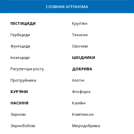
СЛОВНИК АГРОНОМА
ПЕСТИЦИДИ
Круп’яні
Гербіциди
Технічні
Фунгіциди
Овочеві
Інсекциди
ШКІДНИКИ
Регулятори росту
ДОБРИВА
Протруйники
Азотні
БУР’ЯНИ
Фосфорні
НАСІННЯ
Калійні
Зернові
Комплексні
Зернобобові
Мікродобрива