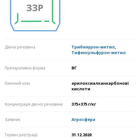
Трибенурон-метил
,
Діюча речовина
Тифенсульфурон-метил
ВГ
Препаративна форма
арилоксиалканкарбонові
Хімічний клас
кислоти
375+375 г/кг
Концентрація діючої речовини
Агросфера
Заявник
31.12.2020
Термін реєстрації