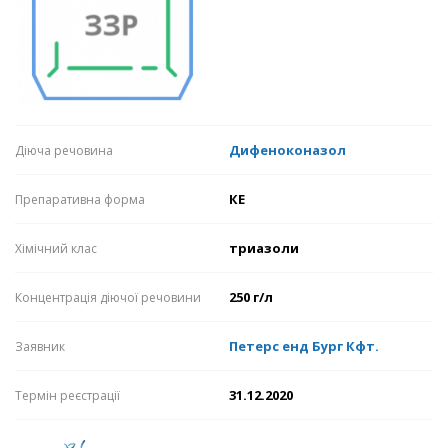
Дифеноконазол
Діюча речовина
КЕ
Препаративна форма
триазоли
Хімічний клас
250 г/л
Концентрація діючої речовини
Петерс енд Бург Кфт.
Заявник
31.12.2020
Термін реєстрації