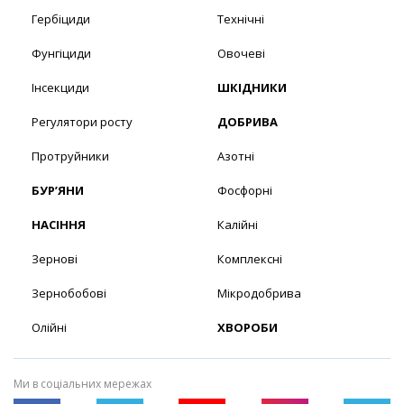
Гербіциди
Технічні
Фунгіциди
Овочеві
Інсекциди
ШКІДНИКИ
Регулятори росту
ДОБРИВА
Протруйники
Азотні
БУР’ЯНИ
Фосфорні
НАСІННЯ
Калійні
Зернові
Комплексні
Зернобобові
Мікродобрива
Олійні
ХВОРОБИ
Ми в соціальних мережах