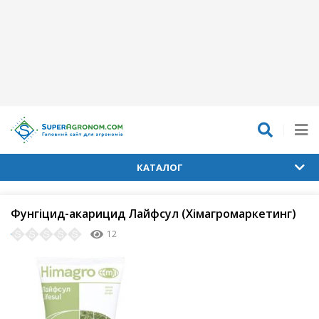
КАТАЛОГ
Фунгіцид-акарицид Лайфсул (Хімагромаркетинг)
12