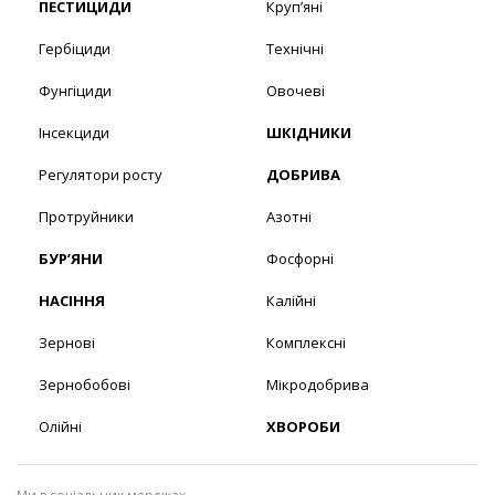
ПЕСТИЦИДИ
Круп’яні
Гербіциди
Технічні
Фунгіциди
Овочеві
Інсекциди
ШКІДНИКИ
Регулятори росту
ДОБРИВА
Протруйники
Азотні
БУР’ЯНИ
Фосфорні
НАСІННЯ
Калійні
Зернові
Комплексні
Зернобобові
Мікродобрива
Олійні
ХВОРОБИ