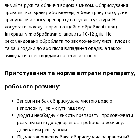
вимийте руки та обличчя водою з милом. Обприскування
проводиться зранку або ввечері, в безвітряну погоду, не
припускаючи зносу препарату на сусідні культури. Не
допускати виходу тварин на щойно оброблені площі.
Інтервал між обробками становить 10-12 днів. Не
рекомендовано обробляти по зволоженому листі, плодах
та за 3 години до або після випадання опадів, а також
змішувати з пестицидами на олійній основі.
Приготування та норма витрати препарату,
робочого розчину:
Заповнити бак обприскувача чистою водою
наполовину і увімкнути мішалку.
Додати необхідну кількість препарату і продовжувати
розмішування до однорідності робочого розчину,
доливаючи решту води.
Під час заповнення бака обприскувача заправочний