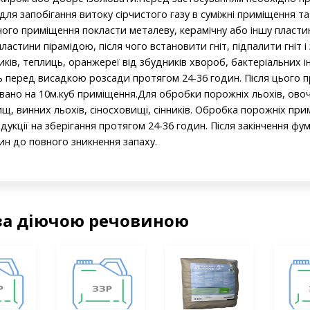
ля запобігання витоку сірчистого газу в суміжні приміщення 
чого приміщення покласти металеву, керамічну або іншу пласти
ластини пірамідою, після чого встановити гніт, підпалити гніт
ків, теплиць, оранжереї від збудників хвороб, бактеріальних і
ь перед висадкою розсади протягом 24-36 годин. Після цього 
овано на 10м.куб приміщення.Для обробки порожніх льохів, ов
, винних льохів, сіносховищі, сінників. Обробка порожніх при
дукції на зберігання протягом 24-36 годин. Після закінчення фум
н до повного зникнення запаху.
за діючою речовиною