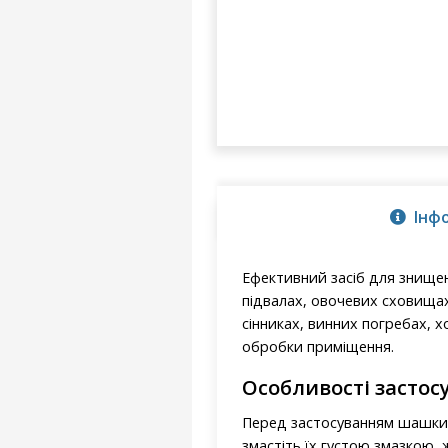
Інф
Ефективний засіб для знищенн
підвалах, овочевих сховищах
сінниках, винних погребах, 
обробки приміщення.
Особливості застос
Перед застосуванням шашки «
змастіть їх густою змазкою