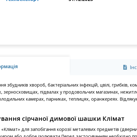
ормація
Ін
я збудників хвороб, бактеріальних інфекцій, цвілі, грибків, ком
, зерносховищах, підвалах у продовольчих магазинах, нежитло
холодильних камерах, парниках, теплицях, оранжереях. Відлякує
ування сірчаної димової шашки Клімат
Клімат» для запобігання корозії металевих предметів (дверних 
, жиром або добре ізолювати.Перед застосуванням необхідно п