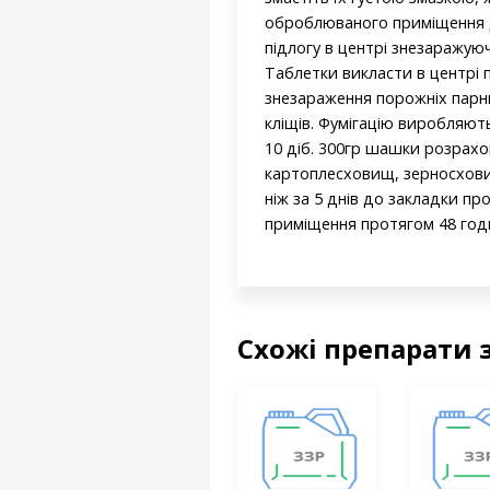
оброблюваного приміщення д
підлогу в центрі знезаражую
Таблетки викласти в центрі п
знезараження порожніх парни
кліщів. Фумігацію виробляют
10 діб. 300гр шашки розрах
картоплесховищ, зерносховищ
ніж за 5 днів до закладки про
приміщення протягом 48 годи
Схожі препарати 