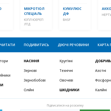
О
МІКРОТІОЛ
КУМУЛЮС
АКК
СПЕЦІАЛЬ
ДФ
НЕРТ
ЮПЛ ЮЕРЕП
BASF
ЛТД
ЧИТАТИ
ПОДИВИТИСЬ
ДІЮЧІ РЕЧОВИНИ
КАРТА 
ятори
НАСІННЯ
Круп’яні
ДОБРИВ
Зернові
Технічні
Азотні
уйники
Зернобобові
Овочеві
Фосфорн
НИ
Олійні
ШКІДНИКИ
Калійні
Підписатися на розсилку