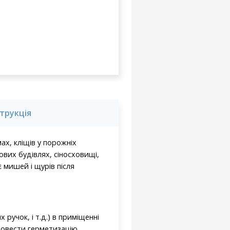
струкція
ах, кліщів у порожніх
вих будівлях, сіносховищі,
 мишей і щурів після
ручок, і т.д.) в приміщенні
ровести герметизацію