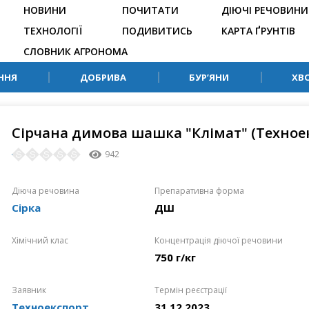
НОВИНИ
ПОЧИТАТИ
ДІЮЧІ РЕЧОВИНИ
ТЕХНОЛОГІЇ
ПОДИВИТИСЬ
КАРТА ҐРУНТІВ
СЛОВНИК АГРОНОМА
ННЯ
ДОБРИВА
БУР’ЯНИ
ХВ
Сірчана димова шашка "Клімат" (Техное
942
Діюча речовина
Препаративна форма
Сірка
ДШ
Хімічний клас
Концентрація діючої речовини
750 г/кг
Заявник
Термін реєстрації
Техноекспорт
31.12.2023