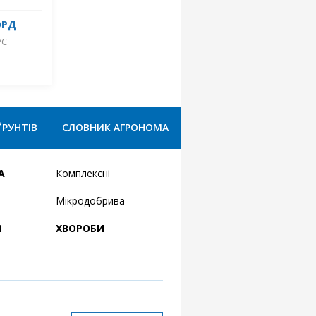
ОРД
УС
ҐРУНТІВ
СЛОВНИК АГРОНОМА
А
Комплексні
Мікродобрива
і
ХВОРОБИ