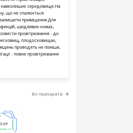
та навколишнє середовище.На
ну, що не спалюється.
 і залишити приміщення.Для
нфекцій, шкідливих комах,
провести провітрювання - до
очесховищ, плодосховищах,
міщень проводять не пізніше,
ігації - повне провітрювання
Всі препарати