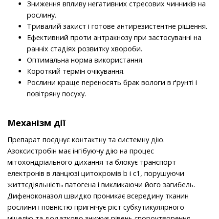
Зниження впливу негативних стресових чинників на
рослину.
Тривалий захист і готове антирезистентне рішення.
Ефективний проти антракнозу при застосуванні на
ранніх стадіях розвитку хвороби.
Оптимальна норма використання.
Короткий термін очікування.
Рослини краще переносять брак вологи в ґрунті і
повітряну посуху.
Механізм дії
Препарат поєднує контактну та системну дію.
Азоксистробін має інгібуючу дію на процес
мітохондріального дихання та блокує транспорт
електронів в ланцюзі цитохромів b і c1, порушуючи
життєдіяльність патогена і викликаючи його загибель.
Дифеноконазол швидко проникає всередину тканин
рослини і повністю пригнічує ріст субкутикулярного
міцелію та додатково знижує рівень спороутворення