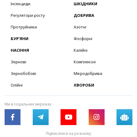
Інсекциди
ШКІДНИКИ
Регулятори росту
ДОБРИВА
Протруйники
Азотні
БУР’ЯНИ
Фосфорні
НАСІННЯ
Калійні
Зернові
Комплексні
Зернобобові
Мікродобрива
Олійні
ХВОРОБИ
Ми в соціальних мережах
Підписатися на розсилку