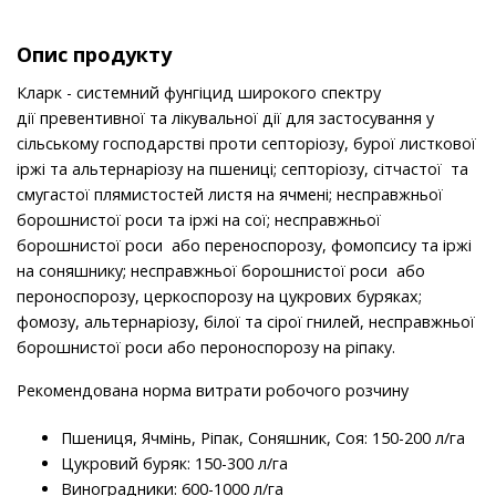
Опис продукту
Кларк - системний фунгіцид широкого спектру
дії превентивної та лікувальної дії для застосування у
сільському господарстві проти септоріозу, бурої листкової
іржі та альтернаріозу на пшениці; септоріозу, сітчастої та
смугастої плямистостей листя на ячмені; несправжньої
борошнистої роси та іржі на сої; несправжньої
борошнистої роси або переноспорозу, фомопсису та іржі
на соняшнику; несправжньої борошнистої роси або
пероноспорозу, церкоспорозу на цукрових буряках;
фомозу, альтернаріозу, білої та сірої гнилей, несправжньої
борошнистої роси або пероноспорозу на ріпаку.
Рекомендована норма витрати робочого розчину
Пшениця, Ячмінь, Ріпак, Соняшник, Соя: 150-200 л/га
Цукровий буряк: 150-300 л/га
Виноградники: 600-1000 л/га