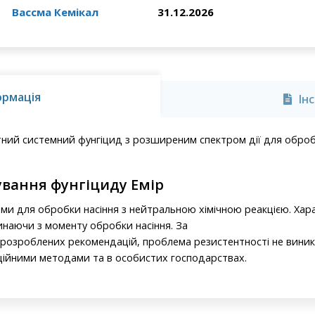
Вассма Кемікал
31.12.2026
ормація
Ін
ний системний фунгіцид з розширеним спектром дії для оброб
ування фунгіциду Емір
ми для обробки насіння з нейтральною хімічною реакцією. Ха
наючи з моменту обробки насіння. За
розроблених рекомендацій, проблема резистентності не виник
аційними методами та в особистих господарствах.