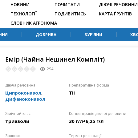
НОВИНИ
ПОЧИТАТИ
ДІЮЧІ РЕЧОВИНИ
ТЕХНОЛОГІЇ
ПОДИВИТИСЬ
КАРТА ҐРУНТІВ
СЛОВНИК АГРОНОМА
ННЯ
ДОБРИВА
БУР’ЯНИ
ХВ
Емір (Чайна Нешинел Компліт)
294
Діюча речовина
Препаративна форма
Ципроконазол
,
ТН
Дифеноконазол
Хімічний клас
Концентрація діючої речовини
триазоли
30 г/л+6,25 г/л
Заявник
Термін реєстрації