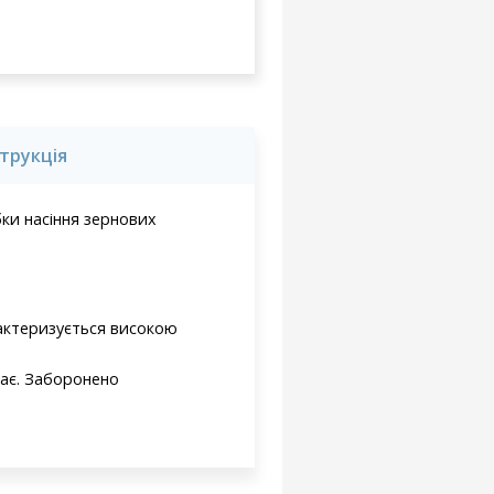
струкція
ки насіння зернових
рактеризується високою
ає. Заборонено