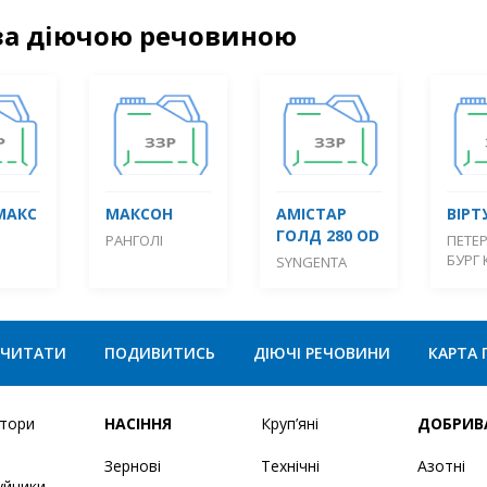
за діючою речовиною
МАКС
МАКСОН
АМІСТАР
ВІРТ
ГОЛД 280 OD
РАНГОЛІ
ПЕТЕР
БУРГ 
SYNGENTA
ЧИТАТИ
ПОДИВИТИСЬ
ДІЮЧІ РЕЧОВИНИ
КАРТА 
ятори
НАСІННЯ
Круп’яні
ДОБРИВ
Зернові
Технічні
Азотні
уйники