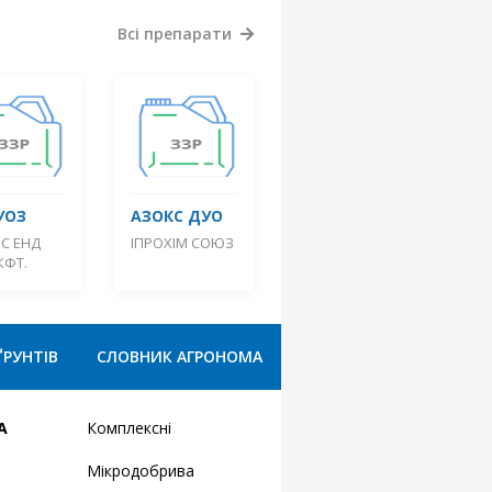
Всі препарати
УОЗ
АЗОКС ДУО
С ЕНД
ІПРОХІМ СОЮЗ
КФТ.
ҐРУНТІВ
СЛОВНИК АГРОНОМА
А
Комплексні
Мікродобрива