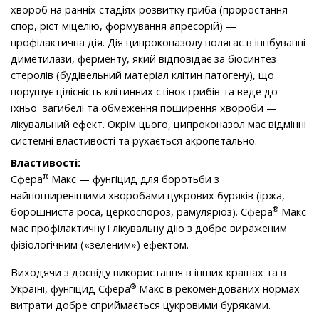
хвороб на ранніх стадіях розвитку гриба (проростання
спор, ріст міцелію, формування апресорій) —
профілактична дія. Дія ципроконазолу полягає в інгібуванні
диметилази, ферменту, який відповідає за біосинтез
стеролів (будівельний матеріал клітин патогену), що
порушує цілісність клітинних стінок грибів та веде до
їхньої загибелі та обмеження поширення хвороби —
лікувальний ефект. Окрім цього, ципроконазол має відмінні
системні властивості та рухається акропетально.
Властивості:
®
Cфера
Макс — фунгіцид для боротьби з
найпоширенішими хворобами цукрових буряків (іржа,
®
борошниста роса, церкоспороз, рамуляріоз). Cфера
Макс
має профілактичну і лікувальну дію з добре вираженим
фізіологічним («зеленим») ефектом.
Виходячи з досвіду використання в інших країнах та в
®
Україні, фунгіцид Сфера
Макс в рекомендованих нормах
витрати добре сприймається цукровими буряками.