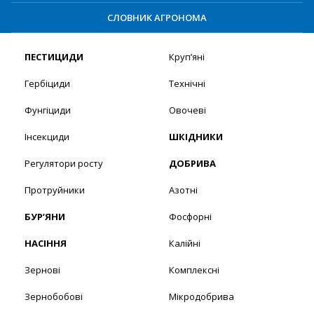
СЛОВНИК АГРОНОМА
ПЕСТИЦИДИ
Круп’яні
Гербіциди
Технічні
Фунгіциди
Овочеві
Інсекциди
ШКІДНИКИ
Регулятори росту
ДОБРИВА
Протруйники
Азотні
БУР’ЯНИ
Фосфорні
НАСІННЯ
Калійні
Зернові
Комплексні
Зернобобові
Мікродобрива