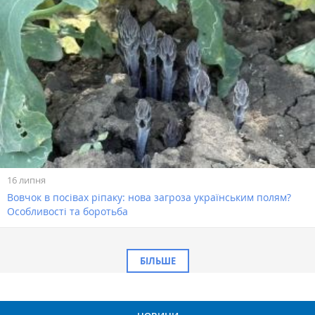
16 липня
Вовчок в посівах ріпаку: нова загроза українським полям?
Особливості та боротьба
БІЛЬШЕ