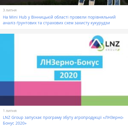
3 липня
На Mini Hub у Вінницькій області провели порівняльний
аналіз ґрунтових та страхових схем захисту кукурудзи
1 липня
LNZ Group запускає програму збуту агропродукції «ЛНЗерно-
Бонус 2020»