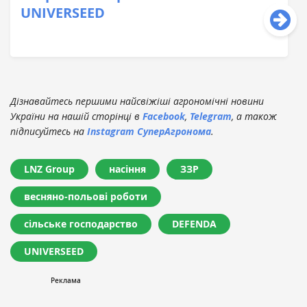
UNIVERSEED
Дізнавайтесь першими найсвіжіші агрономічні новини
України на нашій сторінці в
Facebook
,
Telegram
, а також
підписуйтесь на
Instagram СуперАгронома
.
LNZ Group
насіння
ЗЗР
весняно-польові роботи
сільське господарство
DEFENDA
UNIVERSEED