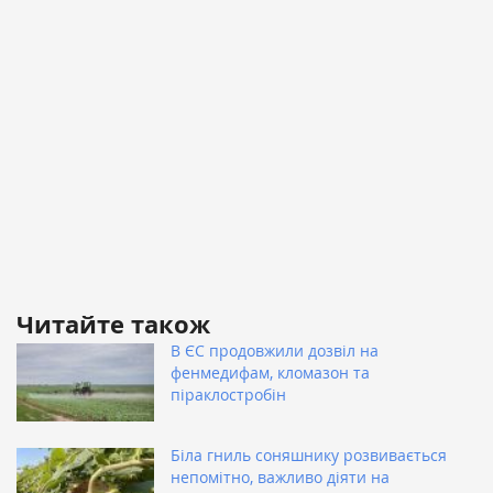
Читайте також
В ЄС продовжили дозвіл на
фенмедифам, кломазон та
піраклостробін
Біла гниль соняшнику розвивається
непомітно, важливо діяти на