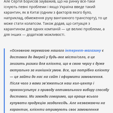
Але Сергій Борисов зауважив, що на ринку все-таки
існують певні проблеми і якщо Україна введе такий
карантин, як в Китаї (одним з факторів якого було,
наприклад, обмеження руху вантажного транспорту), то це
може стати колапсом. Також додав, що ситуація з
карантином для одних компаній — це великі проблеми, а
для інших — додаткові можливості.
«Основною перевагою нашого
інтернет-магазину
є
доставка до дверей у будь-яке місто/село, а це
знизить ризики для клієнта, що в свою чергу є дуже
актуально за нинішніх умов. Все, що потрібно клієнту
— це зайти до нас на сайт і оформити замовлення.
Після чого з вами зв'яжеться наш кол-центр і
проконсультує з приводу оптимального вибору способу
доставки. Ми завжди говоримо, що краще всього
купувати продукцію заздалегідь. Але незважаючи на
карантин, клієнти отримують своє замовлення