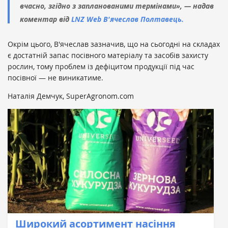
вчасно, згідно з запланованими термінами», — надав
коментар від
LNZ Web
В'ячеслав Полтавець.
Окрім цього, В'ячеслав зазначив, що на сьогодні на складах
є достатній запас посівного матеріалу та засобів захисту
рослин, тому проблем із дефіцитом продукції під час
посівної — не виникатиме.
Наталія Демчук, SuperAgronom.com
Широкий асортимент насіння