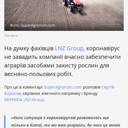
Фото: SuperAgronom.com
Посівна
На думку фахівців
LNZ Group
, коронавірус
не завадить компанії вчасно забезпечити
аграріїв засобами захисту рослин для
весняно-польових робіт.
Про це в коментарі
SuperAgronom.com
розповів
Сергій
Борисов
, керівник хімічного напрямку і бренду
DEFENDA
LNZ Group
.
«Коли ситуація з коронавірусом розвивалась ще
тільки в Китаї, то ми вже розуміли, до чого це може