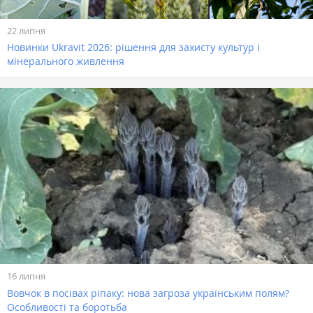
22 липня
Новинки Ukravit 2026: рішення для захисту культур і
мінерального живлення
16 липня
Вовчок в посівах ріпаку: нова загроза українським полям?
Особливості та боротьба