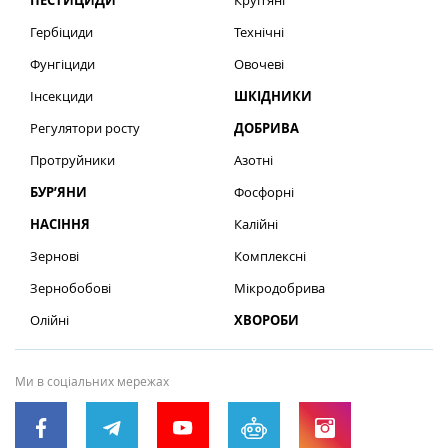
ПЕСТИЦИДИ
Круп’яні
Гербіциди
Технічні
Фунгіциди
Овочеві
Інсекциди
ШКІДНИКИ
Регулятори росту
ДОБРИВА
Протруйники
Азотні
БУР’ЯНИ
Фосфорні
НАСІННЯ
Калійні
Зернові
Комплексні
Зернобобові
Мікродобрива
Олійні
ХВОРОБИ
Ми в соціальних мережах