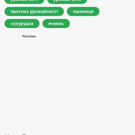
прогноз урожайності
пшениця
кукурудза
ячмінь