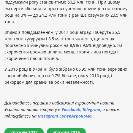
підсумками року становитиме 60,2 млн тонн. При цьому
експерти збільшили прогноз урожаю пшениці в поточному
році на 3% — до 24,2 млн тонн з раніше озвучених 23,5 млн
тонн.
Згідно з повідомленням, у 2017 році аграрії зберуть 25,5
млн тонн кукурудзи і 8,5 млн тонн ячменю, що менше
порівняно з минулим роком на 8,9% і 9,6% відповідно. На
скорочення врожаю вплине менш сприятлива погода і
скорочення площі посівів.
У 2016 році в Україні було зібрано 65,95 млн тонн зернових
і зернобобових, що на 9,7% більше, ніж у 2015 році, і є
рекордом для країни за роки незалежності.
Дізнавайтесь першими найсвіжіші агрономічні новини
України на нашій сторінці в
Facebook
,
Telegram
, а також
підписуйтесь на
Instagram СуперАгронома
.
урожай 2017
урожай 2016