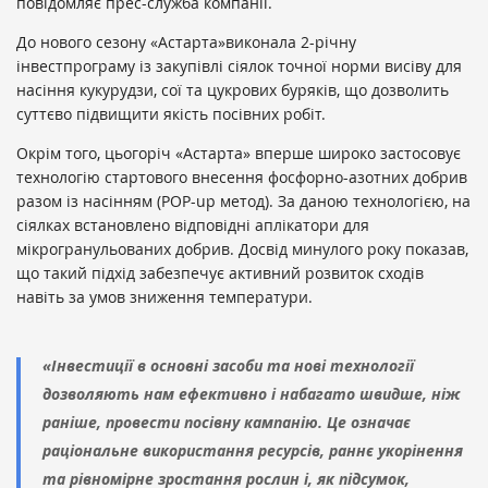
повідомляє прес-служба компанії.
До нового сезону «Астарта»виконала 2-річну
інвестпрограму із закупівлі сіялок точної норми висіву для
насіння кукурудзи, сої та цукрових буряків, що дозволить
суттєво підвищити якість посівних робіт.
Окрім того, цьогоріч «Астарта» вперше широко застосовує
технологію стартового внесення фосфорно-азотних добрив
разом із насінням (POP-up метод). За даною технологією, на
сіялках встановлено відповідні аплікатори для
мікрогранульованих добрив. Досвід минулого року показав,
що такий підхід забезпечує активний розвиток сходів
навіть за умов зниження температури.
«Інвестиції в основні засоби та нові технології
дозволяють нам ефективно і набагато швидше, ніж
раніше, провести посівну кампанію. Це означає
раціональне використання ресурсів, раннє укорінення
та рівномірне зростання рослин і, як підсумок,