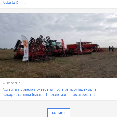
Astarta Select
28 вересня
Астарта провела показовий посів озимої пшениці з
використанням більше 15 різноманітних агрегатів
БІЛЬШЕ