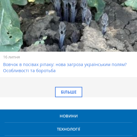
16 липня
Вовчок в посівах ріпаку: нова загроза українським полям?
Особливості та боротьба
БІЛЬШЕ
НОВИНИ
ТЕХНОЛОГІЇ