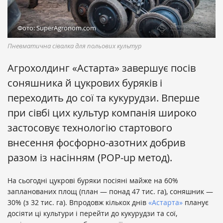
Фото: SuperAgronom.com
Пневматична сівалка для польових культур
Агрохолдинг «Астарта» завершує посів
соняшника й цукрових буряків і
переходить до сої та кукурудзи. Вперше
при сівбі цих культур компанія широко
застосовує технологію стартового
внесення фосфорно-азотних добрив
разом із насінням (POP-up метод).
На сьогодні цукрові буряки посіяні майже на 60%
запланованих площ (план — понад 47 тис. га), соняшник —
30% (з 32 тис. га). Впродовж кількох днів
«Астарта»
планує
досіяти ці культури і перейти до кукурудзи та сої,