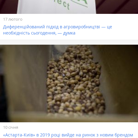
17 лютого
Диференційований підхід в агровиробництві — це
необхідність сьогодення, — думка
10 січня
«Астарта-Київ» в 2019 році вийде на ринок з новим брендом