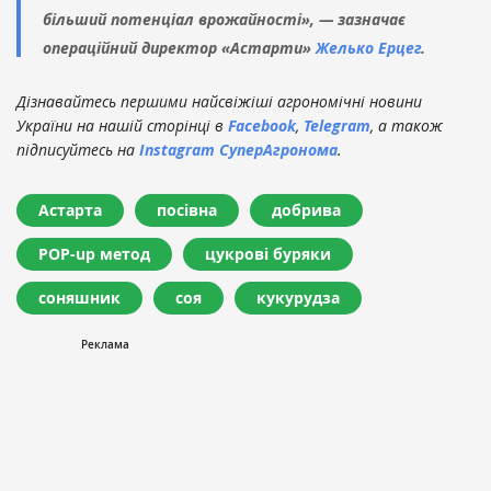
більший потенціал врожайності», — зазначає
операційний директор «Астарти»
Желько Ерцег
.
Дізнавайтесь першими найсвіжіші агрономічні новини
України на нашій сторінці в
Facebook
,
Telegram
, а також
підписуйтесь на
Instagram СуперАгронома
.
Астарта
посівна
добрива
POP-up метод
цукрові буряки
соняшник
соя
кукурудза