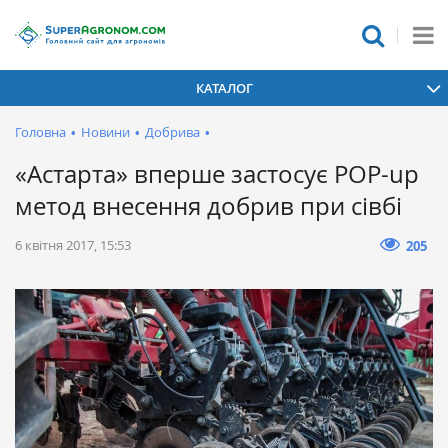
КАТАЛОГ
Головна
•
Новини
•
Добрива
•
«Астарта» вперше застосує POP-up
метод внесення добрив при сівбі
6 квітня 2017, 15:53
205