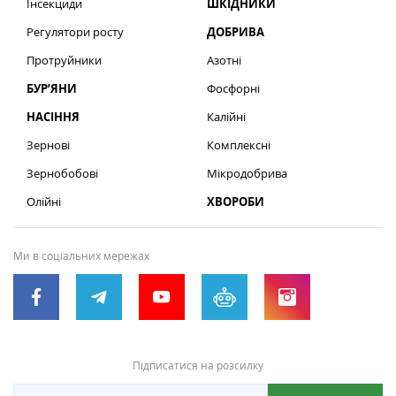
Інсекциди
ШКІДНИКИ
Регулятори росту
ДОБРИВА
Протруйники
Азотні
БУР’ЯНИ
Фосфорні
НАСІННЯ
Калійні
Зернові
Комплексні
Зернобобові
Мікродобрива
Олійні
ХВОРОБИ
Ми в соціальних мережах
Підписатися на розсилку