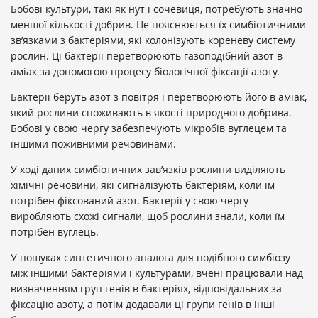
Бобові культури, такі як нут і сочевиця, потребують значно
меншої кількості добрив. Це пояснюється їх симбіотичними
зв’язками з бактеріями, які колонізують кореневу систему
рослин. Ці бактерії перетворюють газоподібний азот в
аміак за допомогою процесу біологічної фіксації азоту.
Бактерії беруть азот з повітря і перетворюють його в аміак,
який рослини споживають в якості природного добрива.
Бобові у свою чергу забезпечують мікробів вуглецем та
іншими поживними речовинами.
У ході даних симбіотичних зав’язків рослини виділяють
хімічні речовини, які сигналізують бактеріям, коли їм
потрібен фіксований азот. Бактерії у свою чергу
виробляють схожі сигнали, щоб рослини знали, коли їм
потрібен вуглець.
У пошуках синтетичного аналога для подібного симбіозу
між іншими бактеріями і культурами, вчені працювали над
визначенням груп генів в бактеріях, відповідальних за
фіксацію азоту, а потім додавали ці групи генів в інші