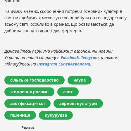
бактерії.
На думку вчених, скорочення потреби основних культур в
азотних добривах може суттєво вплинути на господарство у
всьому світі, особливо в країнах, що розвиваються, де
добрива занадто дорогі для фермерів.
Дізнавайтесь першими найсвіжіші агрономічні новини
України на нашій сторінці в
Facebook
,
Telegram
, а також
підписуйтесь на
Instagram СуперАгронома
.
сільське господарство
наука
живлення рослин
азот
азотфіксація сої
зернові культури
пшениця
кукурудза