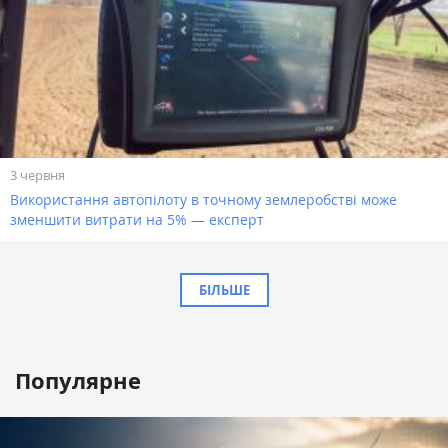
3 червня
Використання автопілоту в точному землеробстві може
зменшити витрати на 5% — експерт
БІЛЬШЕ
Популярне