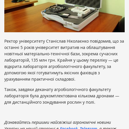
Ректор університету Станіслав Ніколаєнко повідомив, що за
останні 5 років університет витратив на облаштування
новітньої матеріально-технічної бази, зокрема сучасних
лабораторій, 135 млн грн. Крайня у цьому переліку — це
відкрита лабораторія агробіологічного факультету, за
допомогою якої готуватимуть якісних фахівців з
урахуванням практичної складової.
Також, завдяки деканату агробіологічного факультету
лабораторія була доукомплектована кількома дронами —
для дистанційного зондування рослин у полі.
Дізнавайтесь першими найсвіжіші агрономічні новини
України на нашій сторінці в
Facebook
,
Telegram
, а також