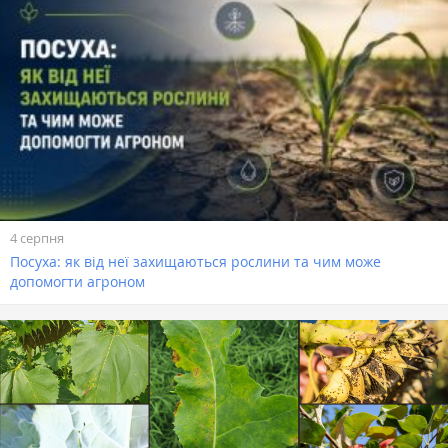
4 серпня
Посуха: як від неї захищаються рослини та чим може
допомогти агроном