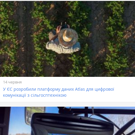
14 червня
У ЄС розробили платформу даних Atlas для цифрової
комунікації з сільгосптехнікою