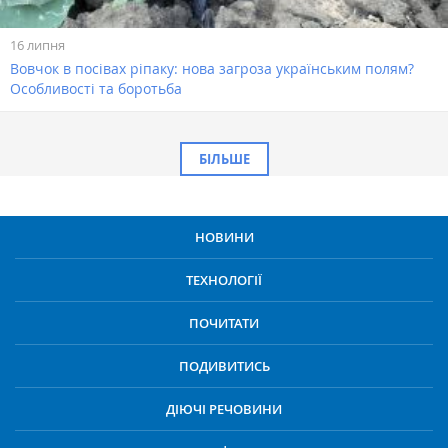
16 липня
Вовчок в посівах ріпаку: нова загроза українським полям?
Особливості та боротьба
БІЛЬШЕ
НОВИНИ
ТЕХНОЛОГІЇ
ПОЧИТАТИ
ПОДИВИТИСЬ
ДІЮЧІ РЕЧОВИНИ