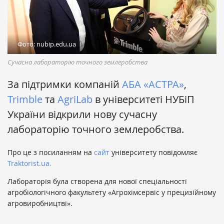
Фото: nubip.edu.ua
Сучасна лабораторію точного землеробства
За підтримки компаній
АБА «АСТРА»
,
Trimble
та
AgriLab
в університеті
НУБіП
України відкрили нову сучасну
лабораторію точного землеробства.
Про це з посиланням на
сайт
університету повідомляє
Traktorist.ua.
Лабораторія була створена для нової спеціальності
агробіологічного факультету «Агрохімсервіс у прецизійному
агровиробництві».