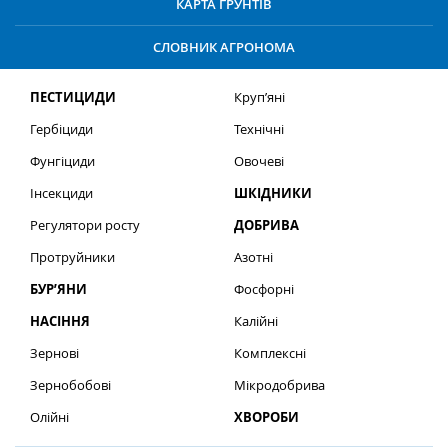
КАРТА ҐРУНТІВ
СЛОВНИК АГРОНОМА
ПЕСТИЦИДИ
Круп’яні
Гербіциди
Технічні
Фунгіциди
Овочеві
Інсекциди
ШКІДНИКИ
Регулятори росту
ДОБРИВА
Протруйники
Азотні
БУР’ЯНИ
Фосфорні
НАСІННЯ
Калійні
Зернові
Комплексні
Зернобобові
Мікродобрива
Олійні
ХВОРОБИ