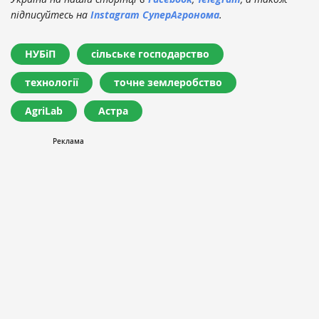
підписуйтесь на
Instagram СуперАгронома
.
НУБіП
сільське господарство
технології
точне землеробство
AgriLab
Астра