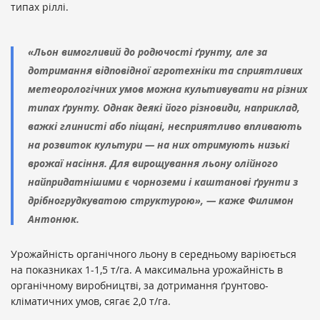
типах ріллі.
«Льон вимогливий до родючості ґрунту, але за
дотримання відповідної агротехніки та сприятливих
метеорологічних умов можна культивувати на різних
типах ґрунту. Однак деякі його різновиди, наприклад,
важкі глинисті або піщані, несприятливо впливають
на розвиток культури — на них отримують низькі
врожаї насіння. Для вирощування льону олійного
найпридатнішими є чорноземи і каштанові ґрунти з
дрібногрудкуватою структурою», — каже Филимон
Антонюк.
Урожайність органічного льону в середньому варіюється
на показниках 1-1,5 т/га. А максимальна урожайність в
органічному виробництві, за дотримання ґрунтово-
кліматичних умов, сягає 2,0 т/га.