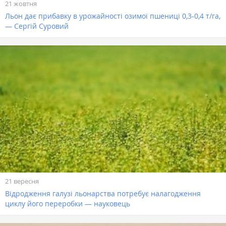
21 жовтня
Льон дає прибавку в урожайності озимої пшениці 0,3-0,4 т/га,
— Сергій Суровий
21 вересня
Відродження галузі льонарства потребує налагодження
циклу його переробки — науковець