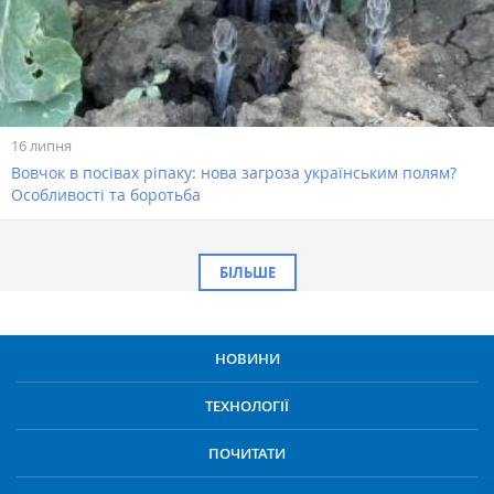
16 липня
Вовчок в посівах ріпаку: нова загроза українським полям?
Особливості та боротьба
БІЛЬШЕ
НОВИНИ
ТЕХНОЛОГІЇ
ПОЧИТАТИ