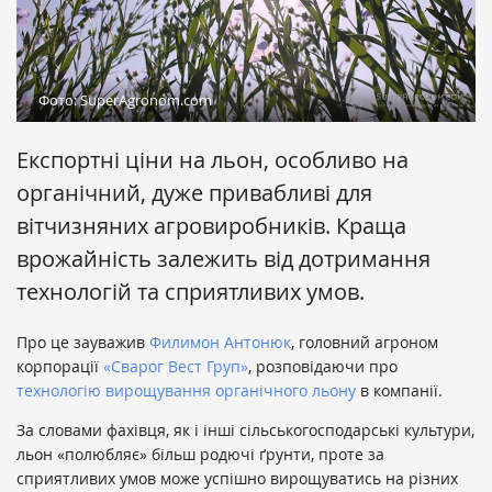
Фото: SuperAgronom.com
Експортні ціни на льон, особливо на
органічний, дуже привабливі для
вітчизняних агровиробників. Краща
врожайність залежить від дотримання
технологій та сприятливих умов.
Про це зауважив
Филимон Антонюк
, головний агроном
корпорації
«Сварог Вест Груп»
, розповідаючи про
технологію вирощування органічного льону
в компанії.
За словами фахівця, як і інші сільськогосподарські культури,
льон «полюбляє» більш родючі ґрунти, проте за
сприятливих умов може успішно вирощуватись на різних