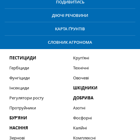
ПОДИВИТИСЬ
ДІЮЧІ РЕЧОВИНИ
КАРТА ҐРУНТІВ
СЛОВНИК АГРОНОМА
ПЕСТИЦИДИ
Круп’яні
Гербіциди
Технічні
Фунгіциди
Овочеві
Інсекциди
ШКІДНИКИ
Регулятори росту
ДОБРИВА
Протруйники
Азотні
БУР’ЯНИ
Фосфорні
НАСІННЯ
Калійні
Зернові
Комплексні