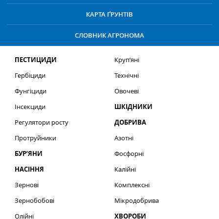
КАРТА ҐРУНТІВ
СЛОВНИК АГРОНОМА
ПЕСТИЦИДИ
Круп’яні
Гербіциди
Технічні
Фунгіциди
Овочеві
Інсекциди
ШКІДНИКИ
Регулятори росту
ДОБРИВА
Протруйники
Азотні
БУР’ЯНИ
Фосфорні
НАСІННЯ
Калійні
Зернові
Комплексні
Зернобобові
Мікродобрива
Олійні
ХВОРОБИ