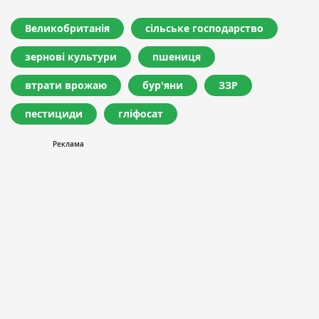
Великобританія
сільське господарство
зернові культури
пшениця
втрати врожаю
бур'яни
ЗЗР
пестициди
гліфосат