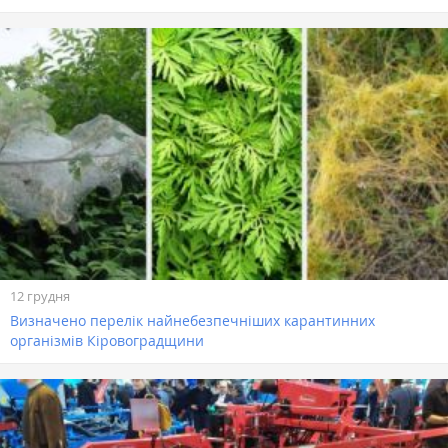
12 грудня
Визначено перелік найнебезпечніших карантинних
організмів Кіровоградщини