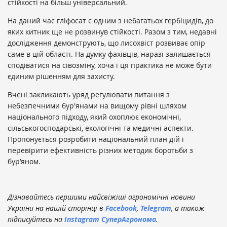
стійкості на більш універсальний.
На даний час гліфосат є одним з небагатьох гербіцидів, до
яких китник ще не розвинув стійкості. Разом з тим, недавні
дослідження демонструють, що лисохвіст розвиває опір
саме в цій області. На думку фахівців, наразі залишається
сподіватися на сівозміну, хоча і ця практика не може бути
єдиним рішенням для захисту.
Вчені закликають уряд регулювати питання з
небезпечними бур'янами на вищому рівні шляхом
національного підходу, який охоплює економічні,
сільськогосподарські, екологічні та медичні аспекти.
Пропонується розробити національний план дій і
перевірити ефективність різних методик боротьби з
бур’яном.
Дізнавайтесь першими найсвіжіші агрономічні новини
України на нашій сторінці в
Facebook
,
Telegram
, а також
підписуйтесь на
Instagram СуперАгронома
.