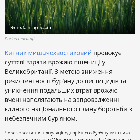
Фото: farminguk.com
Посіви пшениці
Китник мишачехвостиковий
провокує
суттєві втрати врожаю пшениці у
Великобританії. З метою зниження
резистентності бур’яну до пестицидів та
уникнення подальших втрат врожаю
вчені наполягають на запровадженні
єдиного національного плану боротьби з
небезпечним бур'яном.
Через зростання популяції однорічного бур’яну кинтника
мишачехвостикового (Alopecurus myosuroides) британські