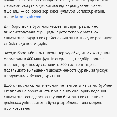
фермери можуть відмовитись від вирощування озимої
пшениці — основної зернової культури Великобританії,
пише
farminguk.com.
Для боротьби з бур’яном місцеві аграрії традиційно
використовували гербіциди, проте тепер у багатьох
сільськогосподарських районах Англії китник уже розвинув
стійкість до пестицидів.
Заходи боротьби з китником щороку обходиться місцевим
фермерам в 400 млн фунтів стерлінгів, недобір врожаю
пшениці при цьому становить 800 тис. тонн, що за
подальшого збільшення шкодочинності бур’яну загрожує
продовольчій безпеці Британії.
Щоб кількісно оцінити економічні витрати на стійкі бур'яни
і їх вплив на врожайність при різних сценаріях ведення
сільського господарства групою британських вчених з
декількох університетів була розроблена нова модель
прогнозування.