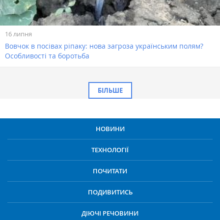
16 липня
Вовчок в посівах ріпаку: нова загроза українським полям?
Особливості та боротьба
БІЛЬШЕ
НОВИНИ
ТЕХНОЛОГІЇ
ПОЧИТАТИ
ПОДИВИТИСЬ
ДІЮЧІ РЕЧОВИНИ