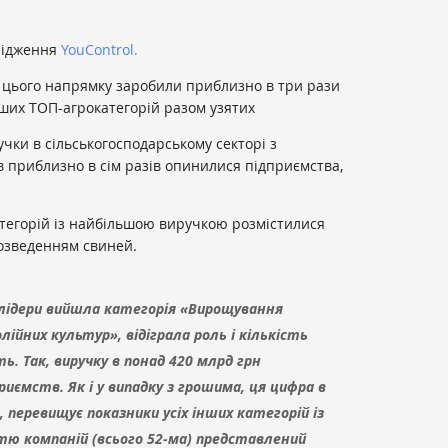
слідження
YouControl.
 цього напрямку заробили приблизно в три рази
інших ТОП-агрокатегорій разом узятих
учки в сільськогосподарському секторі з
в приблизно в сім разів опинилися підприємства,
атегорій із найбільшою виручкою розмістилися
розведенням свиней.
 лідери вийшла категорія «Вирощування
олійних культур», відіграла роль і кількість
ть. Так, виручку в понад 420 млрд грн
риємств. Як і у випадку з грошима, ця цифра в
в, перевищує показники усіх інших категорій із
тю компаній (всього 52-ма) представлений