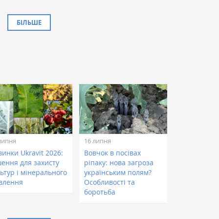
БІЛЬШЕ
липня
16 липня
инки Ukravit 2026:
Вовчок в посівах
шення для захисту
ріпаку: нова загроза
ьтур і мінерального
українським полям?
влення
Особливості та
боротьба