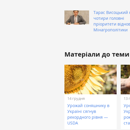
Тарас Висоцький 
чотири головні
пріоритети відно
Мінагрополітики
Матеріали до теми
14 грудня
13 
Урожай соняшнику в
Уро
Україні сягнув
Укр
рекордного рівня —
ро
USDA
ст