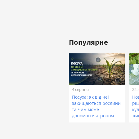
Популярне
4 серпня
22 
Посуха: як від неї
Нов
захищаються рослини
рі
та чим може
кул
допомогти агроном
жи