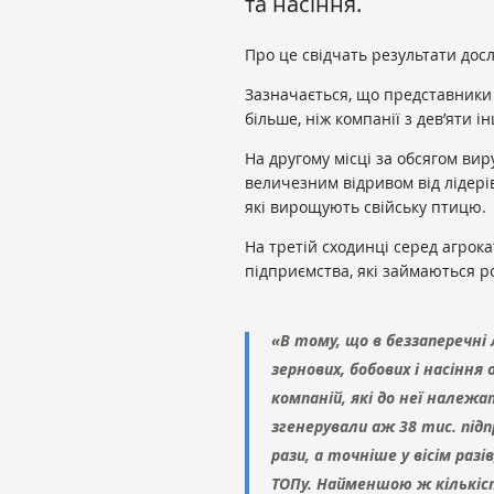
та насіння.
Про це свідчать результати до
Зазначається, що представники
більше, ніж компанії з дев’яти 
На другому місці за обсягом вир
величезним відривом від лідері
які вирощують свійську птицю.
На третій сходинці серед агрок
підприємства, які займаються 
«В тому, що в беззаперечні
зернових, бобових і насіння 
компаній, які до неї належа
згенерували аж 38 тис. підп
рази, а точніше у вісім разі
ТОПу. Найменшою ж кількіс