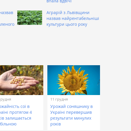
впала вдвічі
назвав
Аграрій з Львівщини
назвав найрентабельніші
вленого
культури цього року
грудня
11 грудня
жайність сої в
Урожай соняшнику в
аїні протягом 4
Україні перевершив
ків залишається
результати минулих
абільною
років