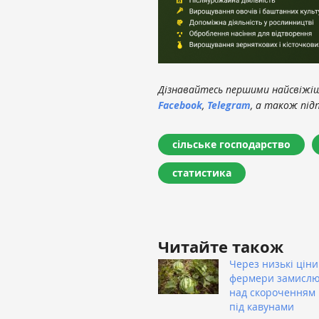
Дізнавайтесь першими найсвіжіші
Facebook
,
Telegram
, а також під
сільське господарство
статистика
Читайте також
Через низькі ціни
фермери замисл
над скороченням
під кавунами