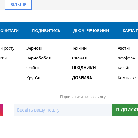
БІЛЬШЕ
ОЧИТАТИ
ПОДИВИТИСЬ
ДІЮЧІ РЕЧОВИНИ
КАРТА 
и росту
Зернові
Технічні
Азотні
ики
Зернобобові
Овочеві
Фосфорні
Олійні
ШКІДНИКИ
Калійні
Круп’яні
ДОБРИВА
Комплексн
Підписатися на розсилку
ПІДПИСА