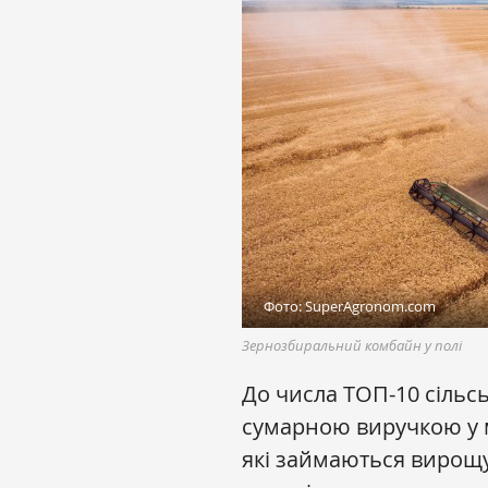
Фото: SuperAgronom.com
Зернозбиральний комбайн у полі
До числа ТОП-10 сільс
сумарною виручкою у м
які займаються вирощу