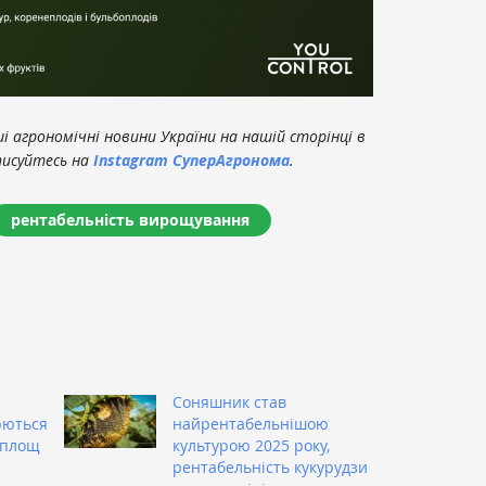
 агрономічні новини України на нашій сторінці в
писуйтесь на
Instagram СуперАгронома
.
рентабельність вирощування
Соняшник став
юються
найрентабельнішою
 площ
культурою 2025 року,
рентабельність кукурудзи