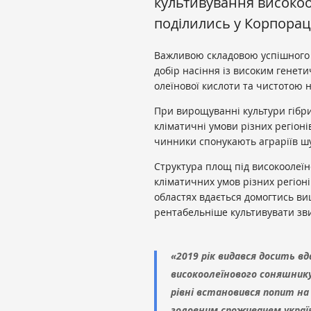
культивування високоо
поділились у Корпорац
Важливою складовою успішного
добір насіння із високим генет
олеїнової кислоти та чистотою 
При вирощуванні культури гібри
кліматичні умови різних регіоні
чинники спонукають аграріїв ш
Структура площ під високоолеї
кліматичних умов різних регіон
областях вдається домогтись ви
рентабельніше культивувати з
«2019 рік видався досить вд
високоолеїнового соняшнику
рівні встановився попит на h
головним споживачем україн