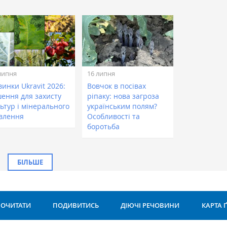
липня
16 липня
инки Ukravit 2026:
Вовчок в посівах
шення для захисту
ріпаку: нова загроза
ьтур і мінерального
українським полям?
влення
Особливості та
боротьба
БІЛЬШЕ
ОЧИТАТИ
ПОДИВИТИСЬ
ДІЮЧІ РЕЧОВИНИ
КАРТА 