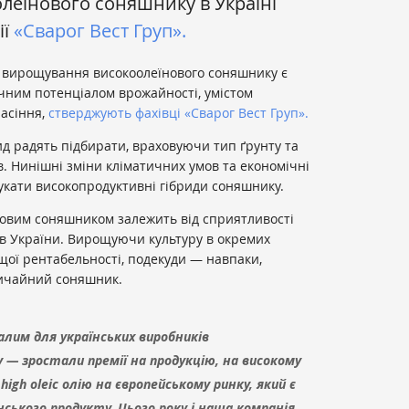
леїнового соняшнику в Україні
ії
«Сварог Вест Груп».
 вирощування високоолеїнового соняшнику є
ичним потенціалом врожайності, умістом
насіння,
стверджують фахівці «Сварог Вест Груп».
д радять підбирати, враховуючи тип ґрунту та
в. Нинішні зміни кліматичних умов та економічні
укати високопродуктивні гібриди соняшнику.
новим соняшником залежить від сприятливості
ів України. Вирощуючи культуру в окремих
щої рентабельності, подекуди — навпаки,
вичайний соняшник.
алим для українських виробників
 — зростали премії на продукцію, на високому
igh oleic олію на європейському ринку, який є
ського продукту. Цього року і наша компанія