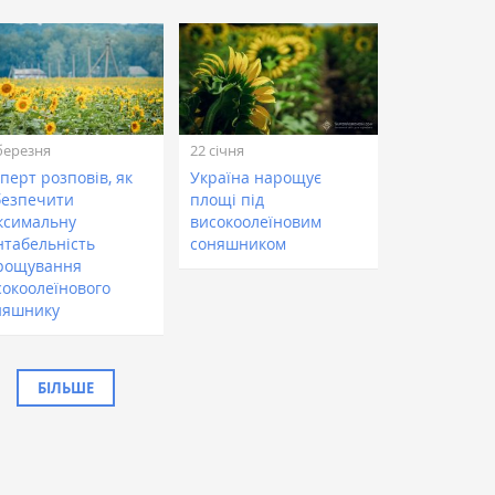
березня
22 січня
перт розповів, як
Україна нарощує
безпечити
площі під
ксимальну
високоолеїновим
нтабельність
соняшником
рощування
сокоолеїнового
няшнику
БІЛЬШЕ