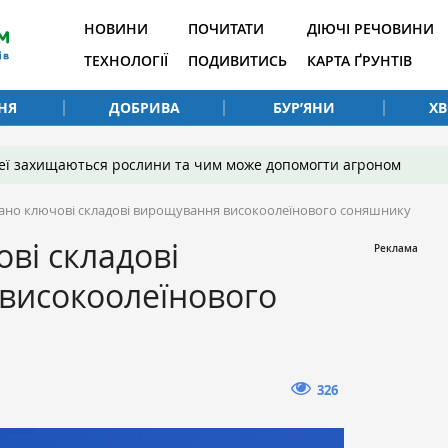
НОВИНИ
ПОЧИТАТИ
ДІЮЧІ РЕЧОВИНИ
ТЕХНОЛОГІЇ
ПОДИВИТИСЬ
КАРТА ҐРУНТІВ
НЯ
ДОБРИВА
БУР’ЯНИ
Х
 неї захищаються рослини та чим може допомогти агроном
ано ключові складові вирощування високоолеїнового соняшнику
ві складові
високоолеїнового
326