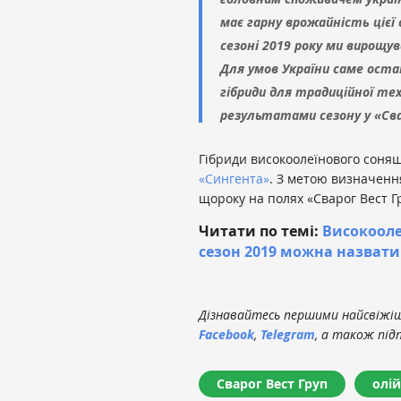
має гарну врожайність цієї 
сезоні 2019 року ми вирощу
Для умов України саме оста
гібриди для традиційної те
результатами сезону у «Сва
Гібриди високоолеїнового соняш
«Сингента»
. З метою визначенн
щороку на полях «Сварог Вест Гр
Читати по темі:
Високооле
сезон 2019 можна назват
Дізнавайтесь першими найсвіжіші
Facebook
,
Telegram
, а також під
Сварог Вест Груп
олій