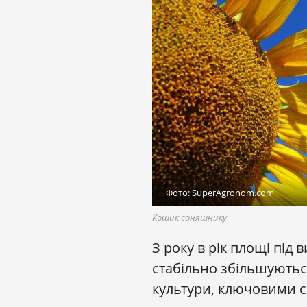
Фото: SuperAgronom.com
Кошик соняшнику
З року в рік площі пі
стабільно збільшують
культури, ключовими 