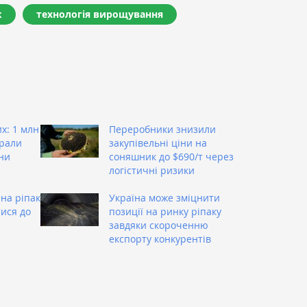
к
технологія вирощування
х: 1 млн
Переробники знизили
брали
закупівельні ціни на
ни
соняшник до $690/т через
логістичні ризики
 на ріпак
Україна може зміцнити
ися до
позиції на ринку ріпаку
завдяки скороченню
експорту конкурентів