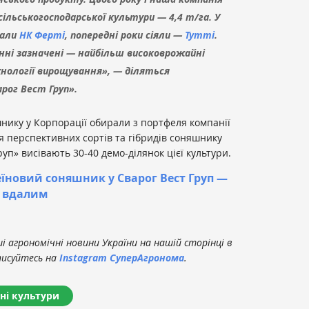
сільськогосподарської культури — 4,4 т/га. У
вали
НК Ферті
, попередні роки сіяли —
Тутті
.
нні зазначені — найбільш високоврожайні
хнології вирощування», — діляться
рог Вест Груп».
нику у Корпорації обирали з портфеля компанії
я перспективних сортів та гібридів соняшнику
уп» висівають 30-40 демо-ділянок цієї культури.
їновий соняшник у Сварог Вест Груп —
и вдалим
 агрономічні новини України на нашій сторінці в
писуйтесь на
Instagram СуперАгронома
.
ні культури