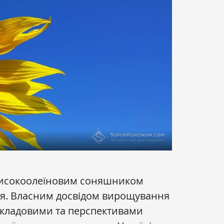
д високоолеїновим соняшником
ся. Власним досвідом вирощування
складовими та перспективами