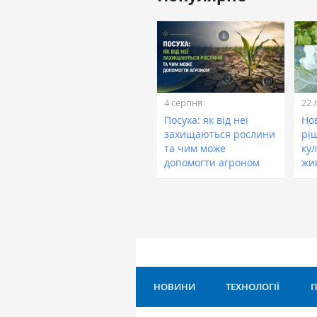
4 серпня
22 
Посуха: як від неї
Нов
захищаються рослини
рі
та чим може
кул
допомогти агроном
жи
НОВИНИ
ТЕХНОЛОГІЇ
П