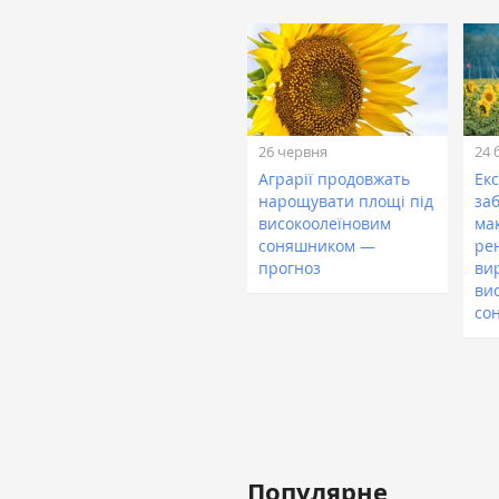
26 червня
24 
Аграрії продовжать
Екс
нарощувати площі під
за
високоолеїновим
ма
соняшником —
ре
прогноз
ви
ви
со
Популярне