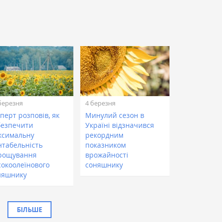
березня
4 березня
перт розповів, як
Минулий сезон в
безпечити
Україні відзначився
ксимальну
рекордним
нтабельність
показником
рощування
врожайності
сокоолеїнового
соняшнику
няшнику
БІЛЬШЕ