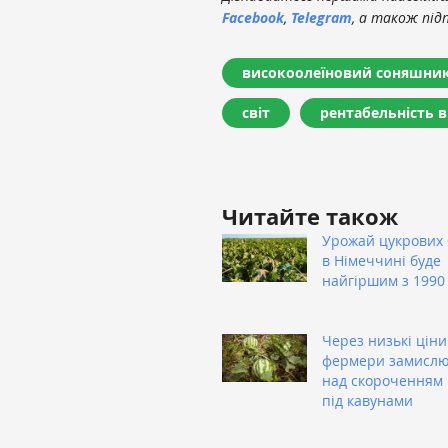
Facebook
,
Telegram
, а також під
високоолеїновий соняшни
світ
рентабельність 
Читайте також
Урожай цукрових 
в Німеччині буде
найгіршим з 1990
Через низькі ціни
фермери замисл
над скороченням
під кавунами