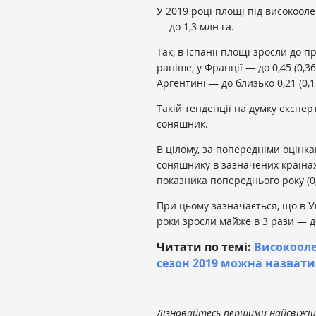
У 2019 році площі під високооле
— до 1,3 млн га.
Так, в Іспанії площі зросли до 
раніше, у Франції — до 0,45 (0,36)
Аргентині — до близько 0,21 (0,1
Такій тенденції на думку експер
соняшник.
В цілому, за попередніми оцінк
соняшнику в зазначених країнах
показника попереднього року (0,
При цьому зазначається, що в Ук
роки зросли майже в 3 рази — до
Читати по темі:
Високооле
сезон 2019 можна назват
Дізнавайтесь першими найсвіжіші