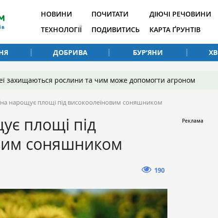
НОВИНИ
ПОЧИТАТИ
ДІЮЧІ РЕЧОВИНИ
ТЕХНОЛОГІЇ
ПОДИВИТИСЬ
КАРТА ҐРУНТІВ
НЯ
ДОБРИВА
БУР’ЯНИ
Х
 неї захищаються рослини та чим може допомогти агроном
їна нарощує площі під високоолеїновим соняшником
ує площі під
вим соняшником
190