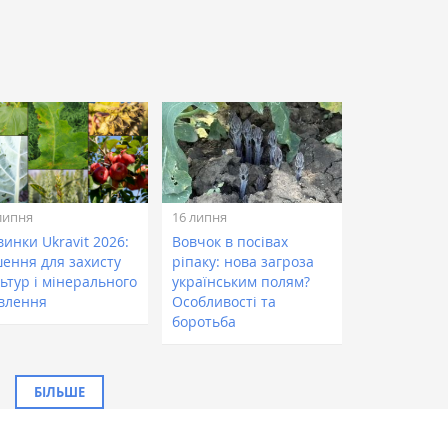
липня
16 липня
инки Ukravit 2026:
Вовчок в посівах
шення для захисту
ріпаку: нова загроза
ьтур і мінерального
українським полям?
влення
Особливості та
боротьба
БІЛЬШЕ