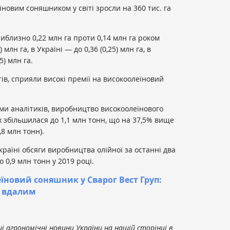
їновим соняшником у світі зросли на 360 тис. га
приблизно 0,22 млн га проти 0,14 млн га роком
 млн га, в Україні — до 0,36 (0,25) млн га, в
5) млн га.
тів, сприяли високі премії на високоолеїновий
ами аналітиків, виробництво високоолеїнового
 збільшилася до 1,1 млн тонн, що на 37,5% вище
8 млн тонн).
раїні обсяги виробництва олійної за останні два
 0,9 млн тонн у 2019 році.
їновий соняшник у Сварог Вест Груп:
и вдалим
 агрономічні новини України на нашій сторінці в