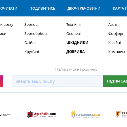
ОЧИТАТИ
ПОДИВИТИСЬ
ДІЮЧІ РЕЧОВИНИ
КАРТА 
и росту
Зернові
Технічні
Азотні
ики
Зернобобові
Овочеві
Фосфорні
Олійні
ШКІДНИКИ
Калійні
Круп’яні
ДОБРИВА
Комплексн
Підписатися на розсилку
ПІДПИСА