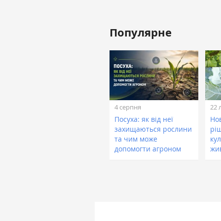
Популярне
4 серпня
22 
Посуха: як від неї
Нов
захищаються рослини
рі
та чим може
кул
допомогти агроном
жи