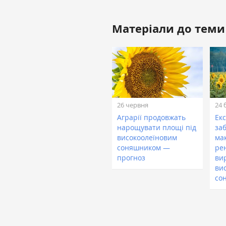
Матеріали до теми
26 червня
24 
Аграрії продовжать
Екс
нарощувати площі під
за
високоолеїновим
ма
соняшником —
ре
прогноз
ви
ви
со