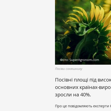
Фото: SuperAgronom.com
Посіви соняшнику
Посівні площі під вис
основних країнах-вироб
зросли на 40%.
Про це повідомляють експерти O