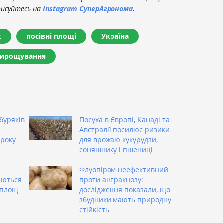
писуйтесь на
Instagram СуперАгронома
.
к
посівні площі
Україна
вирощування
буряків
Посуха в Європі, Канаді та
Австралії посилює ризики
 року
для врожаю кукурудзи,
соняшнику і пшениці
Флуопірам неефективний
юються
проти антракнозу:
 площ
дослідження показали, що
збудники мають природну
стійкість