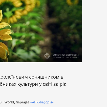
окоолеїновим соняшником в
никах культури у світі за рік
il World, передає
«АПК-Інформ».