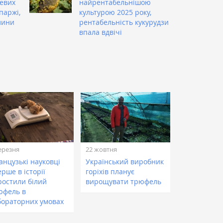
евих
найрентабельнішою
паржі,
культурою 2025 року,
лини
рентабельність кукурудзи
впала вдвічі
ерезня
22 жовтня
анцузькі науковці
Український виробник
рше в історії
горіхів планує
ростили білий
вирощувати трюфель
юфель в
бораторних умовах