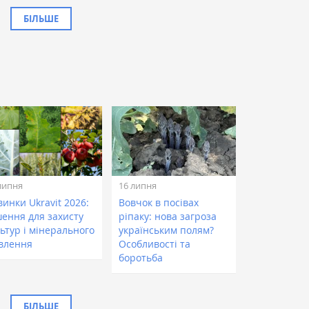
БІЛЬШЕ
липня
16 липня
инки Ukravit 2026:
Вовчок в посівах
шення для захисту
ріпаку: нова загроза
ьтур і мінерального
українським полям?
влення
Особливості та
боротьба
БІЛЬШЕ