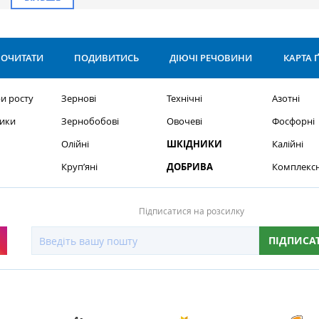
ОЧИТАТИ
ПОДИВИТИСЬ
ДІЮЧІ РЕЧОВИНИ
КАРТА 
и росту
Зернові
Технічні
Азотні
ики
Зернобобові
Овочеві
Фосфорні
Олійні
ШКІДНИКИ
Калійні
Круп’яні
ДОБРИВА
Комплексн
Підписатися на розсилку
ПІДПИСА