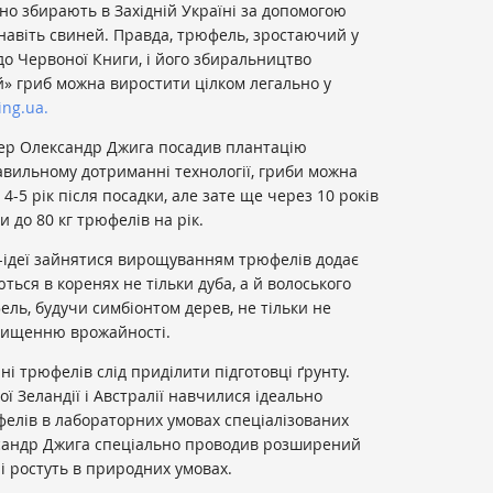
шно збирають в Західній Україні за допомогою
навіть свиней. Правда, трюфель, зростаючий у
до Червоної Книги, і його збиральництво
й» гриб можна виростити цілком легально у
ing.ua.
ер Олександр Джига посадив плантацію
авильному дотриманні технології, гриби можна
-5 рік після посадки, але зате ще через 10 років
и до 80 кг трюфелів на рік.
с-ідеї зайнятися вирощуванням трюфелів додає
ься в коренях не тільки дуба, а й волоського
фель, будучи симбіонтом дерев, не тільки не
двищенню врожайності.
і трюфелів слід приділити підготовці ґрунту.
ї Зеландії і Австралії навчилися ідеально
фелів в лабораторних умовах спеціалізованих
сандр Джига спеціально проводив розширений
лі ростуть в природних умовах.