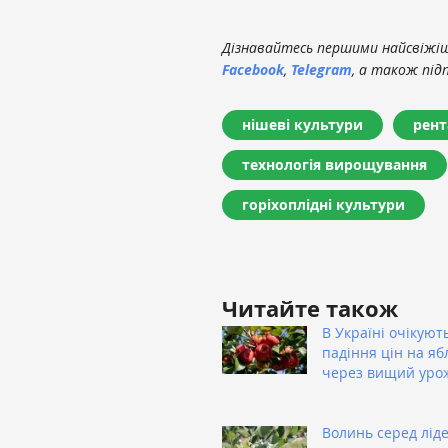
Дізнавайтесь першими найсвіжіші
Facebook
,
Telegram
, а також під
нішеві культури
рент
технологія вирощування
горіхоплідні культури
Читайте також
В Україні очікуют
падіння цін на яб
через вищий уро
Волинь серед ліде