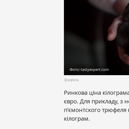
Фото: tastyexpert.com
Трюфель
Ринкова ціна кілограм
євро. Для прикладу, з 
п'ємонтского трюфеля п
кілограм.