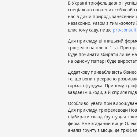
В Україні трюфель давно і успі
спеціально навчених собак або 
нас в дикій природі, занесений 
незаконно. Разом з тим «золоти
власному саду, пише
pro-consult
Для прикладу, вінницький ферм
трюфелів на площі 1 га. При пр
буде починати збирати лише на 4
на одному гектарі буде виростат
Додаткову привабливість бізне
те, що вони прекрасно розвивают
горіха, і фундука. Причому, трю
завдає їм шкоди, а й сприяє пі
Особливої уваги при вирощуванн
Для прикладу, трюфелеводи Ново
підбирати склад ґрунту для трю
ферм. Уже згаданий вище Олек
аналіз ґрунту з місць, де трюфе