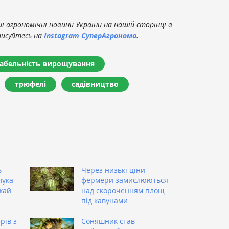
 агрономічні новини України на нашій сторінці в
писуйтесь на
Instagram СуперАгронома
.
абельність вирощування
трюфелі
садівництво
ь
Через низькі ціни
лука
фермери замислюються
жай
над скороченням площ
під кавунами
рів з
Соняшник став