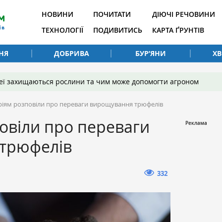
НОВИНИ
ПОЧИТАТИ
ДІЮЧІ РЕЧОВИНИ
ТЕХНОЛОГІЇ
ПОДИВИТИСЬ
КАРТА ҐРУНТІВ
НЯ
ДОБРИВА
БУР’ЯНИ
Х
 неї захищаються рослини та чим може допомогти агроном
ріям розповіли про переваги вирощування трюфелів
овіли про переваги
трюфелів
332