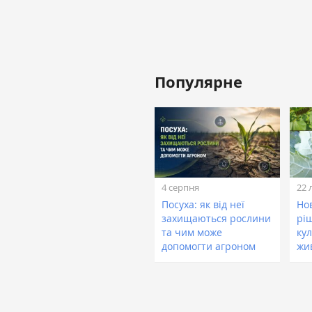
Популярне
4 серпня
22 
Посуха: як від неї
Нов
захищаються рослини
рі
та чим може
кул
допомогти агроном
жи