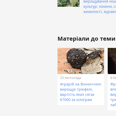
вирощування ніш
культур: лохини, с
жимолості, журав
Матеріали до теми
23 листопада
8 б
Аграрій на Вінниччині
Фр
вирощує трюфелі,
впе
вартість яких сягає
ви
€7000 за кілограм
тр
ла