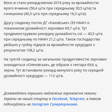
Воно ж стало рекордсменом 2016 року за врожайністю
ярого ячменю (56,4 ц/га при середньому 30,5 ц/га) та
соняшника (40,3 ц/га при середньому 16,3 ц/га).
Другу сходинку посіло ДГ «Каховське» ІЗЗ НААН із
показником урожайності зернових 69,7 ц/га. Тут
продемонстрували рекордну урожайність сої — 40,5 ц/га
при середньому по НААН 21,2 ц/га. Також господарство
увійшло у трійку лідерів за врожайністю кукурудзи з
результатом 108,2 ц/га.
На третій сходинці за загальною продуктивністю зернових
знаходиться «Оленівське», де зібрали з гектара 69,6 ц
зерна. Тут встановили рекорд минулого року по середній
урожайності кукурудзи — 112 ц/га.
Дізнавайтесь першими найсвіжіші агрономічні новини
України на нашій сторінці в
Facebook
,
Telegram
, а також
підписуйтесь на
Instagram СуперАгронома
.