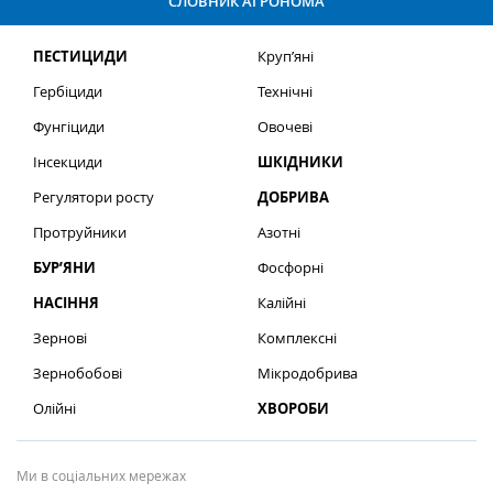
СЛОВНИК АГРОНОМА
ПЕСТИЦИДИ
Круп’яні
Гербіциди
Технічні
Фунгіциди
Овочеві
Інсекциди
ШКІДНИКИ
Регулятори росту
ДОБРИВА
Протруйники
Азотні
БУР’ЯНИ
Фосфорні
НАСІННЯ
Калійні
Зернові
Комплексні
Зернобобові
Мікродобрива
Олійні
ХВОРОБИ
Ми в соціальних мережах