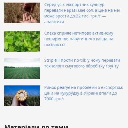
Серед усіх експортних культур
переваги наразі має соя, а ціна на неї
може зрости до 22 тис. грн/т —
аналітики
Спека сприяє нетипово активному
поширенню павутинного кліща на
посівах сої
Strip-till проти no-till: у чому переваги
технології смугового обробітку ґрунту
Ринок реагує на проблеми з експортом:
ціни на кукурудзу в Україні впали до
7000 грн/т
Матеріали до теми