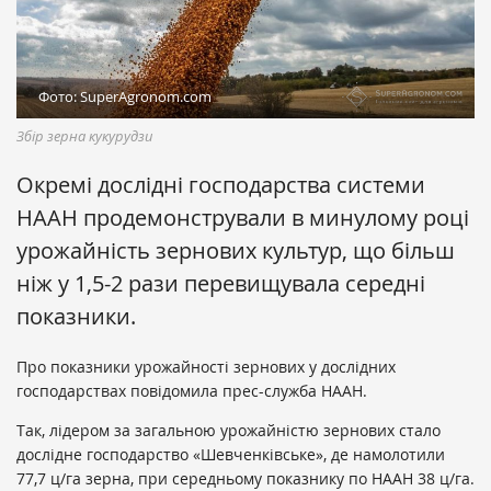
Фото: SuperAgronom.com
Збір зерна кукурудзи
Окремі дослідні господарства системи
НААН продемонстрували в минулому році
урожайність зернових культур, що більш
ніж у 1,5-2 рази перевищувала середні
показники.
Про показники урожайності зернових у дослідних
господарствах повідомила прес-служба НААН.
Так, лідером за загальною урожайністю зернових стало
дослідне господарство «Шевченківське», де намолотили
77,7 ц/га зерна, при середньому показнику по НААН 38 ц/га.