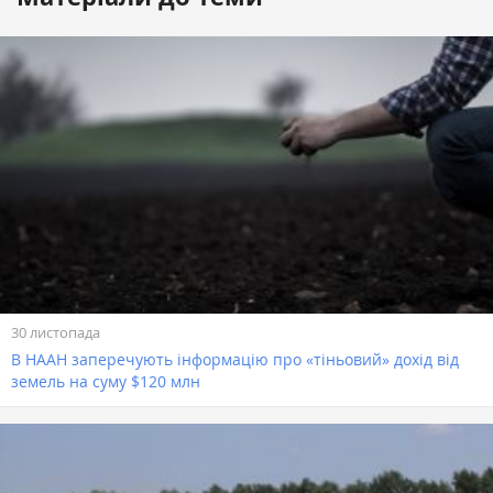
30 листопада
В НААН заперечують інформацію про «тіньовий» дохід від
земель на суму $120 млн