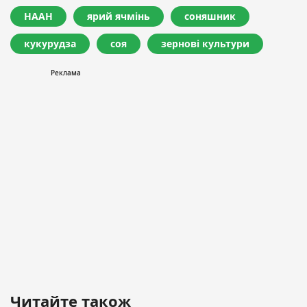
НААН
ярий ячмінь
соняшник
кукурудза
соя
зернові культури
Читайте також