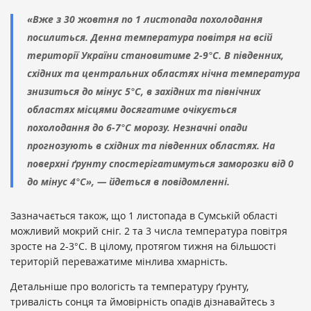
«Вже з 30 жовтня по 1 листопада похолодання
посилиться. Денна температура повітря на всій
території України становитиме 2-9°С. В південних,
східних та центральних областях нічна температура
знизиться до мінус 5°С, в західних та північних
областях місцями досягатиме очікується
похолодання до 6-7°С морозу. Незначні опади
прогнозують в східних та південних областях. На
поверхні ґрунту спостерігатимуться заморозки від 0
до мінус 4°С», — йдеться в повідомленні.
Зазначається також, що 1 листопада в Сумській області
можливий мокрий сніг. 2 та 3 числа температура повітря
зросте на 2-3°С. В цілому, протягом тижня на більшості
територій переважатиме мінлива хмарність.
Детальніше про вологість та температуру ґрунту,
тривалість сонця та ймовірність опадів дізнавайтесь з