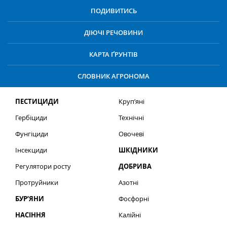
ПОДИВИТИСЬ
ДІЮЧІ РЕЧОВИНИ
КАРТА ҐРУНТІВ
СЛОВНИК АГРОНОМА
ПЕСТИЦИДИ
Круп’яні
Гербіциди
Технічні
Фунгіциди
Овочеві
Інсекциди
ШКІДНИКИ
Регулятори росту
ДОБРИВА
Протруйники
Азотні
БУР’ЯНИ
Фосфорні
НАСІННЯ
Калійні