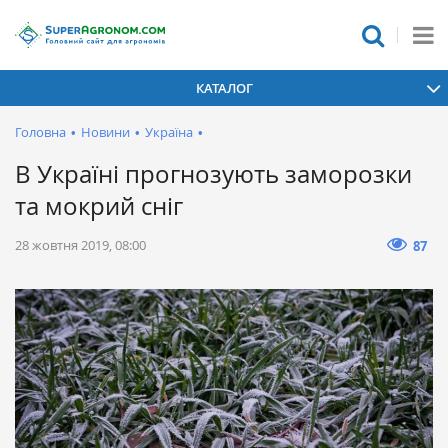
КАТАЛОГ
Головна
•
Новини
•
Україна
•
В Україні прогнозують заморозки
та мокрий сніг
28 жовтня 2019, 08:00
87