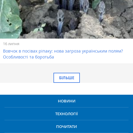
16 липня
Вовчок в посівах ріпаку: нова загроза українським полям?
Особливості та боротьба
БІЛЬШЕ
НОВИНИ
ТЕХНОЛОГІЇ
ПОЧИТАТИ