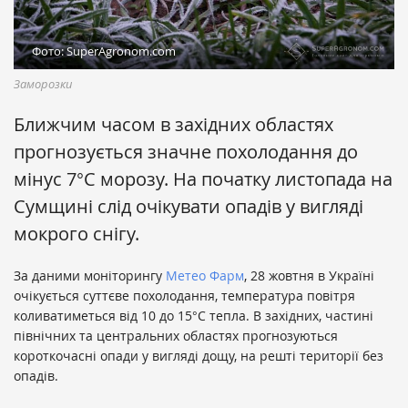
Фото: SuperAgronom.com
Заморозки
Ближчим часом в західних областях
прогнозується значне похолодання до
мінус 7°С морозу. На початку листопада на
Сумщині слід очікувати опадів у вигляді
мокрого снігу.
За даними моніторингу
Метео Фарм
, 28 жовтня в Україні
очікується суттєве похолодання, температура повітря
коливатиметься від 10 до 15°С тепла. В західних, частині
північних та центральних областях прогнозуються
короткочасні опади у вигляді дощу, на решті території без
опадів.