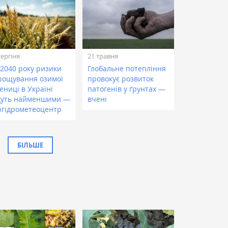
серпня
21 травня
 2040 року ризики
Глобальне потепління
рощування озимої
провокує розвиток
ениці в Україні
патогенів у ґрунтах —
дуть найменшими —
вчені
ргідрометеоцентр
БІЛЬШЕ