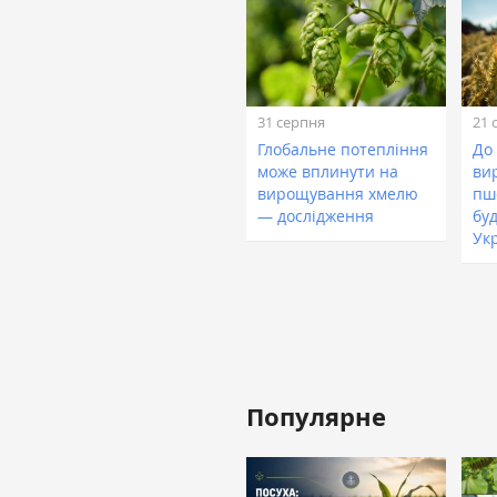
31 серпня
21 
Глобальне потепління
До
може вплинути на
ви
вирощування хмелю
пш
— дослідження
бу
Ук
Популярне