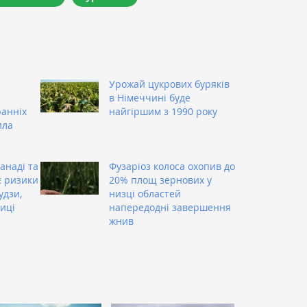
Урожай цукрових буряків
в Німеччині буде
ранніх
найгіршим з 1990 року
ила
анаді та
Фузаріоз колоса охопив до
є ризики
20% площ зернових у
удзи,
низці областей
иці
напередодні завершення
жнив