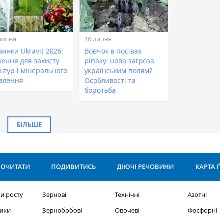
липня
16 липня
инки Ukravit 2026:
Вовчок в посівах
шення для захисту
ріпаку: нова загроза
ьтур і мінерального
українським полям?
влення
Особливості та
боротьба
БІЛЬШЕ
ОЧИТАТИ
ПОДИВИТИСЬ
ДІЮЧІ РЕЧОВИНИ
КАРТА 
и росту
Зернові
Технічні
Азотні
ики
Зернобобові
Овочеві
Фосфорні