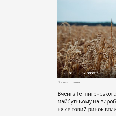
Фото: SuperAgronom.com
Посіви пшениці
Вчені з Геттінгенського
майбутньому на вироб
на світовий ринок впл