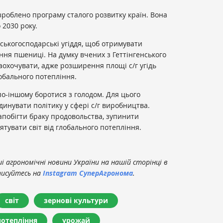
роблено програму сталого розвитку країн. Вона
 2030 року.
ськогосподарські угіддя, щоб отримувати
ня пшениці. На думку вчених з Геттінгенського
 заохочувати, адже розширення площі с/г угідь
обального потепління.
по-іншому боротися з голодом. Для цього
динувати політику у сфері с/г виробництва.
апобігти браку продовольства, зупинити
ятувати світ від глобального потепління.
 агрономічні новини України на нашій сторінці в
писуйтесь на
Instagram СуперАгронома
.
світ
зернові культури
потепління
урожай