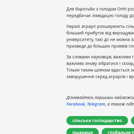
Для боротьби з голодом ОНН роз
передбачає ліквідацію голоду до
Наразі аграрії розширюють сіль
більший прибуток від вирощуван
університету, такі дії не можна
призведе до більших проявів гл
За словами науковців, важливо 
важливо знову зібратися і скоор
Тільки таким шляхом вдасться з
заворушення серед аграріїв і вр
Дізнавайтесь першими найсвіжіші
Facebook
,
Telegram
, а також під
сільське господарство
пшениця
глобальне 