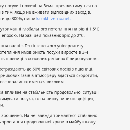
ку посухи і пожежі на Землі проявлятимуться на
м з тим, якщо не вживати відповідних заходів,
сти до 300%, пише
kazakh-zerno.net.
утриманні глобального потепління на рівні 1,5°C
 епохою. Наразі цей показник зріс до 2°C.
ння вчені з Геттінгенського університету
отепління ймовірність посухи виросте в 3-4
ть пшениці в основних регіонах її вирощування.
страждають до 60% світових посівів пшениці.
арникових газів в атмосферу вдасться скоротити,
 все ж залишатиметься високим.
а впливає на стабільність продовольчої ситуації
тримувати посуха, то на ринку виникне дефіцит,
и.
 зрошення. На неї завжди тримається стабільно
ь зростання продовольчої кризи в майбутньому