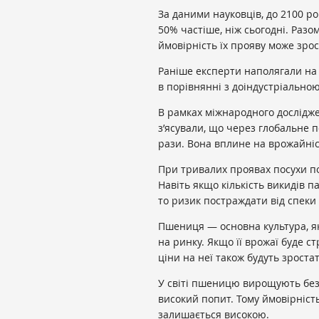
За даними науковців, до 2100 ро
50% частіше, ніж сьогодні. Разо
ймовірність їх прояву може зро
Раніше експерти наполягали на 
в порівнянні з доіндустріальною
В рамках міжнародного дослідже
з’ясували, що через глобальне п
рази. Вона вплине на врожайніс
При тривалих проявах посухи по
Навіть якщо кількість викидів п
то ризик постраждати від спеки
Пшениця — основна культура, як
на ринку. Якщо її врожаї буде с
ціни на неї також будуть зростат
У світі пшеницю вирощують без
високий попит. Тому ймовірніст
залишається високою.