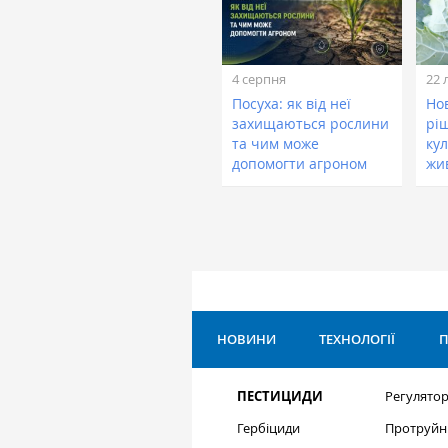
4 серпня
22 
Посуха: як від неї
Нов
захищаються рослини
рі
та чим може
кул
допомогти агроном
жи
НОВИНИ
ТЕХНОЛОГІЇ
П
ПЕСТИЦИДИ
Регулятор
Гербіциди
Протруйн