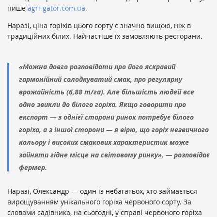
пише
agri-gator.com.ua.
Наразі, ціна горіхів цього сорту є значно вищою, ніж в
традиційних білих. Найчастіше їх замовляють ресторани.
«Можна довго розповідати про його яскравий
гармонійний солодкуватий смак, про регулярну
врожайність (6,88 т/га). Але більшість людей все
одно звикли до білого горіха. Якщо говорити про
експорт — з однієї сторони ринок потребує білого
горіха, а з іншої сторони — я вірю, що горіх незвичного
кольору і високих смакових характеристик може
зайняти гідне місце на світовому ринку», — розповідає
фермер.
Наразі, Олександр — один із небагатьох, хто займається
вирощуванням унікального горіха червоного сорту. За
словами садівника, на сьогодні, у справі червоного горіха