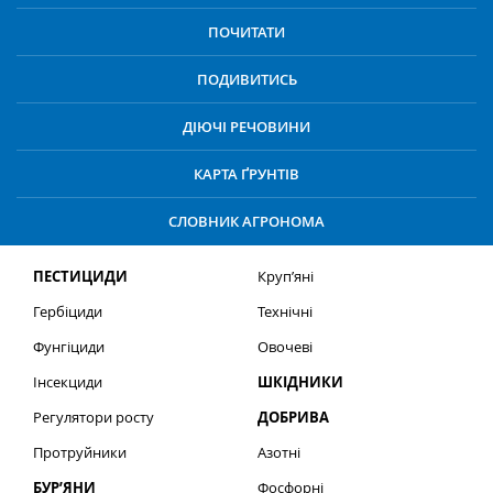
ПОЧИТАТИ
ПОДИВИТИСЬ
ДІЮЧІ РЕЧОВИНИ
КАРТА ҐРУНТІВ
СЛОВНИК АГРОНОМА
ПЕСТИЦИДИ
Круп’яні
Гербіциди
Технічні
Фунгіциди
Овочеві
Інсекциди
ШКІДНИКИ
Регулятори росту
ДОБРИВА
Протруйники
Азотні
БУР’ЯНИ
Фосфорні