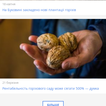
18 квітня
На Буковині закладено нові плантації горіхів
21 березня
Рентабельність горіхового саду може сягати 500% — думка
БІЛЬШЕ