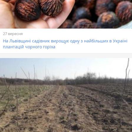
27 вересня
На Львівщині садівник вирощує одну з найбільших в Україні
плантацій чорного горіха