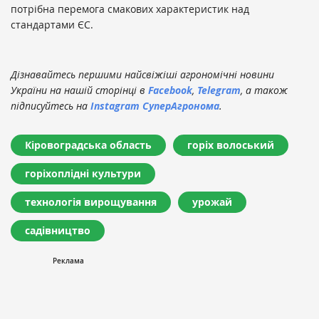
потрібна перемога смакових характеристик над
стандартами ЄС.
Дізнавайтесь першими найсвіжіші агрономічні новини
України на нашій сторінці в
Facebook
,
Telegram
, а також
підписуйтесь на
Instagram СуперАгронома
.
Кіровоградська область
горіх волоський
горіхоплідні культури
технологія вирощування
урожай
садівництво