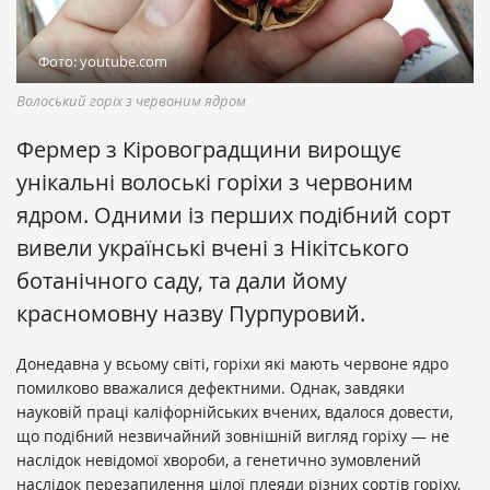
Фото: youtube.com
Волоський горіх з червоним ядром
Фермер з Кіровоградщини вирощує
унікальні волоські горіхи з червоним
ядром. Одними із перших подібний сорт
вивели українські вчені з Нікітського
ботанічного саду, та дали йому
красномовну назву Пурпуровий.
Донедавна у всьому світі, горіхи які мають червоне ядро
помилково вважалися дефектними. Однак, завдяки
науковій праці каліфорнійських вчених, вдалося довести,
що подібний незвичайний зовнішній вигляд горіху — не
наслідок невідомої хвороби, а генетично зумовлений
наслідок перезапилення цілої плеяди різних сортів горіху,