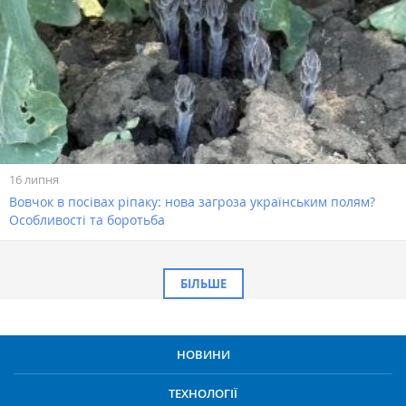
16 липня
Вовчок в посівах ріпаку: нова загроза українським полям?
Особливості та боротьба
БІЛЬШЕ
НОВИНИ
ТЕХНОЛОГІЇ