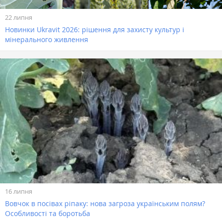
22 липня
Новинки Ukravit 2026: рішення для захисту культур і
мінерального живлення
16 липня
Вовчок в посівах ріпаку: нова загроза українським полям?
Особливості та боротьба