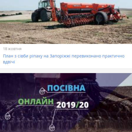
18 жовтня
План з сівби ріпаку на Запоріжжі перевиконано практично
вдвічі