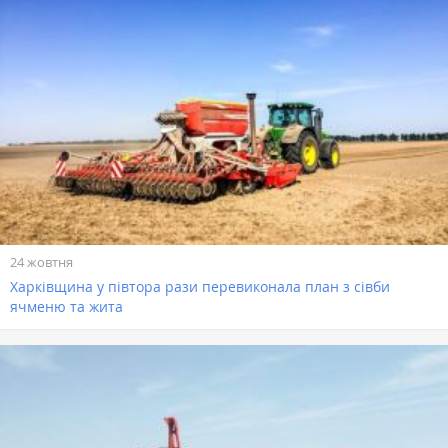
24 жовтня
Харківщина у півтора рази перевиконала план з сівби
ячменю та жита