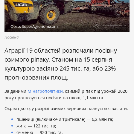
Фото: SuperAgronom.com
Посівна
Аграрії 19 областей розпочали посівну
озимого ріпаку. Станом на 15 серпня
культурою засіяно 245 тис. га, або 23%
прогнозованих площ.
За даними
Мінагрополітики
, озимий ріпак під урожай 2020
року прогнозується посіяти на площі 1,1 млн га.
Окрім цього, у розрізі озимих зернових планується засіяти:
пшениці (включаючи тритикале) — 6,2 млн га;
жита — 122 тис. га;
ячменю — 920 тис. га.