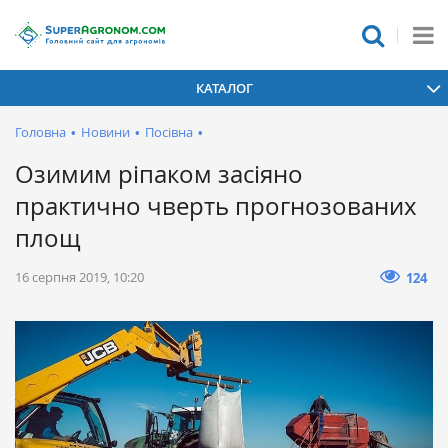
КАТАЛОГ
Головна
•
Новини
•
Посівна
•
Озимим ріпаком засіяно
практично чверть прогнозованих
площ
16 серпня 2019, 10:20
124