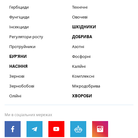
Гербіциди
Технічні
Фунгіциди
Овочеві
Інсекциди
ШКІДНИКИ
Регулятори росту
ДОБРИВА
Протруйники
Азотні
БУР’ЯНИ
Фосфорні
НАСІННЯ
Калійні
Зернові
Комплексні
Зернобобові
Мікродобрива
Олійні
ХВОРОБИ
Ми в соціальних мережах