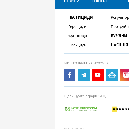
НОВИНИ
ТЕХНОЛОГІЇ
П
ПЕСТИЦИДИ
Регулятор
Гербіциди
Протруйн
Фунгіциди
БУР’ЯНИ
Інсекциди
НАСІННЯ
Ми в соціальних мережах
Підвищуйте аграрний IQ