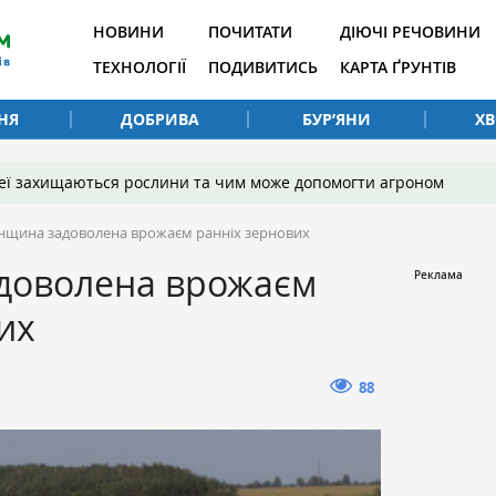
НОВИНИ
ПОЧИТАТИ
ДІЮЧІ РЕЧОВИНИ
ТЕХНОЛОГІЇ
ПОДИВИТИСЬ
КАРТА ҐРУНТІВ
НЯ
ДОБРИВА
БУР’ЯНИ
Х
 неї захищаються рослини та чим може допомогти агроном
нщина задоволена врожаєм ранніх зернових
доволена врожаєм
их
88