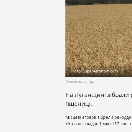
Фото: SuperAgronom.com
Озима пшениця
На Луганщині зібрали
пшениці.
Місцеві аграрії зібрали рекорд
т/га вал складає 1 млн 137 тис.