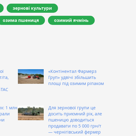
зернові культури
озима пшениця
озимий ячмінь
ої
«Контінентал Фармерз
/га,
Груп» удвічі збільшить
площі під озимим ріпаком
«ТАС
х: 1 млн
Для зернової групи це
брали
досить приємний рік, але
ни
пшеницю доводиться
продавати по 5 000 грн/т
— чернігівський фермер