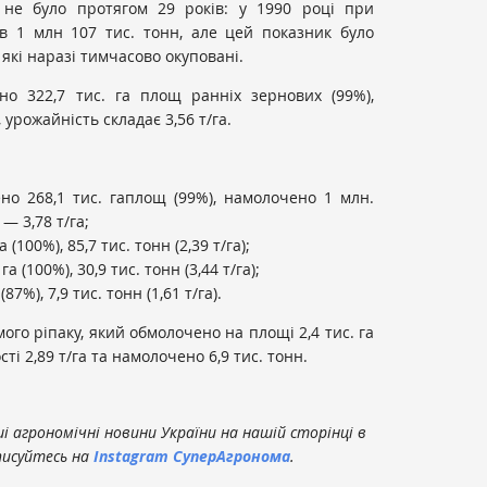
не було протягом 29 років: у 1990 році при
ав 1 млн 107 тис. тонн, але цей показник було
 які наразі тимчасово окуповані.
но 322,7 тис. га площ ранніх зернових (99%),
 урожайність складає 3,56 т/га.
но 268,1 тис. гаплощ (99%), намолочено 1 млн.
— 3,78 т/га;
(100%), 85,7 тис. тонн (2,39 т/га);
 (100%), 30,9 тис. тонн (3,44 т/га);
7%), 7,9 тис. тонн (1,61 т/га).
ого ріпаку, який обмолочено на площі 2,4 тис. га
ті 2,89 т/га та намолочено 6,9 тис. тонн.
 агрономічні новини України на нашій сторінці в
писуйтесь на
Instagram СуперАгронома
.