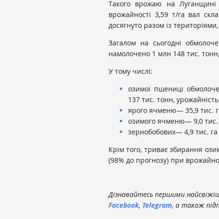
Такого врожаю на Луганщині 
врожайності 3,59 т/га вал скл
досягнуто разом із територіями,
Загалом на сьогодні обмолоче
намолочено 1 млн 148 тис. тонн,
У тому числі:
озимої пшениці обмолоче
137 тис. тонн, урожайність 
ярого ячменю— 35,9 тис. га 
озимого ячменю— 9,0 тис. га
зернобобових— 4,9 тис. га (8
Крім того, триває збирання озим
(98% до прогнозу) при врожайнос
Дізнавайтесь першими найсвіжіші
Facebook
,
Telegram
, а також під