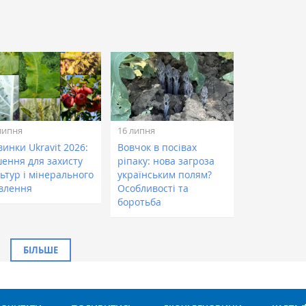
липня
16 липня
инки Ukravit 2026:
Вовчок в посівах
шення для захисту
ріпаку: нова загроза
ьтур і мінерального
українським полям?
влення
Особливості та
боротьба
БІЛЬШЕ