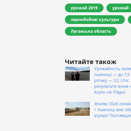
урожай 2019
урожай
зернобобові культури
Луганська область
Читайте також
Урожайність озим
пшениці — до 7,5 т
ріпаку — 3,2 т/га:
результати жнив 
Агро» на Півдні
Жнива 2026 озими
т пшениці вже зі
аграрії Полтавщи