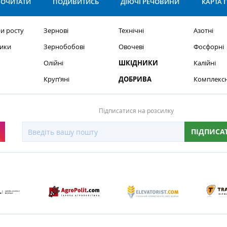
ОЧИТАТИ
ПОДИВИТИСЬ
ДІЮЧІ РЕЧОВИНИ
КАРТА 
и росту
Зернові
Технічні
Азотні
ики
Зернобобові
Овочеві
Фосфорні
Олійні
ШКІДНИКИ
Калійні
Круп’яні
ДОБРИВА
Комплексн
Підписатися на розсилку
ПІДПИСА