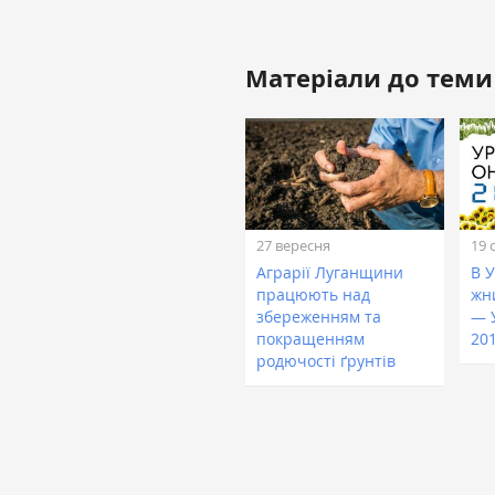
Матеріали до теми
27 вересня
19 
Аграрії Луганщини
В 
працюють над
жни
збереженням та
— 
покращенням
20
родючості ґрунтів