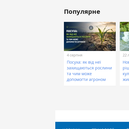
Популярне
4 серпня
22 
Посуха: як від неї
Нов
захищаються рослини
рі
та чим може
кул
допомогти агроном
жи