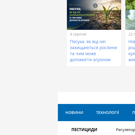
4 серпня
22 
Посуха: як від неї
Нов
захищаються рослини
рі
та чим може
кул
допомогти агроном
жи
НОВИНИ
ТЕХНОЛОГІЇ
П
ПЕСТИЦИДИ
Регулятор