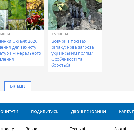
липня
16 липня
инки Ukravit 2026:
Вовчок в посівах
шення для захисту
ріпаку: нова загроза
ьтур і мінерального
українським полям?
влення
Особливості та
боротьба
БІЛЬШЕ
ОЧИТАТИ
ПОДИВИТИСЬ
ДІЮЧІ РЕЧОВИНИ
КАРТА 
и росту
Зернові
Технічні
Азотні