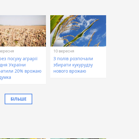
вересня
10 вересня
ез посуху аграрії
З полів розпочали
вдня України
збирати кукурудзу
ратили 20% врожаю
нового врожаю
думка
БІЛЬШЕ