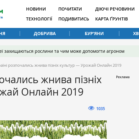
НОВИНИ
ПОЧИТАТИ
ДІЮЧІ РЕЧОВИНИ
ТЕХНОЛОГІЇ
ПОДИВИТИСЬ
КАРТА ҐРУНТІВ
НЯ
ДОБРИВА
БУР’ЯНИ
Х
 неї захищаються рослини та чим може допомогти агроном
раїні розпочались жнива пізніх культур — Урожай Онлайн 2019
почались жнива пізніх
ожай Онлайн 2019
1035