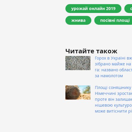
урожай онлайн 2019
жнива
посівні площі
Читайте також
Горох в Україні в
зібрано майже на 
га: названо облас
за намолотом
Площі соняшнику
Німеччині зроста
проте він залиша
нішевою культуро
може витіснити р