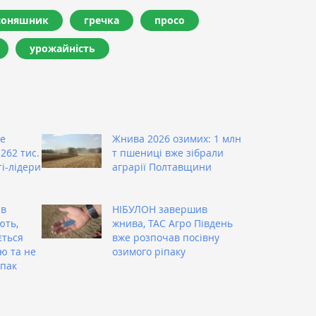
соняшник
гречка
просо
урожайність
же
Жнива 2026 озимих: 1 млн
262 тис.
т пшениці вже зібрали
ті-лідери
аграрії Полтавщини
 в
НІБУЛОН завершив
ють,
жнива, ТАС Агро Південь
ється
вже розпочав посівну
ю та не
озимого ріпаку
іпак