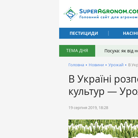
ПЕСТИЦИДИ
НАСІН
ТЕМА ДНЯ
Посуха: як від
Головна
•
Новини
•
Урожай
•
В Ук
В Україні роз
культур — Ур
19 серпня 2019, 18:28