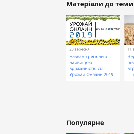
Матеріали до теми
23 вересня
11 
Названо регіони з
Чер
найвищою
пі
врожайністю сої —
вт
Урожай Онлайн 2019
— 
Популярне