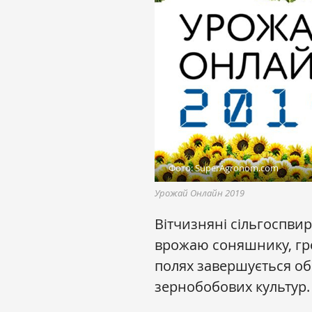
Фото: SuperAgronom.com
Урожай Онлайн 2019
Вітчизняні сільгоспви
врожаю соняшнику, гре
полях завершується об
зернобобових культур.