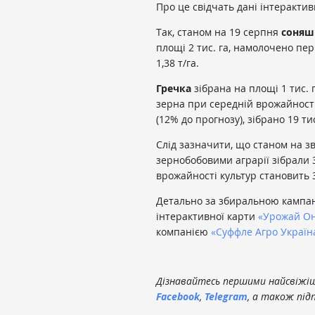
Про це свідчать дані інтеракти
​Так, станом на 19 серпня
соняш
площі 2 тис. га, намолочено пер
1,38 т/га.
Гречка
зібрана на площі 1 тис. 
зерна при середній врожайності 
(12% до прогнозу), зібрано 19 ти
Слід зазначити, що станом на з
зернобобовими аграрії зібрали 
врожайності культур становить 3
Детально за збиральною кампан
інтерактивної карти
«Урожай Он
компанією
«Суффле Агро Україн
Дізнавайтесь першими найсвіжіші
Facebook
,
Telegram
, а також під