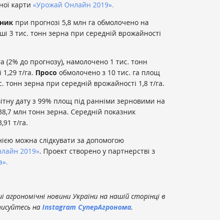
вної карти
«Урожай Онлайн 2019».
ник
при прогнозі 5,8 млн га обмолочено на
ші 3 тис. тонн зерна при середній врожайності
га (2% до прогнозу), намолочено 1 тис. тонн
1,29 т/га.
Просо
обмолочено з 10 тис. га площ
с. тонн зерна при середній врожайності 1,8 т/га.
вітну дату з 99% площ під ранніми зерновими на
38,7 млн тонн зерна. Середній показник
,91 т/га.
ією можна слідкувати за допомогою
лайн 2019»
. Проект створено у партнерстві з
а».
 агрономічні новини України на нашій сторінці в
писуйтесь на
Instagram СуперАгронома
.