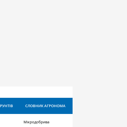
ҐРУНТІВ
СЛОВНИК АГРОНОМА
Мікродобрива