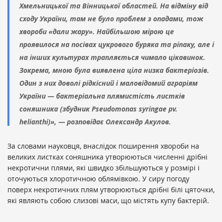
Хмельницької та Вінницької областей. На відміну від
сходу України, там не було проблем з опадами, тож
хвороби «дали жару». Найбільшою мірою це
проявилося на посівах цукрового буряка та ріпаку, але і
на інших культурах трапляється чимало цікавинок.
Зокрема, мною була виявлена ціла низка бактеріозів.
Один з них доволі рідкісний і маловідомий аграріям
України — бактеріальна плямистість листків
соняшника (збудник Pseudomonas syringae pv.
helianthi)», — розповідає Олександр Акулов.
За словами науковця, внаслідок поширення хвороби на
великих листках соняшника утворюються численні дрібні
некротични плями, які швидко збільшуються у розмірі і
оточуються хлоротичною облямівкою. У сиру погоду
поверх некротичних плям утворюються дрібні білі цяточки,
які являють собою слизові маси, що містять купу бактерій.