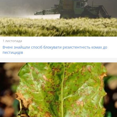
1 листопада
Вчені знайшли спосіб блокувати резистентність комах до
пестицидів