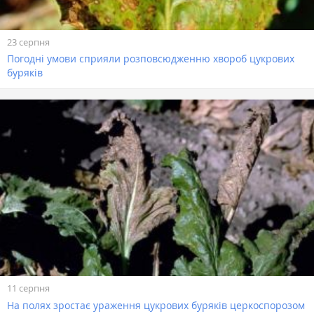
23 серпня
Погодні умови сприяли розповсюдженню хвороб цукрових
буряків
11 серпня
На полях зростає ураження цукрових буряків церкоспорозом