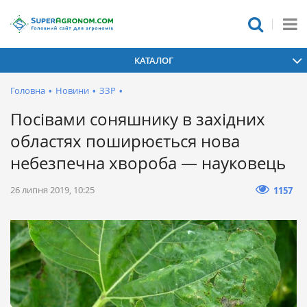
КАТАЛОГ
Головна
•
Новини
•
ЗЗР
•
Посівами соняшнику в західних
областях поширюється нова
небезпечна хвороба — науковець
26 липня 2019, 10:25
1157