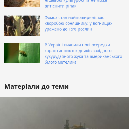
нішевою культурою та не може
витіснити ріпак
Фомоз став найпоширенішою
хворобою соняшнику: у вогнищах
уражено до 15% рослин
В Україні виявили нові осередки
карантинних шкідників західного
кукурудзяного жука та американського
білого метелика
Матеріали до теми