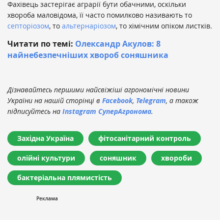
Фахівець застерігає аграрії бути обачними, оскільки
хвороба маловідома, її часто помилково називають то
септоріозом
, то
альтернаріозом
, то хімічним опіком листків.
Читати по темі:
Олександр Акулов: 8
найнебезпечніших хвороб соняшника
Дізнавайтесь першими найсвіжіші агрономічні новини
України на нашій сторінці в
Facebook
,
Telegram
, а також
підписуйтесь на
Instagram СуперАгронома
.
Західна Україна
фітосанітарний контроль
олійні культури
соняшник
хвороби
бактеріальна плямистість