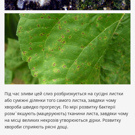
Під час зливи цей слиз розбризкується на сусідні листки
або суміжні ділянки того самого листка, завдяки чому
хвороба швидко прогресує. По мірі розвитку бактерії
розм`якшують (мацеруюють) тканини листа, завдяки чому
на місці великих некрозів утворюються дірки. Розвитку
хвороби сприяють рясні дощі.