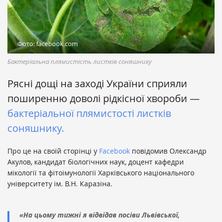
Фото: facebook.com
Бактеріальна плямистість листків соняшнику
Рясні дощі на заході України сприяли
поширенню доволі рідкісної хвороби —
бактеріальної плямистості листків
соняшнику.
Про це на своїй сторінці у
Facebook
повідомив Олександр
Акулов, кандидат біологічних наук, доцент кафедри
мікології та фітоімунології Харківського національного
університету ім. В.Н. Каразіна.
«На цьому тижні я відвідав посіви Львівської,