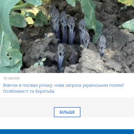
16 липня
Вовчок в посівах ріпаку: нова загроза українським полям?
Особливості та боротьба
БІЛЬШЕ