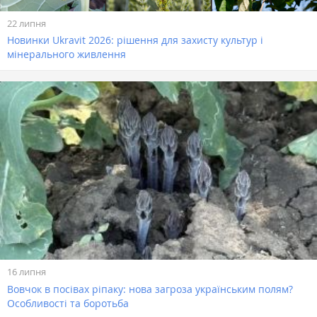
22 липня
Новинки Ukravit 2026: рішення для захисту культур і
мінерального живлення
16 липня
Вовчок в посівах ріпаку: нова загроза українським полям?
Особливості та боротьба