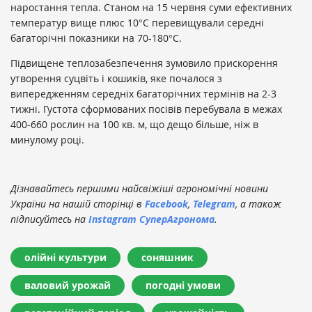
наростання тепла. Станом на 15 червня суми ефективних
температур вище плюс 10°С перевищували середні
багаторічні показники на 70-180°С.
Підвищене теплозабезпечення зумовило прискорення
утворення суцвіть і кошиків, яке почалося з
випередженням середніх багаторічних термінів на 2-3
тижні. Густота сформованих посівів перебувала в межах
400-660 рослин на 100 кв. м, що дещо більше, ніж в
минулому році.
Дізнавайтесь першими найсвіжіші агрономічні новини
України на нашій сторінці в
Facebook
,
Telegram
, а також
підписуйтесь на
Instagram СуперАгронома
.
олійні культури
соняшник
валовий урожай
погодні умови