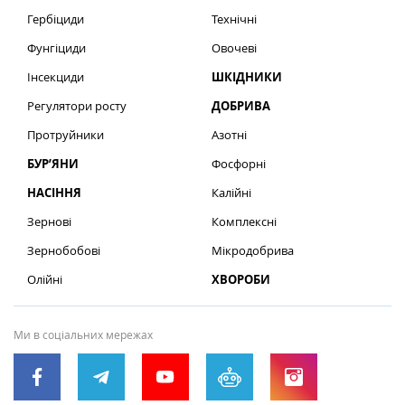
Гербіциди
Технічні
Фунгіциди
Овочеві
Інсекциди
ШКІДНИКИ
Регулятори росту
ДОБРИВА
Протруйники
Азотні
БУР’ЯНИ
Фосфорні
НАСІННЯ
Калійні
Зернові
Комплексні
Зернобобові
Мікродобрива
Олійні
ХВОРОБИ
Ми в соціальних мережах