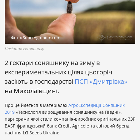
Фото: SuperAgronom.com
Насінина соняшнику
2 гектари соняшнику на зиму в
експериментальних цілях цьогоріч
засіють в господарстві
ПСП «Дмитрівка»
на Миколаївщині.
Про це йдеться в матеріалах
АгроЕкспедиції Соняшник
2019
«Технологія вирощування соняшнику на Півдні»,
парнерами якої стали компанія-виробник оригінальних ЗЗР
BASF, французький банк Credit Agricole та світовий бренд
насіння LG Seeds Ukraine