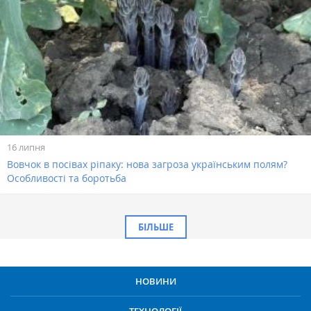
16 липня
Вовчок в посівах ріпаку: нова загроза українським полям?
Особливості та боротьба
БІЛЬШЕ
НОВИНИ