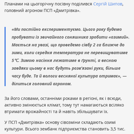
Планами на цьогорічну посівну поділився
Сергій Шипов
,
головний агроном ПСП «Дмитрівка».
«Ми постійно експериментуємо. Цього року будемо
пробувати із звичайного соняшника зробити «озимий».
Мається на увазі, що проведемо сівбу 2 га ближче до
зими, коли середня температура не перевищуватиме
5℃. Зимою насіння лежатиме в ґрунті, а весною
завдяки цьому в нас будуть розв’язані руки, більше
часу буде. Та й вологи весняної культура отримає», —
ділиться головний агроном.
За його словами, останніми роками в регіоні, як і всюди,
активно змінюється клімат, тому тут намагаються всіляко
втримати врожайності та й навіть збільшувати їх.
У ПСП «Дмитрівка» основу сівозміни складають озимі
культури. Всього зембанк підприємства становить 3,5 тис.