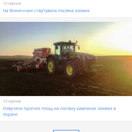
13 серпня
На Вінниччині стартувала посівна озимих
13 серпня
Озвучено прогноз площ на посівну кампанію озимих в
Україні