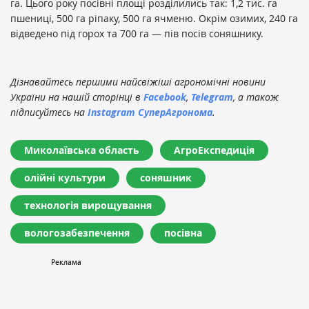
га. Цього року посівні площі розділились так: 1,2 тис. га
пшениці, 500 га ріпаку, 500 га ячменю. Окрім озимих, 240 га
відведено під горох та 700 га — пів посів соняшнику.
Дізнавайтесь першими найсвіжіші агрономічні новини
України на нашій сторінці в
Facebook
,
Telegram
, а також
підписуйтесь на
Instagram СуперАгронома
.
Миколаївська область
АгроЕкспедиція
олійні культури
соняшник
технологія вирощування
вологозабезпечення
посівна