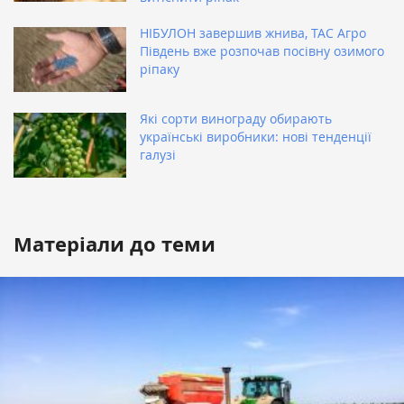
НІБУЛОН завершив жнива, ТАС Агро
Південь вже розпочав посівну озимого
ріпаку
Які сорти винограду обирають
українські виробники: нові тенденції
галузі
Матеріали до теми