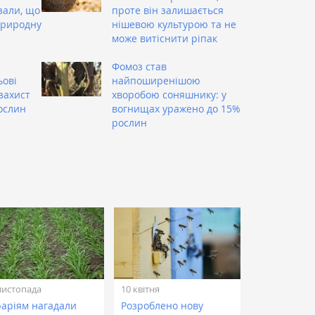
зали, що
проте він залишається
природну
нішевою культурою та не
може витіснити ріпак
Фомоз став
ьові
найпоширенішою
захист
хворобою соняшнику: у
ослин
вогнищах уражено до 15%
рослин
листопада
10 квітня
раріям нагадали
Розроблено нову