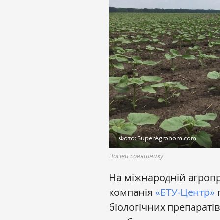
Фото: SuperAgronom.com
Посіви соняшнику
На міжнародній агроп
компанія
«БТУ-Центр»
п
біологічних препараті