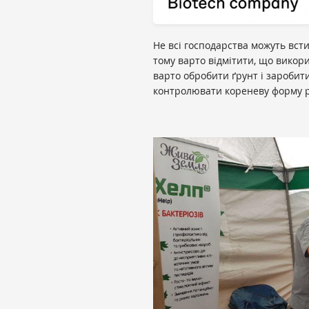
Не всі господарства можуть вст
тому варто відмітити, що викор
варто обробити ґрунт і заробит
контролювати кореневу форму ро