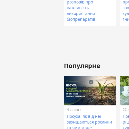
розповів про
пр
важливість
за
використання
кул
біопрепаратів
гн
Популярне
4 серпня
22 
Посуха: як від неї
Нов
захищаються рослини
рі
та чим може
кул