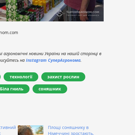
onom.com
 агрономічні новини України на нашій сторінці в
писуйтесь на
Instagram СуперАгронома
.
технології
захист рослин
Біла гниль
соняшник
ктивний
Площі соняшнику в
:
Німеччині зростають,