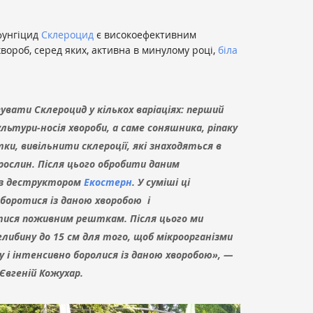
фунгіцид
Склероцид
є високоефективним
вороб, серед яких, активна в минулому році,
біла
вати Склероцид у кількох варіаціях: перший
льтури-носія хвороби, а саме соняшника, ріпаку
ки, вивільнити склероції, які знаходяться в
рослин. Після цього обробити даним
 з деструктором
Екостерн
. У суміші ці
боротися із даною хворобою і
ися поживним решткам. Після цього ми
либину до 15 см для того, щоб мікроорганізми
 і інтенсивно боролися із даною хворобою», —
Євгеній Кожухар.