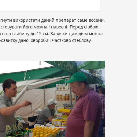
игнути використати даний препарат саме восени,
истовувати його можна і навесні. Перед сівбою
и в на глибину до 15 см. Завдяки цим діям можна
звитку даної хвороби і частково стеблову.