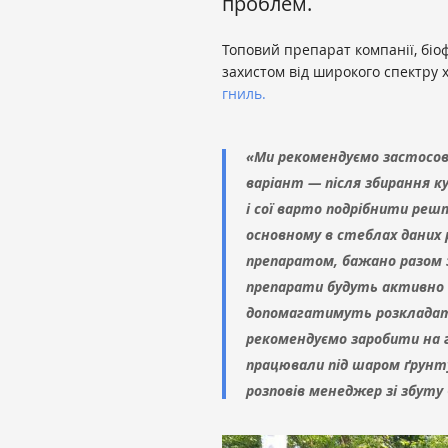
проблем.
Топовий препарат компанії, біо
захистом від широкого спектру х
гниль.
«Ми рекомендуємо застосову
варіант — після збирання ку
і сої варто подрібнити решт
основному в стеблах даних 
препаратом, бажано разом
препарати будуть активно 
допомагатимуть розкладат
рекомендуємо заробити на г
працювали під шаром ґрунту
розповів менеджер зі збуту 