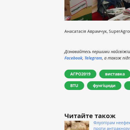
Анасатасія Аврамчук, SuperAgr
Дізнавайтесь першими найсвіжіші
Facebook
,
Telegram
, а також під
АГРО2019
виставка
BTU
фунгіциди
Читайте також
Флуопірам неефе
проти антракнозу