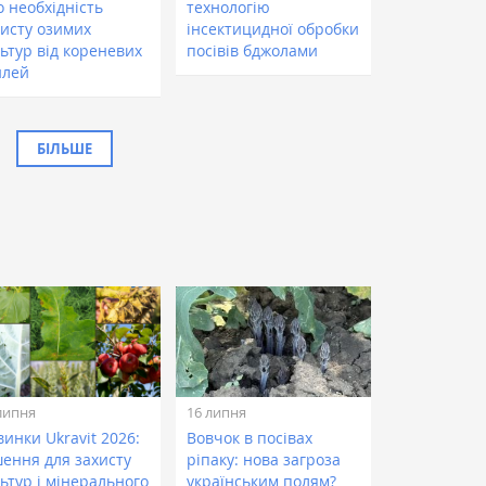
о необхідність
технологію
хисту озимих
інсектицидної обробки
ьтур від кореневих
посівів бджолами
илей
БІЛЬШЕ
липня
16 липня
инки Ukravit 2026:
Вовчок в посівах
шення для захисту
ріпаку: нова загроза
ьтур і мінерального
українським полям?