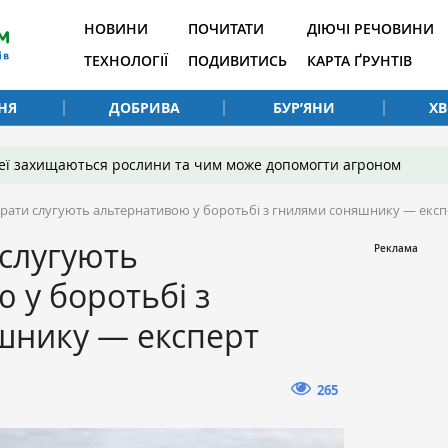
НОВИНИ
ПОЧИТАТИ
ДІЮЧІ РЕЧОВИНИ
ТЕХНОЛОГІЇ
ПОДИВИТИСЬ
КАРТА ҐРУНТІВ
НЯ
ДОБРИВА
БУР’ЯНИ
Х
 неї захищаються рослини та чим може допомогти агроном
рати слугують альтернативою у боротьбі з гнилями соняшнику — експ
слугують
 у боротьбі з
шнику — експерт
265