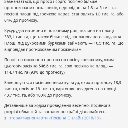
Зазначається, що просо і сорго посіяно більше
прогнозованих показників, відповідно на 1,8 та 5 тис. га,
посівні площі під гречкою наразі становлять 1,8 тис. га, або
64% до прогнозу.
Кукурудза на зерно в поточному році посіяна на площі
383,1 тис. га, що також більше від запланованого завдання.
Площі під цукровими буряками займають — 10,5 тис. га, що
відповідає прогнозованим показникам.
Повністю виконано прогноз по посіву соняшнику, яким
цьогоріч засіяно 546,6 тис. га, сою посіяно на площі —
114,7 тис. га (93% до прогнозу),
Завершується посів овочевих культур, яких з прогнозу 18,3
тис. га, посіяно 18 тис. га, картопля посаджена на площі
43,7 тис. га, або 100% до прогнозу.
Детальніше за ходом проведення весняної посівної в
розрізі областей та загалом по країні дізнавайтесь
з
інтерактивної карти «Посівна Онлайн 2018/19».