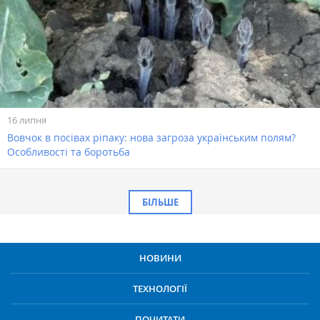
16 липня
Вовчок в посівах ріпаку: нова загроза українським полям?
Особливості та боротьба
БІЛЬШЕ
НОВИНИ
ТЕХНОЛОГІЇ
ПОЧИТАТИ