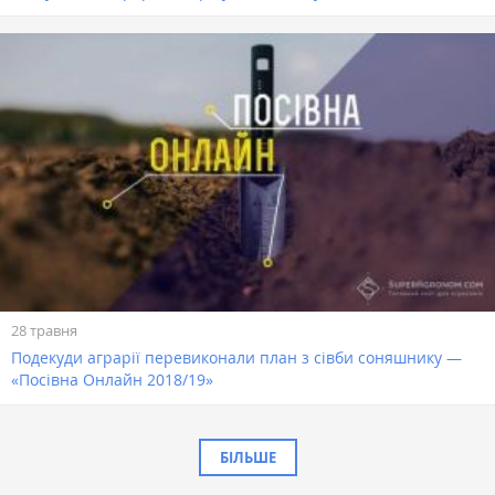
28 травня
Подекуди аграрії перевиконали план з сівби соняшнику —
«Посівна Онлайн 2018/19»
БІЛЬШЕ