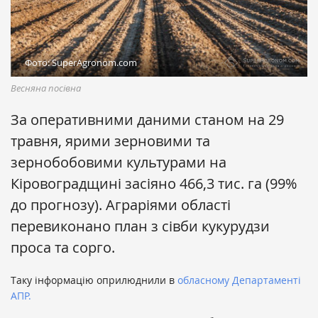
Фото: SuperAgronom.com
Весняна посівна
За оперативними даними станом на 29
травня, ярими зерновими та
зернобобовими культурами на
Кіровоградщині засіяно 466,3 тис. га (99%
до прогнозу). Аграріями області
перевиконано план з сівби кукурудзи
проса та сорго.
Таку інформацію оприлюднили в
обласному Департаменті
АПР.