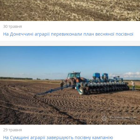
30 травня
На Донеччині аграрії перевиконали план весняної посівної
29 травня
На Сумщині аграрії завершують посівну кампанію