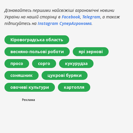
Дізнавайтесь першими найсвіжіші агрономічні новини
України на нашій сторінці в
Facebook
,
Telegram
, а також
підписуйтесь на
Instagram СуперАгронома
.
Кіровоградська область
весняно-польові роботи
ярі зернові
просо
сорго
кукурудза
соняшник
цукрові буряки
овочеві культури
картопля