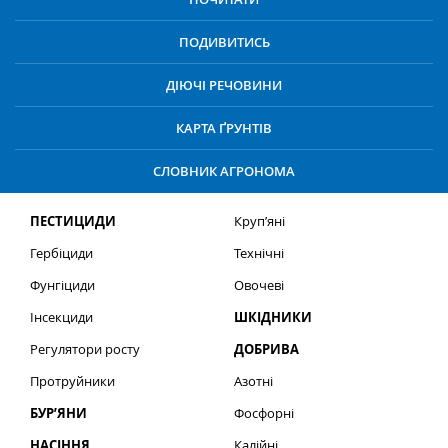
ПОДИВИТИСЬ
ДІЮЧІ РЕЧОВИНИ
КАРТА ҐРУНТІВ
СЛОВНИК АГРОНОМА
ПЕСТИЦИДИ
Круп’яні
Гербіциди
Технічні
Фунгіциди
Овочеві
Інсекциди
ШКІДНИКИ
Регулятори росту
ДОБРИВА
Протруйники
Азотні
БУР’ЯНИ
Фосфорні
НАСІННЯ
Калійні