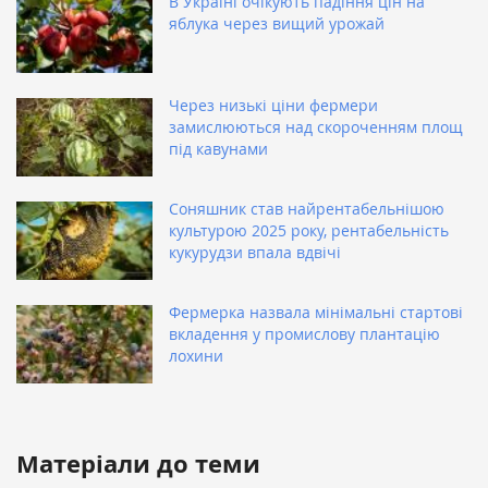
В Україні очікують падіння цін на
яблука через вищий урожай
Через низькі ціни фермери
замислюються над скороченням площ
під кавунами
Соняшник став найрентабельнішою
культурою 2025 року, рентабельність
кукурудзи впала вдвічі
Фермерка назвала мінімальні стартові
вкладення у промислову плантацію
лохини
Матеріали до теми