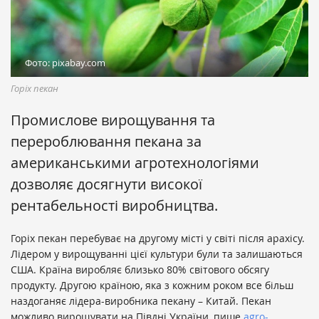
Фото: pixabay.com
Горіх пекан
Промислове вирощування та
перероблювання пекана за
американськими агротехнологіями
дозволяє досягнути високої
рентабельності виробництва.
Горіх пекан перебуває на другому місті у світі після арахісу.
Лідером у вирощуванні цієї культури були та залишаються
США. Країна виробляє близько 80% світового обсягу
продукту. Другою країною, яка з кожним роком все більш
наздоганяє лідера-виробника пекану – Китай. Пекан
можливо вирощувати на Півдні України, пише
agro-