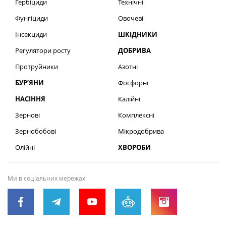
Гербіциди
Технічні
Фунгіциди
Овочеві
Інсекциди
ШКІДНИКИ
Регулятори росту
ДОБРИВА
Протруйники
Азотні
БУР’ЯНИ
Фосфорні
НАСІННЯ
Калійні
Зернові
Комплексні
Зернобобові
Мікродобрива
Олійні
ХВОРОБИ
Ми в соціальних мережах