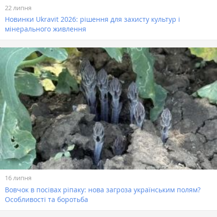
22 липня
Новинки Ukravit 2026: рішення для захисту культур і
мінерального живлення
16 липня
Вовчок в посівах ріпаку: нова загроза українським полям?
Особливості та боротьба