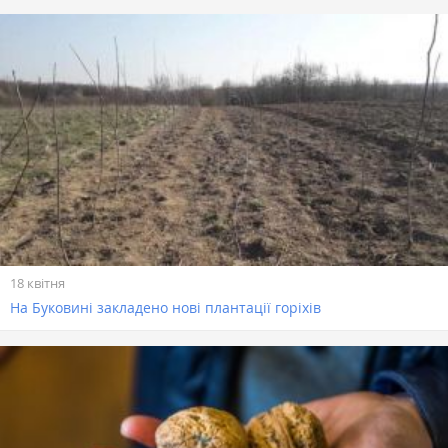
18 квітня
На Буковині закладено нові плантації горіхів