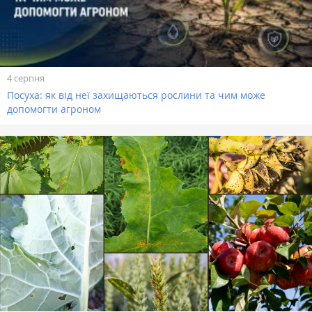
4 серпня
Посуха: як від неї захищаються рослини та чим може
допомогти агроном