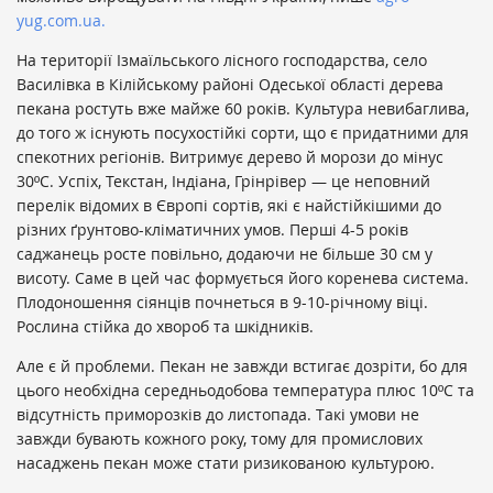
yug.com.ua.
На території Ізмаїльського лісного господарства, село
Василівка в Кілійському районі Одеської області дерева
пекана ростуть вже майже 60 років. Культура невибаглива,
до того ж існують посухостійкі сорти, що є придатними для
спекотних регіонів. Витримує дерево й морози до мінус
30ºС. Успіх, Текстан, Індіана, Грінрівер — це неповний
перелік відомих в Європі сортів, які є найстійкішими до
різних ґрунтово-кліматичних умов. Перші 4-5 років
саджанець росте повільно, додаючи не більше 30 см у
висоту. Саме в цей час формується його коренева система.
Плодоношення сіянців почнеться в 9-10-річному віці.
Рослина стійка до хвороб та шкідників.
Але є й проблеми. Пекан не завжди встигає дозріти, бо для
цього необхідна середньодобова температура плюс 10ºС та
відсутність приморозків до листопада. Такі умови не
завжди бувають кожного року, тому для промислових
насаджень пекан може стати ризикованою культурою.