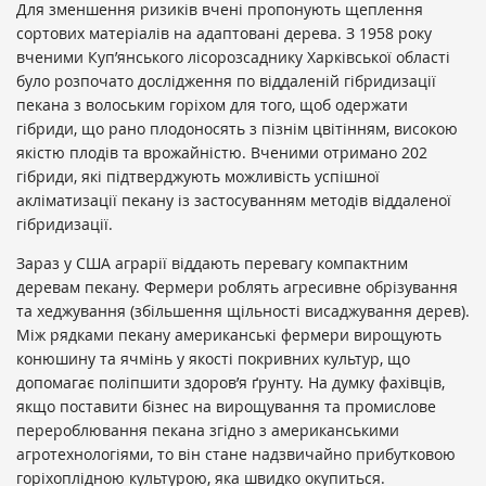
Для зменшення ризиків вчені пропонують щеплення
сортових матеріалів на адаптовані дерева. З 1958 року
вченими Куп’янського лісорозсаднику Харківської області
було розпочато дослідження по віддаленій гібридизації
пекана з волоським горіхом для того, щоб одержати
гібриди, що рано плодоносять з пізнім цвітінням, високою
якістю плодів та врожайністю. Вченими отримано 202
гібриди, які підтверджують можливість успішної
акліматизації пекану із застосуванням методів віддаленої
гібридизації.
Зараз у США аграрії віддають перевагу компактним
деревам пекану. Фермери роблять агресивне обрізування
та хеджування (збільшення щільності висаджування дерев).
Між рядками пекану американські фермери вирощують
конюшину та ячмінь у якості покривних культур, що
допомагає поліпшити здоров’я ґрунту. На думку фахівців,
якщо поставити бізнес на вирощування та промислове
перероблювання пекана згідно з американськими
агротехнологіями, то він стане надзвичайно прибутковою
горіхоплідною культурою, яка швидко окупиться.