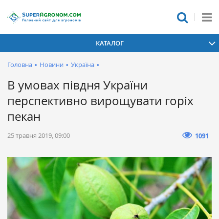
КАТАЛОГ
Головна
•
Новини
•
Україна
•
В умовах півдня України
перспективно вирощувати горіх
пекан
25 травня 2019, 09:00
1091