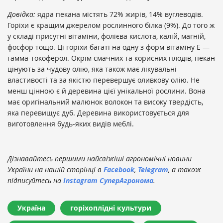
Довідка:
ядра пекана містять 72% жирів, 14% вуглеводів.
Горіхи є кращим джерелом рослинного білка (9%). До того ж
у складі присутні вітаміни, фолієва кислота, калій, магній,
фосфор тощо. Ці горіхи багаті на одну з форм вітаміну Е —
гамма-токоферол. Окрім смачних та корисних плодів, пекан
цінують за чудову олію, яка також має лікувальні
властивості та за якістю перевершує оливкову олію. Не
менш цінною є й деревина цієї унікальної рослини. Вона
має оригінальний малюнок волокон та високу твердість,
яка перевищує дуб. Деревина використовується для
виготовлення будь-яких видів меблі.
Дізнавайтесь першими найсвіжіші агрономічні новини
України на нашій сторінці в
Facebook
,
Telegram
, а також
підписуйтесь на
Instagram СуперАгронома
.
Україна
горіхоплідні культури