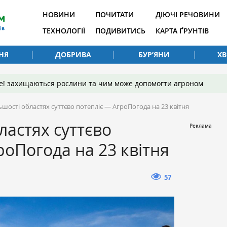
НОВИНИ
ПОЧИТАТИ
ДІЮЧІ РЕЧОВИНИ
ТЕХНОЛОГІЇ
ПОДИВИТИСЬ
КАРТА ҐРУНТІВ
НЯ
ДОБРИВА
БУР’ЯНИ
Х
 неї захищаються рослини та чим може допомогти агроном
ьшості областях суттєво потепліє — АгроПогода на 23 квітня
ластях суттєво
роПогода на 23 квітня
57