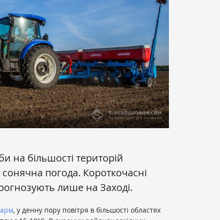
би на більшості територій
 сонячна погода. Короткочасні
прогнозують лише на Заході.
Фарм
, у денну пору повітря в більшості областях