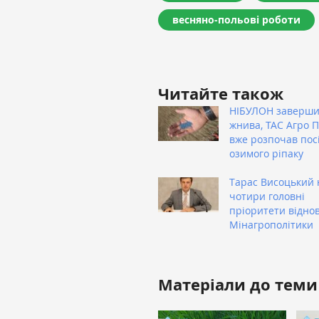
весняно-польові роботи
Читайте також
НІБУЛОН заверш
жнива, ТАС Агро 
вже розпочав пос
озимого ріпаку
Тарас Висоцький 
чотири головні
пріоритети відно
Мінагрополітики
Матеріали до теми