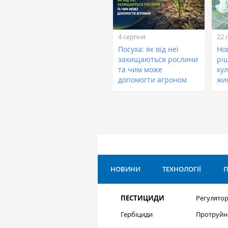
4 серпня
22 
Посуха: як від неї
Нов
захищаються рослини
рі
та чим може
кул
допомогти агроном
жи
НОВИНИ
ТЕХНОЛОГІЇ
П
ПЕСТИЦИДИ
Регулятор
Гербіциди
Протруйн