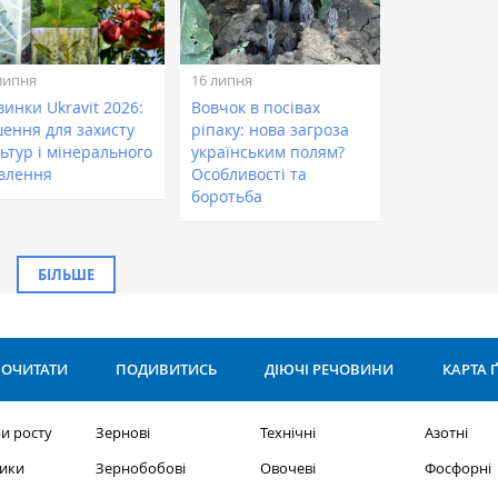
липня
16 липня
инки Ukravit 2026:
Вовчок в посівах
шення для захисту
ріпаку: нова загроза
ьтур і мінерального
українським полям?
влення
Особливості та
боротьба
БІЛЬШЕ
ОЧИТАТИ
ПОДИВИТИСЬ
ДІЮЧІ РЕЧОВИНИ
КАРТА 
и росту
Зернові
Технічні
Азотні
ики
Зернобобові
Овочеві
Фосфорні