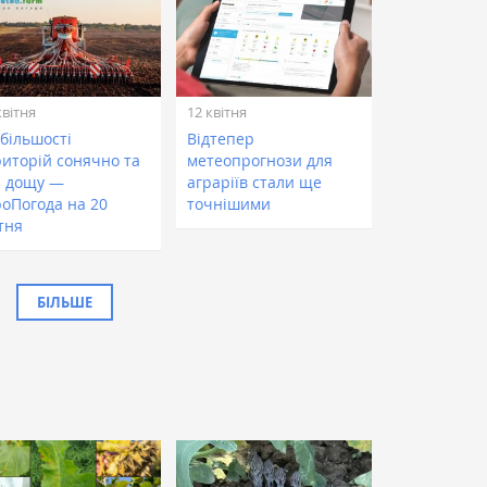
квітня
12 квітня
 більшості
Відтепер
риторій сонячно та
метеопрогнози для
з дощу —
аграріїв стали ще
роПогода на 20
точнішими
тня
БІЛЬШЕ