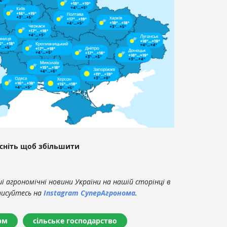
сніть щоб збільшити
 агрономічні новини України на нашій сторінці в
писуйтесь на
Instagram СуперАгронома
.
рм
сільське господарство