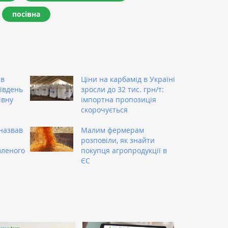
посівна
ив
Ціни на карбамід в Україні
Південь
зросли до 32 тис. грн/т:
івну
імпортна пропозиція
скорочується
назвав
Малим фермерам
розповіли, як знайти
вленого
покупця агропродукції в
ЄС