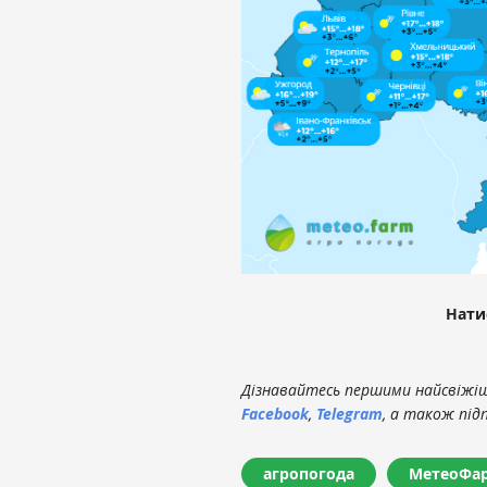
Нати
Дізнавайтесь першими найсвіжіші
Facebook
,
Telegram
, а також під
агропогода
МетеоФа