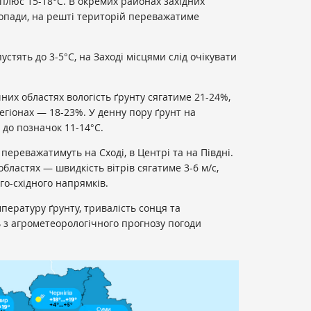
 плюс 15-18°С. В окремих районах західних
 опади, на решті територій переважатиме
стять до 3-5°С, на Заході місцями слід очікувати
чних областях вологість ґрунту сягатиме 21-24%,
регіонах — 18-23%. У денну пору ґрунт на
 до позначок 11-14°С.
 переважатимуть на Сході, в Центрі та на Півдні.
областях — швидкість вітрів сягатиме 3-6 м/с,
го-східного напрямків.
пературу ґрунту, тривалість сонця та
ь з агрометеорологічного прогнозу погоди