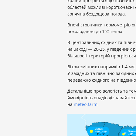
країни прогріється до позначок
областей можливі короткочасні
сонячна бездощова погода.
Вночі стовпчики термометрів опу
похолодання до 1°С тепла.
В центральних, східних та півні
на Заході — 20-25, у південних 
більшості територій прогріється
Вітри змінних напрямків 1-4 м/с
У західних та північно-західних 
переважно східного на південно
Детальніше про вологість та тем
ймовірність опадів дізнавайтес
на
meteo.farm.