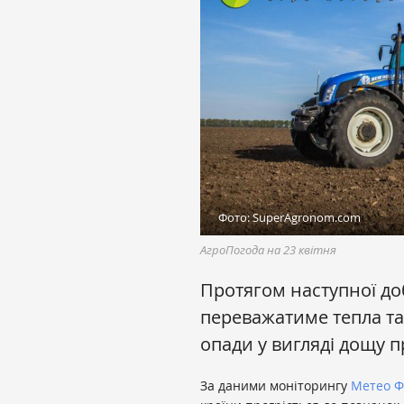
Фото: SuperAgronom.com
АгроПогода на 23 квітня
Протягом наступної до
переважатиме тепла та
опади у вигляді дощу 
За даними моніторингу
Метео 