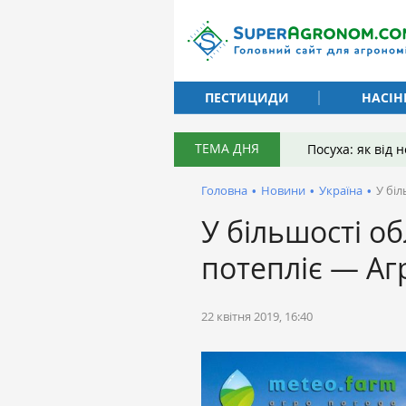
ПЕСТИЦИДИ
НАСІН
ТЕМА ДНЯ
Посуха: як від
Головна
•
Новини
•
Україна
•
У біл
У більшості об
потепліє — Аг
22 квітня 2019, 16:40