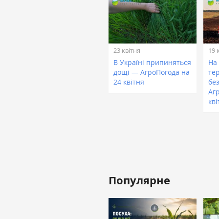
23 квітня
19 
В Україні припиняться
На
дощі — АгроПогода на
те
24 квітня
бе
Аг
кві
Популярне