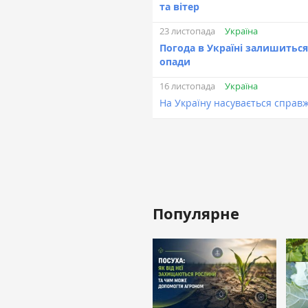
та вітер
Україна
23 листопада
Погода в Україні залишиться
опади
Україна
16 листопада
На Україну насувається справж
Популярне