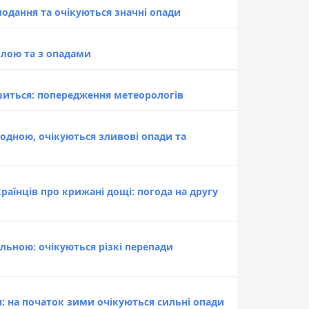
лодання та очікуються значні опади
плою та з опадами
ршиться: попередження метеорологів
лодною, очікуються зливові опади та
аїнців про крижані дощі: погода на другу
ільною: очікуються різкі перепади
я: на початок зими очікуються сильні опади