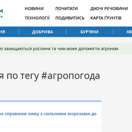
НОВИНИ
ПОЧИТАТИ
ДІЮЧІ РЕЧОВИНИ
ТЕХНОЛОГІЇ
ПОДИВИТИСЬ
КАРТА ҐРУНТІВ
НЯ
ДОБРИВА
БУР’ЯНИ
Х
 неї захищаються рослини та чим може допомогти агроном
я по тегу #агропогода
о справжню зиму з сильними морозами до