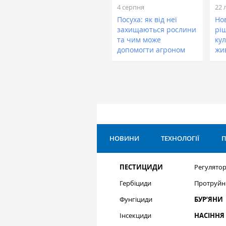
4 серпня
22 
Посуха: як від неї
Нов
захищаються рослини
рі
та чим може
кул
допомогти агроном
жи
НОВИНИ
ТЕХНОЛОГІЇ
П
ПЕСТИЦИДИ
Регулятор
Гербіциди
Протруйн
Фунгіциди
БУР’ЯНИ
Інсекциди
НАСІННЯ