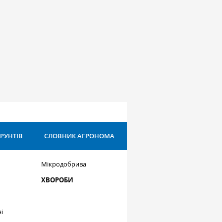
ҐРУНТІВ
СЛОВНИК АГРОНОМА
Мікродобрива
ХВОРОБИ
і