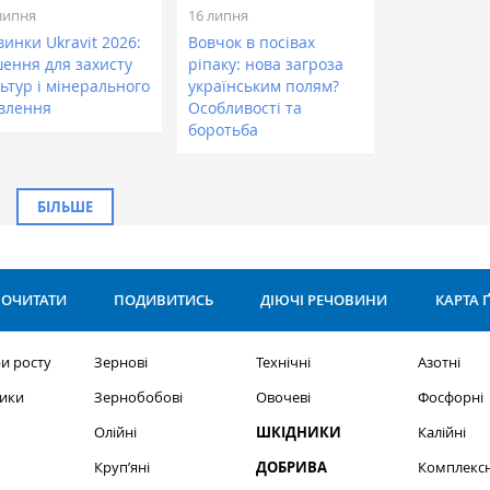
липня
16 липня
инки Ukravit 2026:
Вовчок в посівах
шення для захисту
ріпаку: нова загроза
ьтур і мінерального
українським полям?
влення
Особливості та
боротьба
БІЛЬШЕ
ОЧИТАТИ
ПОДИВИТИСЬ
ДІЮЧІ РЕЧОВИНИ
КАРТА 
и росту
Зернові
Технічні
Азотні
ики
Зернобобові
Овочеві
Фосфорні
Олійні
ШКІДНИКИ
Калійні
Круп’яні
ДОБРИВА
Комплексн