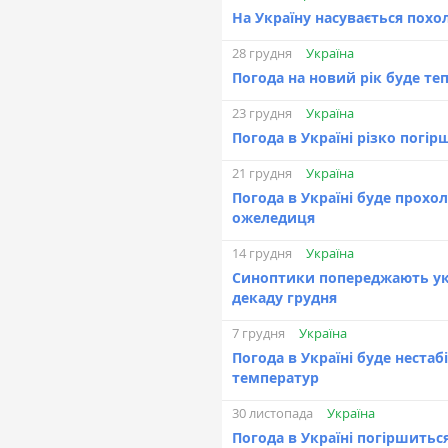
На Україну насувається похо
Україна
28 грудня
Погода на новий рік буде те
Україна
23 грудня
Погода в Україні різко погі
Україна
21 грудня
Погода в Україні буде прохо
ожеледиця
Україна
14 грудня
Синоптики попереджають укр
декаду грудня
Україна
7 грудня
Погода в Україні буде нестаб
температур
Україна
30 листопада
Погода в Україні погіршитьс