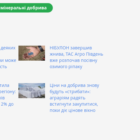
мінеральні добрива
 деяких
НІБУЛОН завершив
жнива, ТАС Агро Південь
ни може
вже розпочав посівну
сть
озимого ріпаку
тила
Ціни на добрива знову
регіону:
будуть «стрибати»:
ів
аграріям радять
12% до
встигнути закупитися,
поки діє цінове вікно