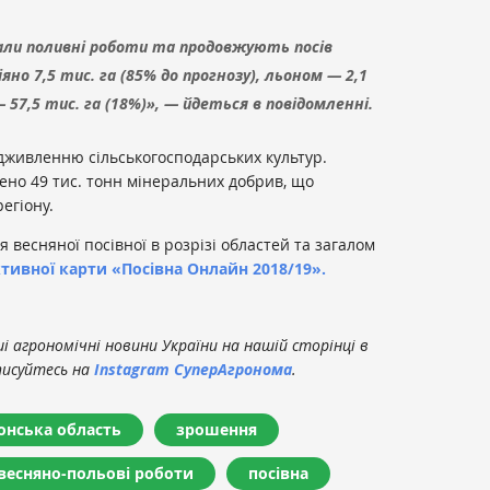
чали поливні роботи та продовжують посів
іяно 7,5 тис. га (85% до прогнозу), льоном — 2,1
 57,5 тис. га (18%)», — йдеться в повідомленні.
дживленню сільськогосподарських культур.
ено 49 тис. тонн мінеральних добрив, що
егіону.
 весняної посівної в розрізі областей та загалом
ктивної карти «Посівна Онлайн 2018/19».
 агрономічні новини України на нашій сторінці в
писуйтесь на
Instagram СуперАгронома
.
онська область
зрошення
весняно-польові роботи
посівна