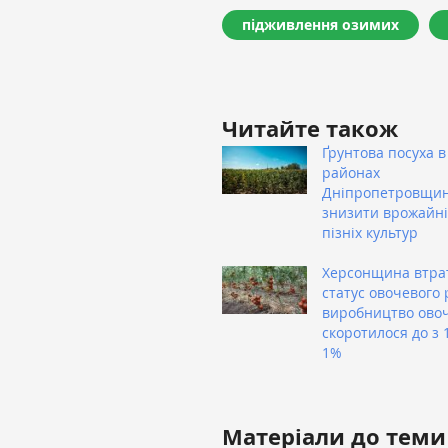
підживлення озимих
Читайте також
Ґрунтова посуха в
районах
Дніпропетровщи
знизити врожайні
пізніх культур
Херсонщина втра
статус овочевого 
виробництво овоч
скоротилося до з 
1%
Матеріали до теми