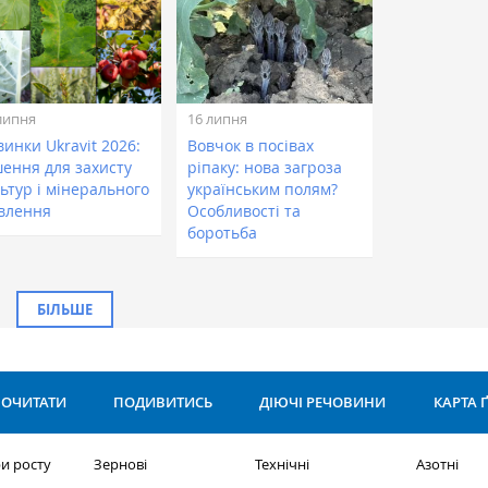
липня
16 липня
инки Ukravit 2026:
Вовчок в посівах
шення для захисту
ріпаку: нова загроза
ьтур і мінерального
українським полям?
влення
Особливості та
боротьба
БІЛЬШЕ
ОЧИТАТИ
ПОДИВИТИСЬ
ДІЮЧІ РЕЧОВИНИ
КАРТА 
и росту
Зернові
Технічні
Азотні