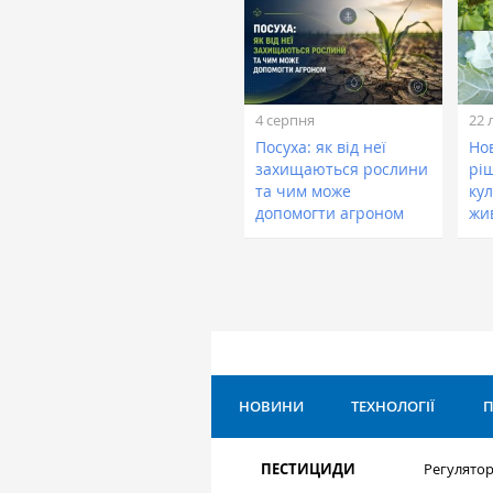
4 серпня
22 
Посуха: як від неї
Нов
захищаються рослини
рі
та чим може
кул
допомогти агроном
жи
НОВИНИ
ТЕХНОЛОГІЇ
П
ПЕСТИЦИДИ
Регулятор