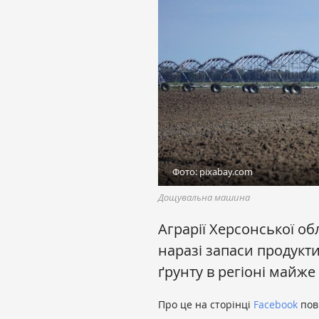
Фото: pixabay.com
Дощувальна машина
Аграрії Херсонської об
наразі запаси продукт
ґрунту в регіоні майже 
Про це на сторінці
Facebook
пов