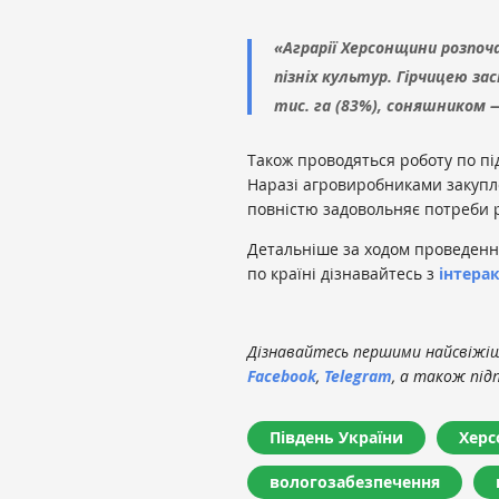
«Аграрії Херсонщини розпо
пізніх культур. Гірчицею зас
тис. га (83%), соняшником —
Також проводяться роботу по пі
Наразі агровиробниками закупл
повністю задовольняє потреби р
Детальніше за ходом проведення
по країні дізнавайтесь з
інтера
Дізнавайтесь першими найсвіжіші
Facebook
,
Telegram
, а також під
Південь України
Херс
вологозабезпечення