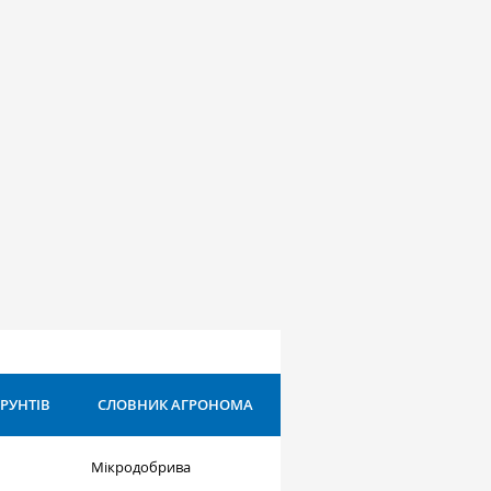
ҐРУНТІВ
СЛОВНИК АГРОНОМА
Мікродобрива