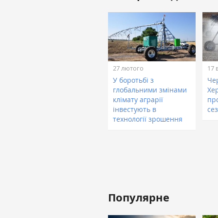
27 лютого
17 
У боротьбі з
Че
глобальними змінами
Хе
клімату аграрії
пр
інвестують в
се
технології зрошення
Популярне