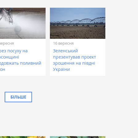
вересня
16 вересня
рез посуху на
Зеленський
рсонщині
презентував проект
одовжать поливний
зрошення на півдні
зон
України
БІЛЬШЕ