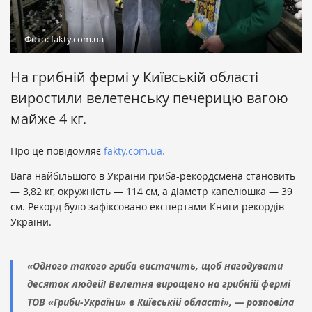
Фото: fakty.com.ua
На грибній фермі у Київській області
виростили велетенську печерицю вагою
майже 4 кг.
Про це повідомляє
fakty.com.ua.
Вага найбільшого в України гриба-рекордсмена становить
— 3,82 кг, окружність — 114 см, а діаметр капелюшка — 39
см. Рекорд було зафіксовано експертами Книги рекордів
України.
«Одного такого гриба вистачить, щоб нагодувати
десяток людей! Велетня вирощено на грибній фермі
ТОВ «Гриби-України» в Київській області», — розповіла