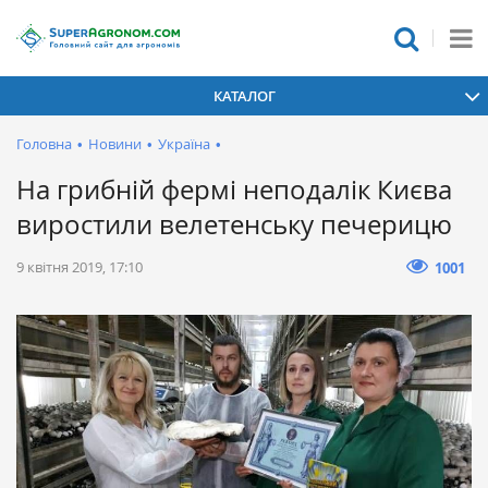
КАТАЛОГ
Головна
•
Новини
•
Україна
•
На грибній фермі неподалік Києва
виростили велетенську печерицю
9 квітня 2019, 17:10
1001