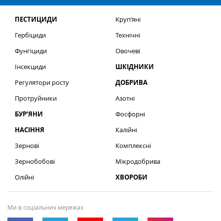
ПЕСТИЦИДИ
Круп’яні
Гербіциди
Технічні
Фунгіциди
Овочеві
Інсекциди
ШКІДНИКИ
Регулятори росту
ДОБРИВА
Протруйники
Азотні
БУР’ЯНИ
Фосфорні
НАСІННЯ
Калійні
Зернові
Комплексні
Зернобобові
Мікродобрива
Олійні
ХВОРОБИ
Ми в соціальних мережах