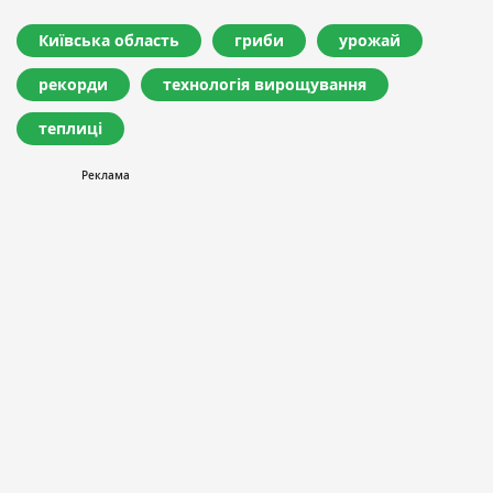
Київська область
гриби
урожай
рекорди
технологія вирощування
теплиці