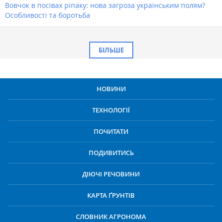
Вовчок в посівах ріпаку: нова загроза українським полям?
Особливості та боротьба
БІЛЬШЕ
НОВИНИ
ТЕХНОЛОГІЇ
ПОЧИТАТИ
ПОДИВИТИСЬ
ДІЮЧІ РЕЧОВИНИ
КАРТА ҐРУНТІВ
СЛОВНИК АГРОНОМА