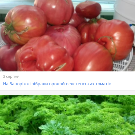
3 серпня
На Запоріжжі зібрали врожай велетенських томатів