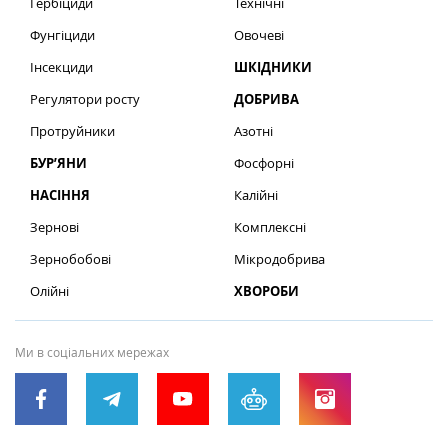
Гербіциди
Технічні
Фунгіциди
Овочеві
Інсекциди
ШКІДНИКИ
Регулятори росту
ДОБРИВА
Протруйники
Азотні
БУР’ЯНИ
Фосфорні
НАСІННЯ
Калійні
Зернові
Комплексні
Зернобобові
Мікродобрива
Олійні
ХВОРОБИ
Ми в соціальних мережах