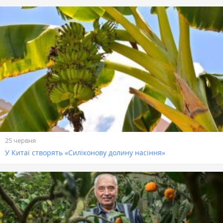
25 червня
У Китаї створять «Силіконову долину насіння»