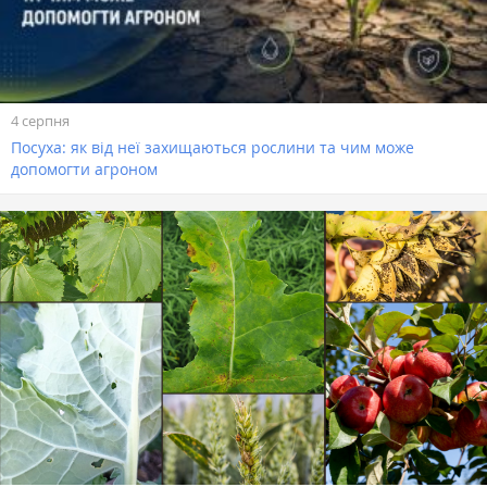
4 серпня
Посуха: як від неї захищаються рослини та чим може
допомогти агроном