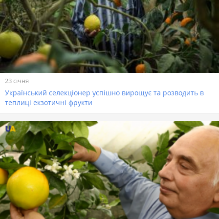
23 січня
Український селекціонер успішно вирощує та розводить в
теплиці екзотичні фрукти