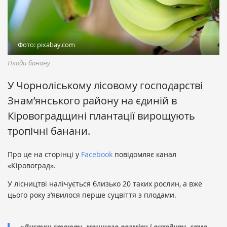
Фото: pixabay.com
Плоди банану
У Чорноліському лісовому господарстві
Знaм’янського району на єдиній в
Кіровоградщині плантації вирощують
тропічні банани.
Про це на сторінці у
Facebook
повідомляє канал
«Кіровоград».
У лісництві налічується близько 20 таких рослин, a вже
цього року з’явилося перше суцвіття з плодами.
«Листки стають меншого розміру і виходить саме