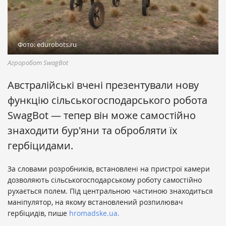
Фото: edurobots.ru
Агроробот SwagBot
Австралійські вчені презентували нову
функцію сільськогосподарського робота
SwagBot — тепер він може самостійно
знаходити бур'яни та обробляти їх
гербіцидами.
За словами розробників, встановлені на пристрої камери
дозволяють сільськогосподарському роботу самостійно
рухається полем. Під центральною частиною знаходиться
маніпулятор, на якому встановлений розпилювач
гербіцидів, пише
hromadske.ua.