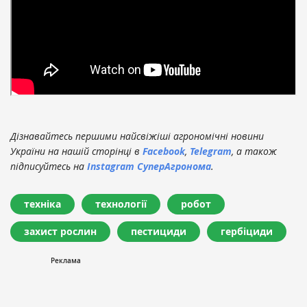
Дізнавайтесь першими найсвіжіші агрономічні новини
України на нашій сторінці в
Facebook
,
Telegram
, а також
підписуйтесь на
Instagram СуперАгронома
.
техніка
технології
робот
захист рослин
пестициди
гербіциди