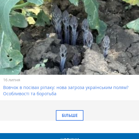
16 липня
Вовчок в посівах ріпаку: нова загроза українським полям?
Особливості та боротьба
БІЛЬШЕ