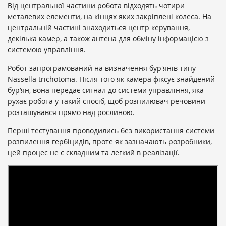
Від центральної частини робота відходять чотири
металевих елементи, на кінцях яких закріплені колеса. На
центральній частині знаходиться центр керування,
декілька камер, а також антена для обміну інформацією з
системою управління.
Робот запрограмований на визначення бур'янів типу
Nassella trichotoma. Після того як камера фіксує знайдений
бур’ян, вона передає сигнал до системи управління, яка
рухає робота у такий спосіб, щоб розпилювач речовини
розташувався прямо над рослиною.
Перші тестування проводились без використання системи
розпилення гербіцидів, проте як зазначають розробники,
цей процес не є складним та легкий в реалізації.