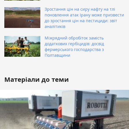
Зростання цін на сиру нафту на тлі
поновлення атак Ірану може призвести
до зростання цін на пестициди: звіт
аналітиків
Міжрядний обробіток замість
додаткових гербіцидів: досвід
фермерського господарства з
Полтавщини
Матеріали до теми