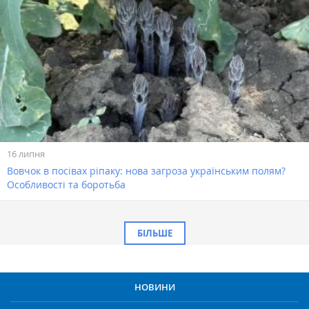
16 липня
Вовчок в посівах ріпаку: нова загроза українським полям?
Особливості та боротьба
БІЛЬШЕ
НОВИНИ