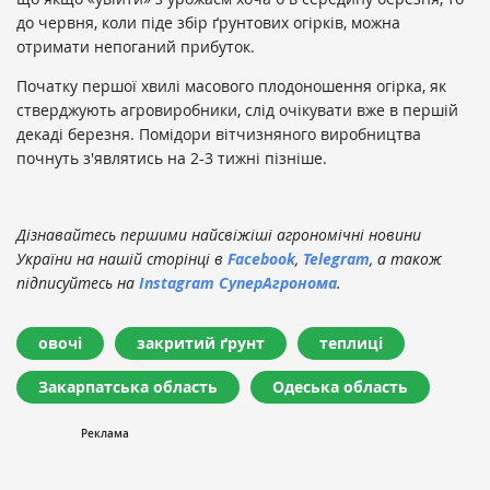
до червня, коли піде збір ґрунтових огірків, можна
отримати непоганий прибуток.
Початку першої хвилі масового плодоношення огірка, як
стверджують агровиробники, слід очікувати вже в першій
декаді березня. Помідори вітчизняного виробництва
почнуть з'являтись на 2-3 тижні пізніше.
Дізнавайтесь першими найсвіжіші агрономічні новини
України на нашій сторінці в
Facebook
,
Telegram
, а також
підписуйтесь на
Instagram СуперАгронома
.
овочі
закритий ґрунт
теплиці
Закарпатська область
Одеська область