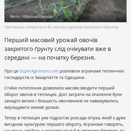
Фото: 100porad.com.ua/
Овочівники готуються до першого урожаю весняного обороту
Перший масовий урожай овочів
закритого ґрунту слід очікувати вже в
середині — на початку березня.
Про це
SuperAgronom.com
розповіли агрономи тепличних
господарств із Закарпаття та Одещини.
Стійке потепління дозволило масово вводити перший
оборот овочів в теплицях. Досі затрати на опалення були
занадто великі і більшість овочівників не наважувались
вирощувати зимові урожаї.
Тепер в теплицях уже підростає розсада огірка, який є дуже
вигідною культурою першого обороту. Агрономи говорять,
що якщо «увійти» з урожаєм хоча б в середину березня, то