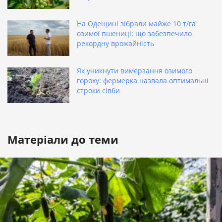
На Одещині зібрали майже 10 т/га
озимої пшениці: що забезпечило
рекордну врожайність
Як уникнути вимерзання озимого
гороху: фермерка назвала оптимальні
строки сівби
Матеріали до теми