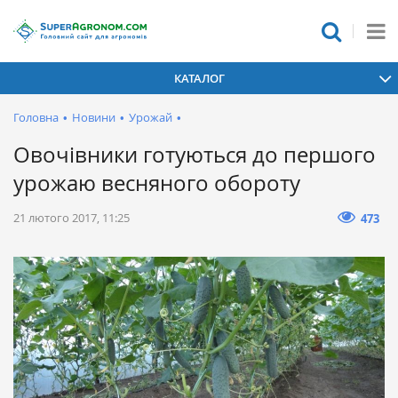
КАТАЛОГ
Головна
•
Новини
•
Урожай
•
Овочівники готуються до першого
урожаю весняного обороту
21 лютого 2017, 11:25
473