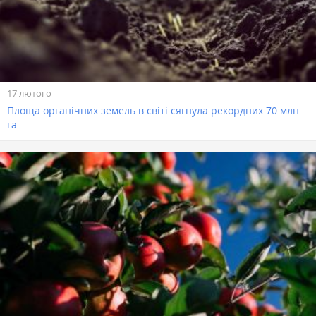
17 лютого
Площа органічних земель в світі сягнула рекордних 70 млн
га