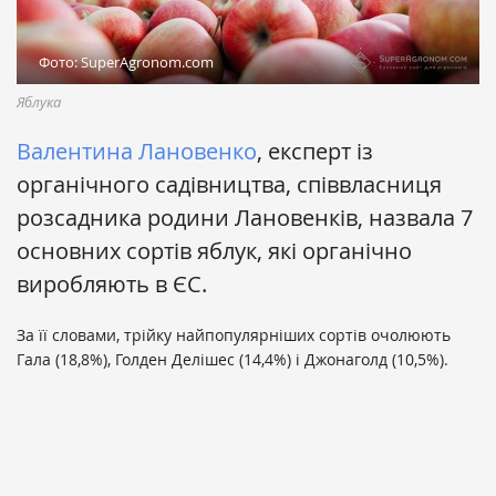
Фото: SuperAgronom.com
Яблука
Валентина Лановенко
, експерт із
органічного садівництва, співвласниця
розсадника родини Лановенків, назвала 7
основних сортів яблук, які органічно
виробляють в ЄС.
За її словами, трійку найпопулярніших сортів очолюють
Гала (18,8%), Голден Делішес (14,4%) і Джонаголд (10,5%).