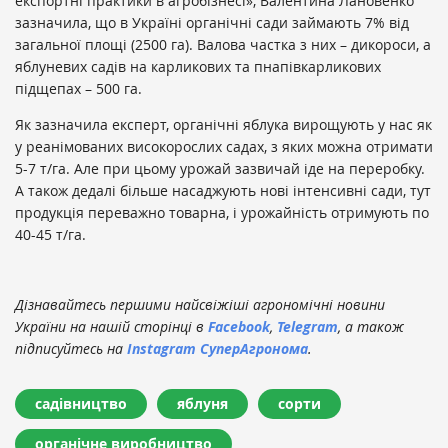
експортні практики в агробізнесі», Валентина Лановенко
зазначила, що в Україні органічні сади займають 7% від
загальної площі (2500 га). Валова частка з них – дикороси, а
яблуневих садів на карликових та пнапівкарликових
підщепах – 500 га.
Як зазначила експерт, органічні яблука вирощують у нас як
у реанімованих високорослих садах, з яких можна отримати
5-7 т/га. Але при цьому урожай зазвичай іде на переробку.
А також дедалі більше насаджують нові інтенсивні сади, тут
продукція переважно товарна, і урожайність отримують по
40-45 т/га.
Дізнавайтесь першими найсвіжіші агрономічні новини
України на нашій сторінці в
Facebook
,
Telegram
, а також
підписуйтесь на
Instagram СуперАгронома
.
садівництво
яблуня
сорти
органічне виробництво