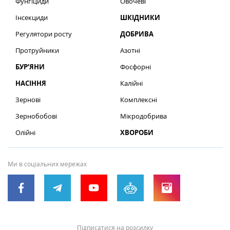
Фунгіциди
Овочеві
Інсекциди
ШКІДНИКИ
Регулятори росту
ДОБРИВА
Протруйники
Азотні
БУР’ЯНИ
Фосфорні
НАСІННЯ
Калійні
Зернові
Комплексні
Зернобобові
Мікродобрива
Олійні
ХВОРОБИ
Ми в соціальних мережах
Підписатися на розсилку