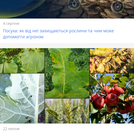
4 серпня
Посуха: як від неї захищаються рослини та чим може
допомогти агроном
22 липня