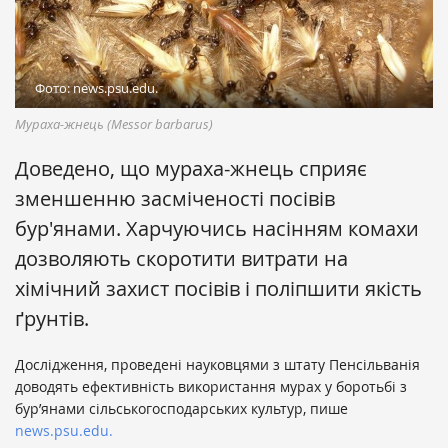
Фото: news.psu.edu.
Мураха-жнець (Messor barbarus)
Доведено, що мураха-жнець сприяє
зменшенню засміченості посівів
бур'янами. Харчуючись насінням комахи
дозволяють скоротити витрати на
хімічний захист посівів і поліпшити якість
ґрунтів.
Дослідження, проведені науковцями з штату Пенсільванія
доводять ефективність використання мурах у боротьбі з
бур’янами сільськогосподарських культур, пише
news.psu.edu.