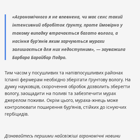
«Агрономічного я не впевнена, чи має сенс такий
інтенсивний обробіток ґрунту, проте ймовірно у
такому випадку втрачається багато вологи, а
насіння бур’янів яким харчуються мурахи
залишається для них недоступним», — зауважила
Барбара Барайбар Падро.
Тим часом у посушливих та напівпосушливих районах
Іспанії фермерам необхідно зберігати ґрунтову вологу. На
думку науковців, скорочення обробок дозволить зберегти
вологу, заощадити на поливі та забезпечити мурах
джерелом поживи. Окрім цього, мураха-жнець може
контролювати поширення бур’янів, стійких до існуючих
гербіцидів.
Дізнавайтесь першими найсвіжіші агрономічні новини