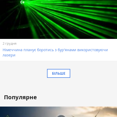
2 грудня
Німеччина планує боротись з бур'янами використовуючи
лазери
БІЛЬШЕ
Популярне