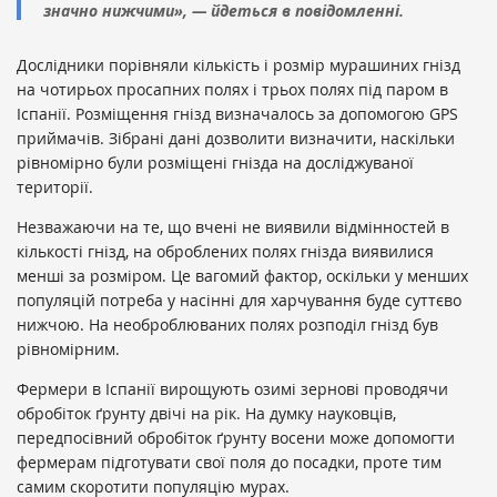
значно нижчими», — йдеться в повідомленні.
Дослідники порівняли кількість і розмір мурашиних гнізд
на чотирьох просапних полях і трьох полях під паром в
Іспанії. Розміщення гнізд визначалось за допомогою GPS
приймачів. Зібрані дані дозволити визначити, наскільки
рівномірно були розміщені гнізда на досліджуваної
території.
Незважаючи на те, що вчені не виявили відмінностей в
кількості гнізд, на оброблених полях гнізда виявилися
менші за розміром. Це вагомий фактор, оскільки у менших
популяцій потреба у насінні для харчування буде суттєво
нижчою. На необроблюваних полях розподіл гнізд був
рівномірним.
Фермери в Іспанії вирощують озимі зернові проводячи
обробіток ґрунту двічі на рік. На думку науковців,
передпосівний обробіток ґрунту восени може допомогти
фермерам підготувати свої поля до посадки, проте тим
самим скоротити популяцію мурах.