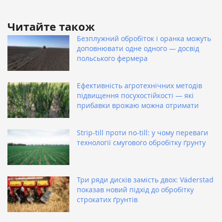
Читайте також
Безплужний обробіток і оранка можуть
доповнювати одне одного — досвід
польського фермера
Ефективність агротехнічних методів
підвищення посухостійкості — які
прибавки врожаю можна отримати
Strip-till проти no-till: у чому переваги
технології смугового обробітку ґрунту
Три ряди дисків замість двох: Väderstad
показав новий підхід до обробітку
строкатих ґрунтів