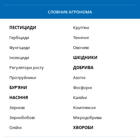
СЛОВНИК АГРОНОМА
ПЕСТИЦИДИ
Круп’яні
Гербіциди
Технічні
Фунгіциди
Овочеві
Інсекциди
ШКІДНИКИ
Регулятори росту
ДОБРИВА
Протруйники
Азотні
БУР’ЯНИ
Фосфорні
НАСІННЯ
Калійні
Зернові
Комплексні
Зернобобові
Мікродобрива
Олійні
ХВОРОБИ