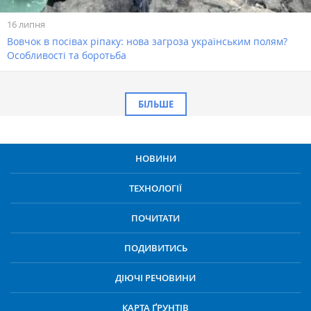
16 липня
Вовчок в посівах ріпаку: нова загроза українським полям?
Особливості та боротьба
БІЛЬШЕ
НОВИНИ
ТЕХНОЛОГІЇ
ПОЧИТАТИ
ПОДИВИТИСЬ
ДІЮЧІ РЕЧОВИНИ
КАРТА ҐРУНТІВ