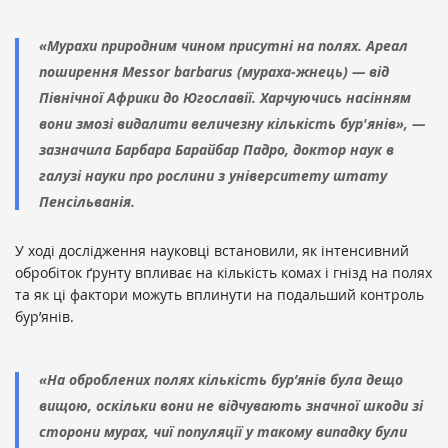
«Мурахи природним чином присутні на полях. Ареал
поширення Messor barbarus (мураха-жнець) — від
Північної Африки до Югославії. Харчуючись насінням
вони змозі видалити величезну кількість бур'янів», —
зазначила Барбара Барайбар Падро, доктор наук в
галузі науки про рослини з університету штату
Пенсільванія.
У ході дослідження науковці встановили, як інтенсивний
обробіток ґрунту впливає на кількість комах і гнізд на полях
та як ці фактори можуть вплинути на подальший контроль
бур’янів.
«На оброблених полях кількість бур’янів була дещо
вищою, оскільки вони не відчувають значної шкоди зі
сторони мурах, чиї популяції у такому випадку були