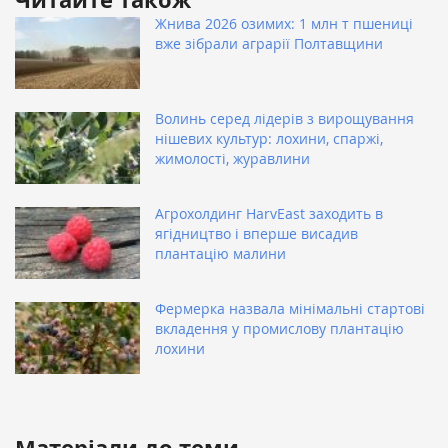
Жнива 2026 озимих: 1 млн т пшениці
вже зібрали аграрії Полтавщини
Волинь серед лідерів з вирощування
нішевих культур: лохини, спаржі,
жимолості, журавлини
Агрохолдинг HarvEast заходить в
ягідництво і вперше висадив
плантацію малини
Фермерка назвала мінімальні стартові
вкладення у промислову плантацію
лохини
Матеріали до теми