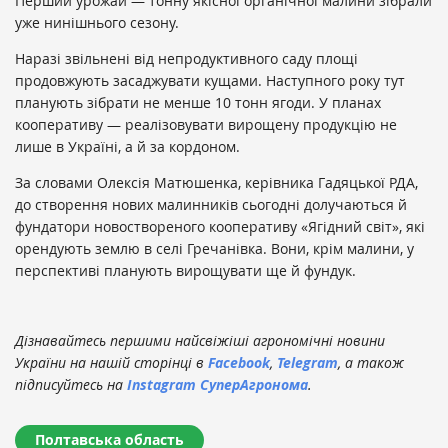
Перший урожай — тонну якісної органічної малини зібрали
уже нинішнього сезону.
Наразі звільнені від непродуктивного саду площі
продовжують засаджувати кущами. Наступного року тут
планують зібрати не менше 10 тонн ягоди. У планах
кооперативу — реалізовувати вирощену продукцію не
лише в Україні, а й за кордоном.
За словами Олексія Матюшенка, керівника Гадяцької РДА,
до створення нових малинників сьогодні долучаються й
фундатори новоствореного кооперативу «Ягідний світ», які
орендують землю в селі Гречанівка. Вони, крім малини, у
перспективі планують вирощувати ще й фундук.
Дізнавайтесь першими найсвіжіші агрономічні новини
України на нашій сторінці в
Facebook
,
Telegram
, а також
підписуйтесь на
Instagram СуперАгронома
.
Полтавська область