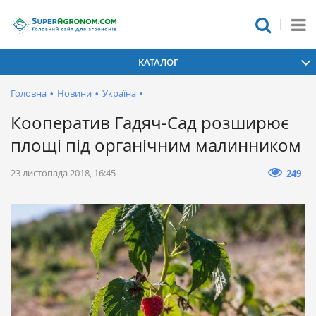
КАТАЛОГ
Головна
•
Новини
•
Україна
•
Кооператив Гадяч-Сад розширює
площі під органічним малинником
23 листопада 2018, 16:45
249