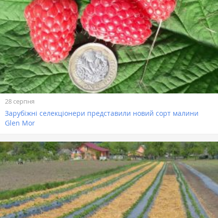
28 серпня
Зарубіжні селекціонери представили новий сорт малини
Glen Mor