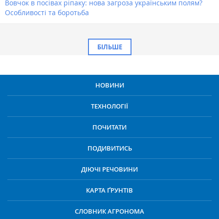
Вовчок в посівах ріпаку: нова загроза українським полям?
Особливості та боротьба
БІЛЬШЕ
НОВИНИ
ТЕХНОЛОГІЇ
ПОЧИТАТИ
ПОДИВИТИСЬ
ДІЮЧІ РЕЧОВИНИ
КАРТА ҐРУНТІВ
СЛОВНИК АГРОНОМА