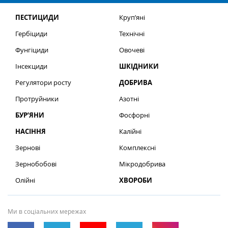
ПЕСТИЦИДИ
Круп’яні
Гербіциди
Технічні
Фунгіциди
Овочеві
Інсекциди
ШКІДНИКИ
Регулятори росту
ДОБРИВА
Протруйники
Азотні
БУР’ЯНИ
Фосфорні
НАСІННЯ
Калійні
Зернові
Комплексні
Зернобобові
Мікродобрива
Олійні
ХВОРОБИ
Ми в соціальних мережах