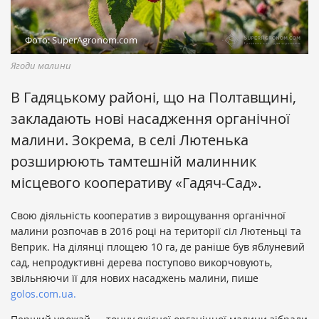
Фото: SuperAgronom.com
Ягоди малини
В Гадяцькому районі, що на Полтавщині,
закладають нові насадження органічної
малини. Зокрема, в селі Лютенька
розширюють тамтешній малинник
місцевого кооперативу «Гадяч-Сад».
Свою діяльність кооператив з вирощування органічної
малини розпочав в 2016 році на території сіл Лютеньці та
Веприк. На ділянці площею 10 га, де раніше був яблуневий
сад, непродуктивні дерева поступово викорчовують,
звільняючи її для нових насаджень малини, пише
golos.com.ua.