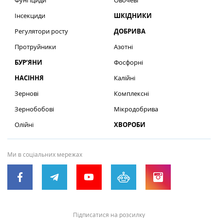
Фунгіциди
Овочеві
Інсекциди
ШКІДНИКИ
Регулятори росту
ДОБРИВА
Протруйники
Азотні
БУР’ЯНИ
Фосфорні
НАСІННЯ
Калійні
Зернові
Комплексні
Зернобобові
Мікродобрива
Олійні
ХВОРОБИ
Ми в соціальних мережах
Підписатися на розсилку