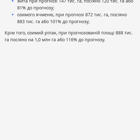
жита при прогнозі 147 тис. га, посіяно 120 тис. га або
81% до прогнозу;
озимого ячменю, при прогнозі 872 тис. га, посіяно
883 тис. га або 101% до прогнозу;
Крім того, озимий ріпак, при прогнозованій площі 888 тис.
га посіяно на 1,0 млн га або 116% до прогнозу.