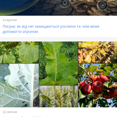
4 серпня
Посуха: як від неї захищаються рослини та чим може
допомогти агроном
22 липня