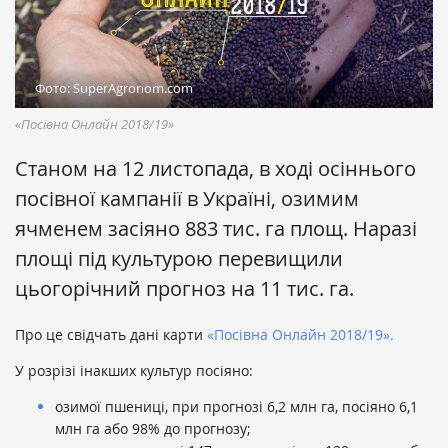
Фото: SuperAgronom.com
«Посівна Онлайн 2018/19»
Станом на 12 листопада, в ході осіннього
посівної кампанії в Україні, озимим
ячменем засіяно 883 тис. га площ. Наразі
площі під культурою перевищили
цьогорічний прогноз на 11 тис. га.
Про це свідчать дані карти
«Посівна Онлайн 2018/19».
У розрізі інакших культур посіяно:
озимої пшениці, при прогнозі 6,2 млн га, посіяно 6,1
млн га або 98% до прогнозу;