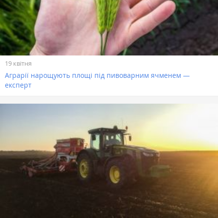
19 квітня
Аграрії нарощують площі під пивоварним ячменем —
експерт