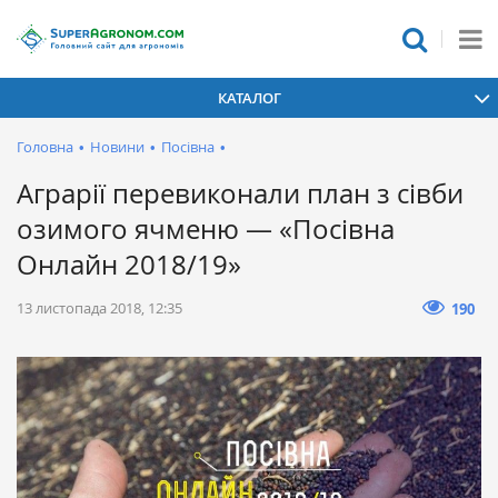
КАТАЛОГ
Головна
•
Новини
•
Посівна
•
Аграрії перевиконали план з сівби
озимого ячменю — «Посівна
Онлайн 2018/19»
13 листопада 2018, 12:35
190