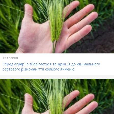
15 травня
Серед аграріїв зберігається тенденція до мінімального
сортового різноманіття озимого ячменю