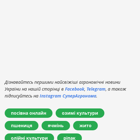
Дізнавайтесь першими найсвіжіші агрономічні новини
України на нашій сторінці в
Facebook
,
Telegram
, а також
підписуйтесь на
Instagram СуперАгронома
.
посівна онлайн
озимі культури
пшениця
ячмінь
жито
олійні культури
ріпак