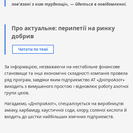
пов'язані з ним труднощі», — йдеться в повідомленні.
Про актуальне: перипетії на ринку
добрив
Читати по темі
За інформацією, незважаючи на нестабільне фінансове
становище та інші економічні складності компанія провела
ряд програм, завдяки яким підприємство АТ «ДніпроАзот»
виходить з вимушеного простою і відновлює роботу азотної
групи цехів.
Нагадаємо, «ДніпроАзот», спеціалізується на виробництві
аміаку, карбаміду, каустичної соди, хлору, соляної кислоти й
входить до шістки найбільших хімічних підприємств.