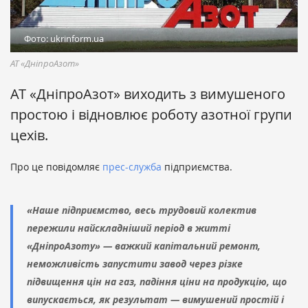
Фото: ukrinform.ua
АТ «ДніпроАзот»
АТ «ДніпроАзот» виходить з вимушеного
простою і відновлює роботу азотної групи
цехів.
Про це повідомляє
прес-служба
підприємства.
«Наше підприємство, весь трудовий колектив
пережили найскладніший період в житті
«ДніпроАзоту» — важкий капітальний ремонт,
неможливість запустити завод через різке
підвищення цін на газ, падіння ціни на продукцію, що
випускається, як результат — вимушений простій і