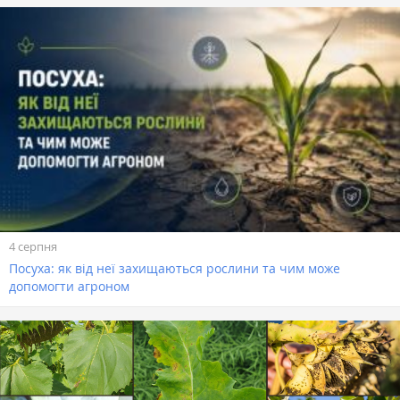
4 серпня
Посуха: як від неї захищаються рослини та чим може
допомогти агроном