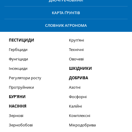
ДІЮЧІ РЕЧОВИНИ
КАРТА ҐРУНТІВ
СЛОВНИК АГРОНОМА
ПЕСТИЦИДИ
Круп’яні
Гербіциди
Технічні
Фунгіциди
Овочеві
Інсекциди
ШКІДНИКИ
Регулятори росту
ДОБРИВА
Протруйники
Азотні
БУР’ЯНИ
Фосфорні
НАСІННЯ
Калійні
Зернові
Комплексні
Зернобобові
Мікродобрива