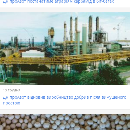
ДніпроАзот постачатиме аграріям карбамід в біг-бегах
19 грудня
ДніпроАзот відновив виробництво добрив після вимушеного
простою