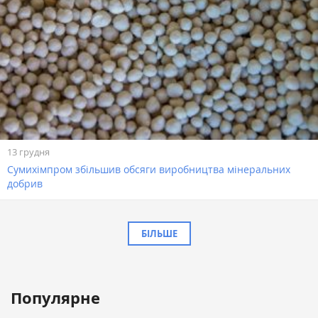
13 грудня
Сумихімпром збільшив обсяги виробництва мінеральних
добрив
БІЛЬШЕ
Популярне