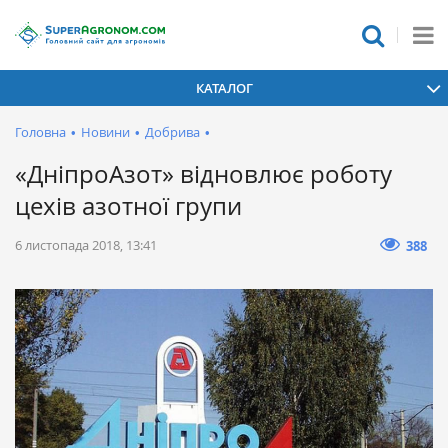
КАТАЛОГ
Головна
•
Новини
•
Добрива
•
«ДніпроАзот» відновлює роботу
цехів азотної групи
6 листопада 2018, 13:41
388