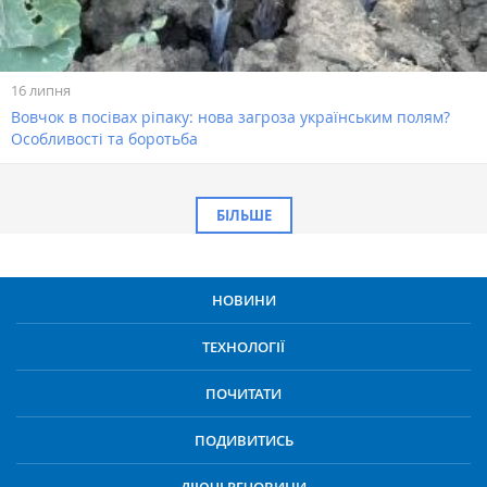
16 липня
Вовчок в посівах ріпаку: нова загроза українським полям?
Особливості та боротьба
БІЛЬШЕ
НОВИНИ
ТЕХНОЛОГІЇ
ПОЧИТАТИ
ПОДИВИТИСЬ