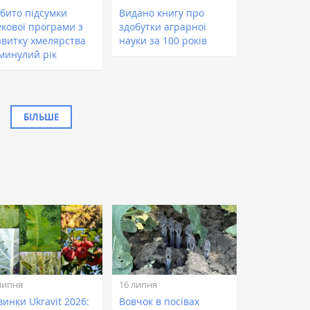
дбито підсумки
Видано книгу про
укової програми з
здобутки аграрної
звитку хмелярства
науки за 100 років
 минулий рік
БІЛЬШЕ
липня
16 липня
инки Ukravit 2026:
Вовчок в посівах