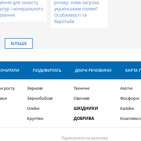
шення для захисту
ріпаку: нова загроза
ьтур і мінерального
українським полям?
влення
Особливості та
боротьба
БІЛЬШЕ
ОЧИТАТИ
ПОДИВИТИСЬ
ДІЮЧІ РЕЧОВИНИ
КАРТА 
и росту
Зернові
Технічні
Азотні
ики
Зернобобові
Овочеві
Фосфорні
Олійні
ШКІДНИКИ
Калійні
Круп’яні
ДОБРИВА
Комплексн
Підписатися на розсилку