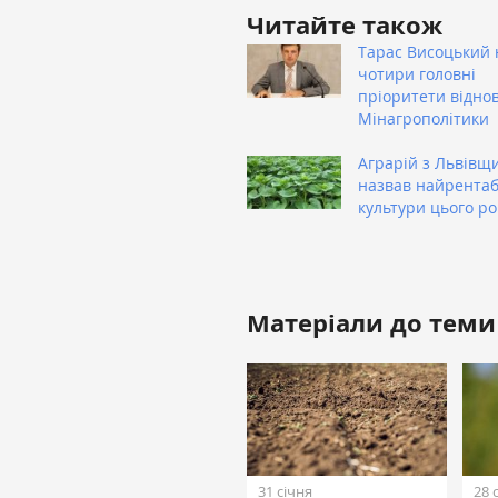
Читайте також
Тарас Висоцький 
чотири головні
пріоритети відно
Мінагрополітики
Аграрій з Львівщ
назвав найрентаб
культури цього ро
Матеріали до теми
31 січня
28 