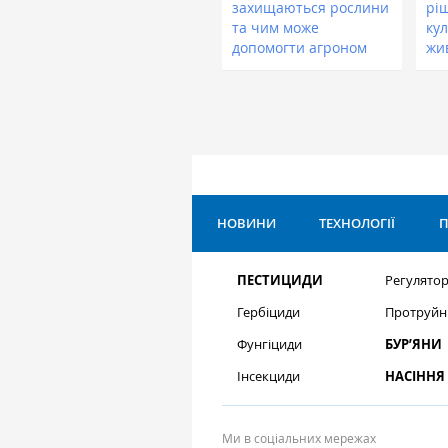
захищаються рослини
рі
та чим може
кул
допомогти агроном
жи
НОВИНИ
ТЕХНОЛОГІЇ
П
ПЕСТИЦИДИ
Регулятор
Гербіциди
Протруйн
Фунгіциди
БУР’ЯНИ
Інсекциди
НАСІННЯ
Ми в соціальних мережах