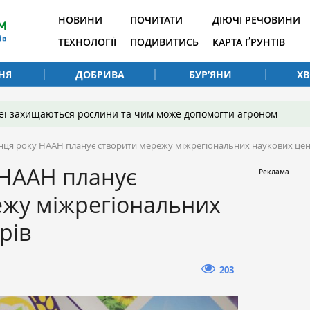
НОВИНИ
ПОЧИТАТИ
ДІЮЧІ РЕЧОВИНИ
ТЕХНОЛОГІЇ
ПОДИВИТИСЬ
КАРТА ҐРУНТІВ
НЯ
ДОБРИВА
БУР’ЯНИ
Х
 неї захищаються рослини та чим може допомогти агроном
інця року НААН планує створити мережу міжрегіональних наукових цен
 НААН планує
ежу міжрегіональних
рів
203