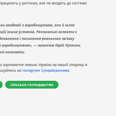
 працюють у регіонах, але не входять до системи
ьки академії з виробництвом, але й шлях
ацій інших установ. Регіональні аспекти є
овлення і посилення реального зв’язку
 з виробництвом», — зазначив Юрій Лупенко,
ої економіки.
 агрономічні новини України на нашій сторінці в
писуйтесь на
Instagram СуперАгронома
.
сільське господарство