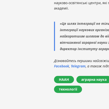
науково-освітянські центри, які
академії.
«Це шлях інтеграції не тіл
інтеграції наукових організ
найкоротшим шляхом до відн
вітчизняної аграрної науки
директор Інституту аграрн
Дізнавайтесь першими найсвіжіші
Facebook
,
Telegram
, а також під
НААН
аграрна наука
технології