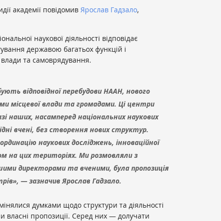
идії академії повідомив
Ярослав Гадзало
,
ональної наукової діяльності відповідає
гування державою багатьох функцій і
влади та самоврядування.
ують відповідної перебудови НААН, нового
нами місцевої влади та громадами. Ці центри
зі наших, насамперед національних наукових
дні вчені, без створення нових структур.
ординацію наукових досліджень, інноваційної
сом на цих територіях. Ми розмовляли з
ашими директорами та вченими, була пропозиція
ів», — зазначив Ярослав Гадзало.
мінялися думками щодо структури та діяльності
ли власні пропозиції. Серед них — долучати