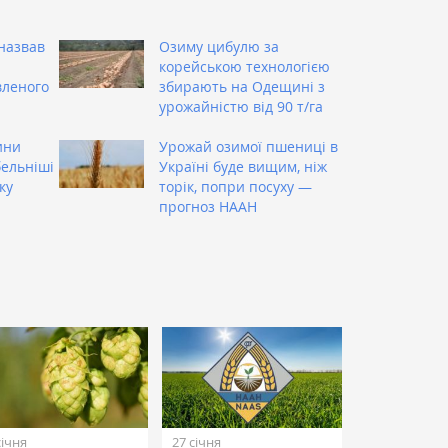
назвав
Озиму цибулю за
корейською технологією
вленого
збирають на Одещині з
урожайністю від 90 т/га
ини
Урожай озимої пшениці в
ельніші
Україні буде вищим, ніж
ку
торік, попри посуху —
прогноз НААН
січня
27 січня