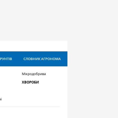
ҐРУНТІВ
СЛОВНИК АГРОНОМА
Мікродобрива
ХВОРОБИ
і