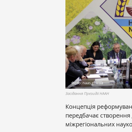
Фото: naas.gov.ua
Засідання Президії НААН
Концепція реформуван
передбачає створення 
міжрегіональних науко