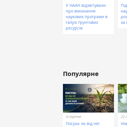
У НААН відзвітували
Пі
про виконання
на
наукових програми в
ро
галузі ґрунтових
за
ресурсів
Популярне
4 серпня
22 
Посуха: як від неї
Нов