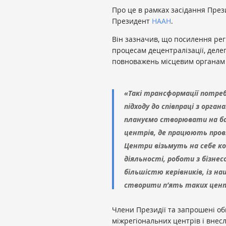
Про це в рамках засідання През
Президент
НААН
.
Він зазначив, що посилення регі
процесам децентралізації, деле
повноважень місцевим органам 
«Такі трансформації потреб
підходу до співпраці з орга
плануємо створювати на ба
центрів, де працюють прові
Центри візьмуть на себе ко
діяльності, роботи з бізне
більшістю керівників, із н
створити п’ять таких центр
Члени Президії та запрошені об
міжрегіональних центрів і внес