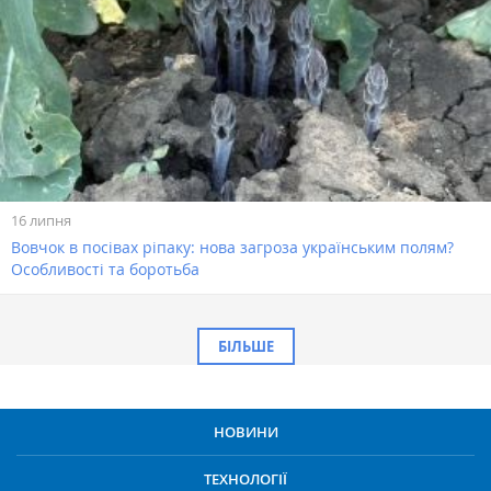
16 липня
Вовчок в посівах ріпаку: нова загроза українським полям?
Особливості та боротьба
БІЛЬШЕ
НОВИНИ
ТЕХНОЛОГІЇ