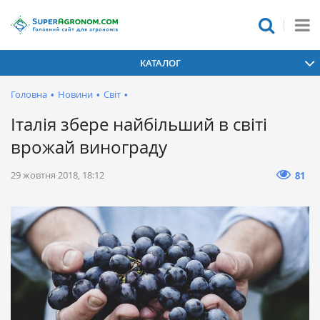
КАТАЛОГ
Головна
•
Новини
•
Світ
•
Італія збере найбільший в світі
врожай винограду
29 жовтня 2018, 18:12
81