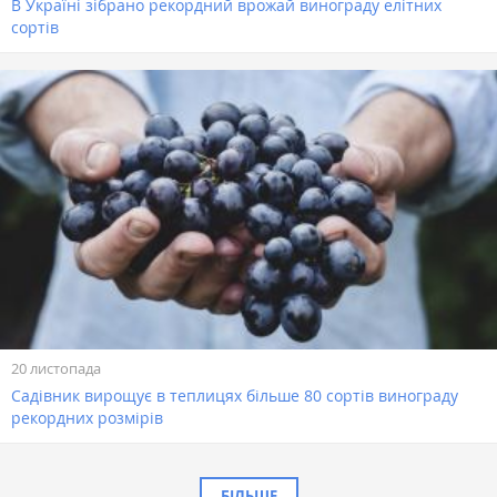
В Україні зібрано рекордний врожай винограду елітних
сортів
20 листопада
Садівник вирощує в теплицях більше 80 сортів винограду
рекордних розмірів
БІЛЬШЕ