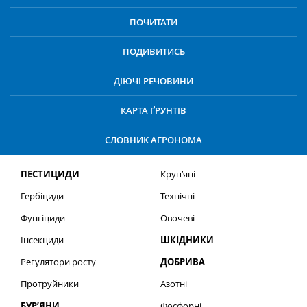
ПОЧИТАТИ
ПОДИВИТИСЬ
ДІЮЧІ РЕЧОВИНИ
КАРТА ҐРУНТІВ
СЛОВНИК АГРОНОМА
ПЕСТИЦИДИ
Круп’яні
Гербіциди
Технічні
Фунгіциди
Овочеві
Інсекциди
ШКІДНИКИ
Регулятори росту
ДОБРИВА
Протруйники
Азотні
БУР’ЯНИ
Фосфорні