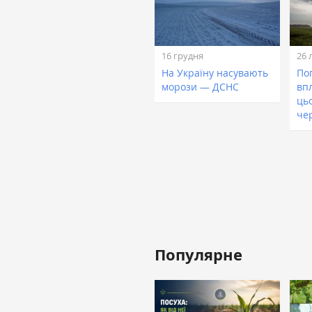
16 грудня
26 
На Україну насувають
Пог
морози — ДСНС
вп
ць
че
Популярне