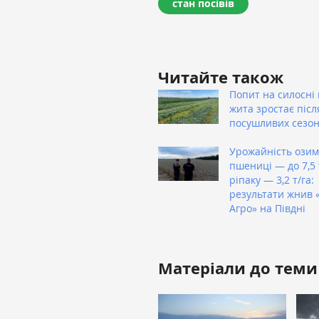
стан посівів
Читайте також
Попит на силосні 
жита зростає післ
посушливих сезон
Урожайність озим
пшениці — до 7,5 т
ріпаку — 3,2 т/га:
результати жнив 
Агро» на Півдні
Матеріали до теми