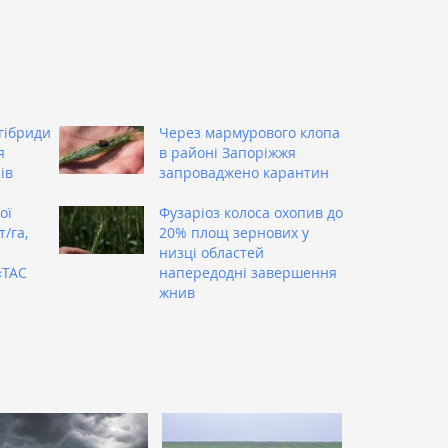
гібриди
Через мармурового клопа
я
в районі Запоріжжя
ів
запроваджено карантин
ої
Фузаріоз колоса охопив до
/га,
20% площ зернових у
низці областей
«ТАС
напередодні завершення
жнив