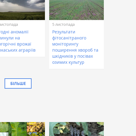
листопада
5 листопада
одні аномалії
Результати
линули на
фітосанітраного
огорічні врожаї
моніторингу
ркаських аграріїв
поширення хвороб та
шкідників у посівах
озимих культур
БІЛЬШЕ