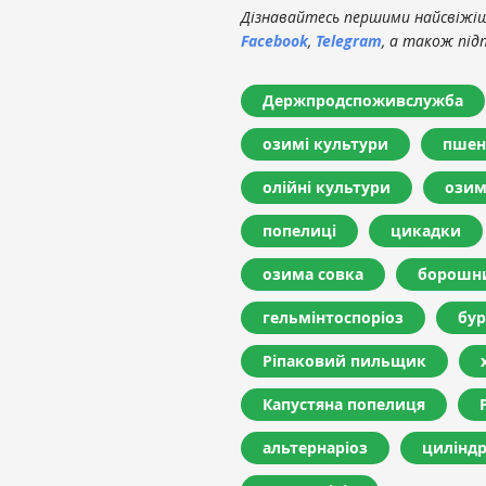
Дізнавайтесь першими найсвіжіші
Facebook
,
Telegram
, а також під
Держпродспоживслужба
озимі культури
пшен
олійні культури
озим
попелиці
цикадки
озима совка
борошни
гельмінтоспоріоз
бур
Ріпаковий пильщик
Капустяна попелиця
альтернаріоз
цилінд