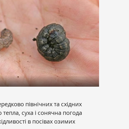
середково північних та східних
 тепла, суха і сонячна погода
ідливості в посівах озимих