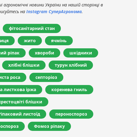
 агрономічні новини України на нашій сторінці в
писуйтесь на
Instagram СуперАгронома
.
фітосанітарний стан
иця
жито
ячмінь
ий ріпак
хвороби
шкідники
хлібні блішки
турун хлібний
ста роса
септоріоз
а листкова іржа
коренева гниль
хрестоцвіті блішки
Ріпаковий листоїд
пероноспороз
роспороз
Фомоз ріпаку