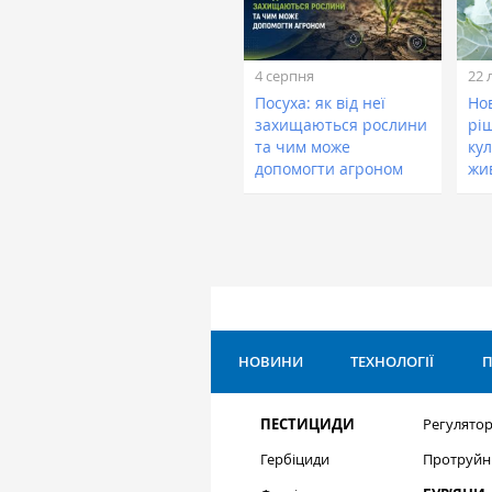
4 серпня
22 
Посуха: як від неї
Нов
захищаються рослини
рі
та чим може
кул
допомогти агроном
жи
НОВИНИ
ТЕХНОЛОГІЇ
П
ПЕСТИЦИДИ
Регулятор
Гербіциди
Протруйн