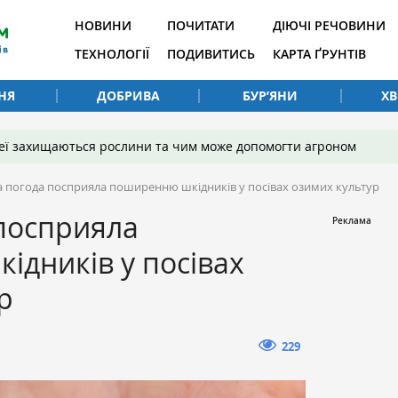
НОВИНИ
ПОЧИТАТИ
ДІЮЧІ РЕЧОВИНИ
ТЕХНОЛОГІЇ
ПОДИВИТИСЬ
КАРТА ҐРУНТІВ
НЯ
ДОБРИВА
БУР’ЯНИ
Х
 неї захищаються рослини та чим може допомогти агроном
а погода посприяла поширенню шкідників у посівах озимих культур
посприяла
дників у посівах
р
229