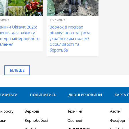
липня
16 липня
инки Ukravit 2026:
Вовчок в посівах
шення для захисту
ріпаку: нова загроза
ьтур і мінерального
українським полям?
влення
Особливості та
боротьба
БІЛЬШЕ
ОЧИТАТИ
ПОДИВИТИСЬ
ДІЮЧІ РЕЧОВИНИ
КАРТА 
и росту
Зернові
Технічні
Азотні
ики
Зернобобові
Овочеві
Фосфорні