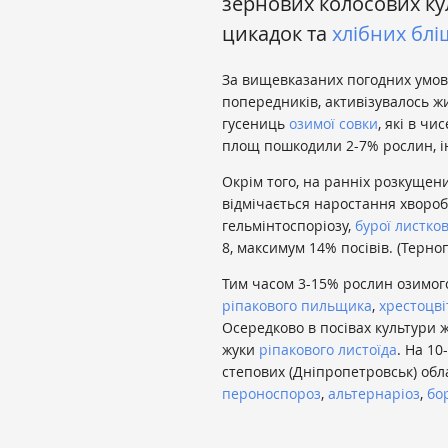
зернових колосових ку
цикадок та
хлібних блі
За вищевказаних погодних умов 
попередників, активізувалось 
гусениць
озимої совки
, які в чи
площ пошкодили 2-7% рослин, 
Окрім того, на ранніх розкущен
відмічається наростання хвороб
гельмінтоспоріозу,
бурої листков
8, максимум 14% посівів. (Терно
Тим часом 3-15% рослин озимог
ріпакового пильщика
,
хрестоцв
Осередково в посівах культури жи
жуки
ріпакового листоїда
. На 10
степових (Дніпропетровськ) обл
пероноспороз
,
альтернаріоз
,
бо