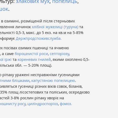
льтур:
злакових мух
,
попелиць
,
шок
.
в озимині, розміщеній після стерньових
живлення личинок
хлібної жужелиці (туруна)
та
сельності 0,5-3, макс. до 5 екз. на кв.м на 5-85%
інформує
Держпродспоживслужба.
их посівах озимих пшениці та ячменю
, а саме
борошнистої роси
,
септоріозу
,
ої іржі
та
кореневих гнилей
, якими охоплено 0,5-
пільська обл. — 5-20% площ).
о ріпаку уражені несправжніми гусеницями
ітними блішками
,
капустяною попелицею
.
вляться гусениці різних віків совок, біланів,
-35% площ лісостепових та поліських, осередково
астей 3-8% рослин ріпаку хворіє на
рошнисту росу
,
циліндроспоріоз
,
фомоз.