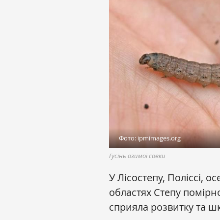
Фото: ipmimages.org
Гусінь озимої совки
У Лісостепу, Поліссі, о
областях Степу помірно
сприяла розвитку та шк