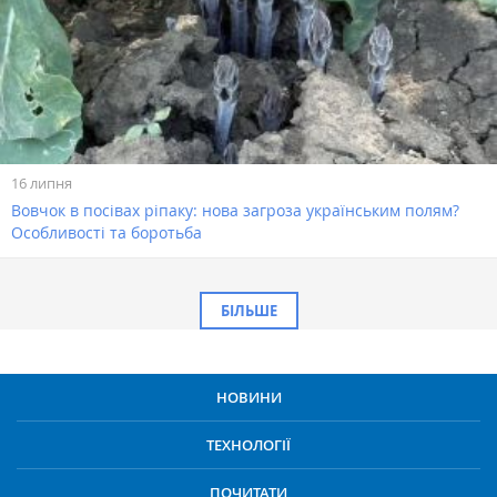
16 липня
Вовчок в посівах ріпаку: нова загроза українським полям?
Особливості та боротьба
БІЛЬШЕ
НОВИНИ
ТЕХНОЛОГІЇ
ПОЧИТАТИ