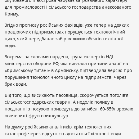
окупованого півострова набуває загрозливого характеру
для промисловості і сільського господарства анексованого
Криму.
Згідно прогнозу російських фахівців, уже тепер на деяких
працюючих підприємствах порушується технологічний
цикл, який передбачає забір великих обсягів технічної
води.
Зокрема, за словами нардепа, група експертів НДІ
міністерства оборони РФ, яка вивчала причини аварії на
«Кримському титані» в Армянську, підтвердила версію про
порушення технологічного циклу на підприємстві через
брак води.
Від того, що висихають пасовища, скорочується поголів’я
сільськогосподарських тварин. А недолік поливу в
поєднанні з посухою приведуть до загибелі 60-65% врожаю
овочевих і фруктових культур.
На думку російських аналітиків, крім техногенних
катастроф через відсутність достатньої кількості води