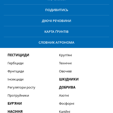
ПОДИВИТИСЬ
ДІЮЧІ РЕЧОВИНИ
КАРТА ҐРУНТІВ
СЛОВНИК АГРОНОМА
ПЕСТИЦИДИ
Круп’яні
Гербіциди
Технічні
Фунгіциди
Овочеві
Інсекциди
ШКІДНИКИ
Регулятори росту
ДОБРИВА
Протруйники
Азотні
БУР’ЯНИ
Фосфорні
НАСІННЯ
Калійні